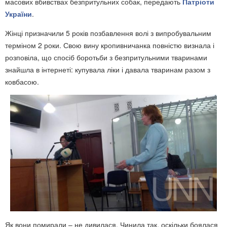
масових вбивствах безпритульних собак, передають
Патріоти
України
.
Жінці призначили 5 років позбавлення волі з випробувальним
терміном 2 роки. Свою вину кропивничанка повністю визнала і
розповіла, що спосіб боротьби з безпритульними тваринами
знайшла в інтернеті: купувала ліки і давала тваринам разом з
ковбасою.
Як вони помирали – не дивилася. Чинила так, оскільки боялася