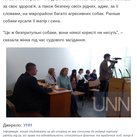
за своє здоров'я, а також безпеку своїх рідних, адже, за її
словами, на мікрорайоні багато агресивних собак. Раніше
собаки кусали її матір і сина.
"Це ж безпритульні собаки, вони ніякої користі не несуть", –
сказала жінка під час судового засідання.
Джерело:
УНН
Інформація, котра опублікована на цій сторінці не має стосунку до редакції порталу
patrioty.org.ua, всі права та відповідальність стосуються фізичних та юридичних осіб, котрі її