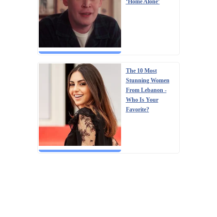
‘Home Alone’
The 10 Most
Stunning Women
From Lebanon -
Who Is Your
Favorite?