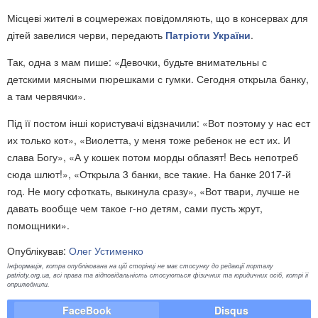
Місцеві жителі в соцмережах повідомляють, що в консервах для
дітей завелися черви, передають
Патріоти України
.
Так, одна з мам пише: «Девочки, будьте внимательны с
детскими мясными пюрешками с гумки. Сегодня открыла банку,
а там червячки».
Під її постом інші користувачі відзначили:
«Вот поэтому у нас ест
их только кот», «Виолетта, у меня тоже ребенок не ест их. И
слава Богу», «А у кошек потом морды облазят! Весь непотреб
сюда шлют!», «Открыла 3 банки, все такие. На банке 2017-й
год. Не могу сфоткать, выкинула сразу», «Вот твари, лучше не
давать вообще чем такое г-но детям, сами пусть жрут,
помощники».
Опублікував:
Олег Устименко
Інформація, котра опублікована на цій сторінці не має стосунку до редакції порталу
patrioty.org.ua, всі права та відповідальність стосуються фізичних та юридичних осіб, котрі її
оприлюднили.
FaceBook
Disqus