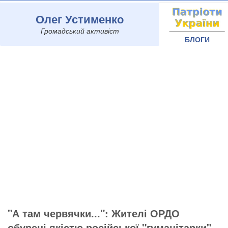
Олег Устименко
Громадський активіст
БЛОГИ
"А там червячки...": Жителі ОРДО
обурені якістю російської "гуманітарки"