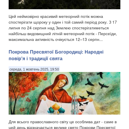
Цей неймовірно красивий метеорний потік можна
спостерігати щороку у один і той самий період року. З 17
липня по 24 серпня над Землею спостерігатиметься
найбільш видовищний літній метеорний потік - Персеїди,
максимальна активність очікується 12–13 серпн...
Покрова Пресвятої Богородиці: Народні
повір'я і традиції свята
середа, 1 жовтень 2025, 19:50
Для всього православного світу це особлива дат - саме в
цей день відзначається велике свято Покрови Пресвятої