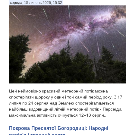
середа, 15 липень 2026, 15:32
Цей неймовірно красивий метеорний потік можна
спостерігати щороку у один і той самий період року. З 17
липня по 24 серпня над Землею спостерігатиметься
найбільш видовищний літній метеорний потік - Персеїди,
максимальна активність очікується 12–13 серпн...
Покрова Пресвятої Богородиці: Народні
повір'я і традиції свята