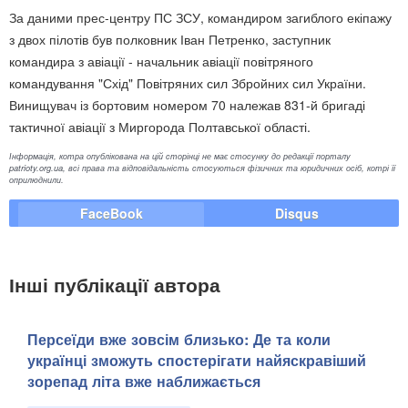
За даними прес-центру ПС ЗСУ, командиром загиблого екіпажу
з двох пілотів був полковник Іван Петренко, заступник
командира з авіації - начальник авіації повітряного
командування "Схід" Повітряних сил Збройних сил України.
Винищувач із бортовим номером 70 належав 831-й бригаді
тактичної авіації з Миргорода Полтавської області.
Інформація, котра опублікована на цій сторінці не має стосунку до редакції порталу
patrioty.org.ua, всі права та відповідальність стосуються фізичних та юридичних осіб, котрі її
оприлюднили.
FaceBook
Disqus
Інші публікації автора
Персеїди вже зовсім близько: Де та коли
українці зможуть спостерігати найяскравіший
зорепад літа вже наближається