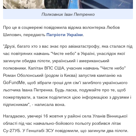
Полковник Іван Петренко
Про це в соцмережі повідомила відома волонтерка Любов
Шипович, передають
Патріоти України
.
"Друзі, багато хто з вас знає про авіакатастрофу, яка сталася під
час повітряних навчань "Чисте небо" в Україні, унаслідок якої
загинули обидва пілоти, український і американський
полковники. Капітан ВПС США, учасник навчань "Чисте небо"
Роман Оболонський (родом із Києва) запустив кампанію на
GoFundMe, щоб зібрати гроші для сім'ї загиблого українського
льотчика Івана Петренка. Будь ласка, подумайте про те, щоб
пожертвувати, а також поділитися цією інформацією з друзями і
підписникам", - написала вона.
Нагадаємо, увечері 16 жовтня у районі села Уланів Вінницької
області під час навчально-бойового польоту розбився літак
Су-27УБ. У Генштабі ЗСУ повідомили, що загинули два пілоти.