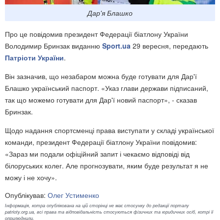
Дар'я Блашко
Про це повідомив президент Федерації біатлону України
Володимир Бринзак виданню
Sport.ua
29 вересня, передають
Патріоти України
.
Він зазначив, що незабаром можна буде готувати для Дар'ї
Блашко український паспорт. «Указ глави держави підписаний,
так що можемо готувати для Дар'ї новий паспорт», - сказав
Бринзак.
Щодо надання спортсменці права виступати у складі української
команди, президент Федерації біатлону України повідомив:
«Зараз ми подали офіційний запит і чекаємо відповіді від
білоруських колег. Але прогнозувати, яким буде результат я не
можу і не хочу».
Опублікував:
Олег Устименко
Інформація, котра опублікована на цій сторінці не має стосунку до редакції порталу
patrioty.org.ua, всі права та відповідальність стосуються фізичних та юридичних осіб, котрі її
оприлюднили.