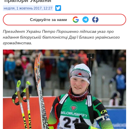
Twitter
неділя, 1 жовтень 2017, 12:27
Слідкуйте за нами
Президент України Петро Порошенко підписав указ про
надання білоруській біатлоністці Дар’ї Блашко українського
громадянства.