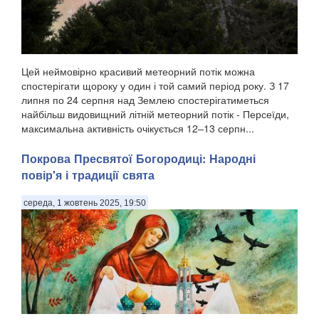
Цей неймовірно красивий метеорний потік можна
спостерігати щороку у один і той самий період року. З 17
липня по 24 серпня над Землею спостерігатиметься
найбільш видовищний літній метеорний потік - Персеїди,
максимальна активність очікується 12–13 серпн...
Покрова Пресвятої Богородиці: Народні
повір'я і традиції свята
середа, 1 жовтень 2025, 19:50