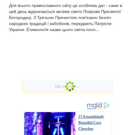
Для всього православного світу це особлива дат - саме в
цей день відзначається велике свято Покрови Пресвятої
Богородиці. З Третьою Пречистою пов'язано безліч
народних традицій і забобонів, передають Патріоти
України. Етимологія назви цього свята похо...
17 Astonishingly
Beautiful Cave
Churches