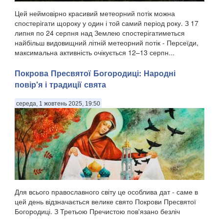
Цей неймовірно красивий метеорний потік можна
спостерігати щороку у один і той самий період року. З 17
липня по 24 серпня над Землею спостерігатиметься
найбільш видовищний літній метеорний потік - Персеїди,
максимальна активність очікується 12–13 серпн...
Покрова Пресвятої Богородиці: Народні
повір'я і традиції свята
середа, 1 жовтень 2025, 19:50
Для всього православного світу це особлива дат - саме в
цей день відзначається велике свято Покрови Пресвятої
Богородиці. З Третьою Пречистою пов'язано безліч