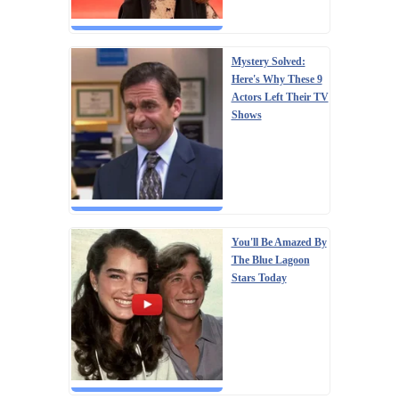
Mystery Solved:
Here's Why These 9
Actors Left Their TV
Shows
You'll Be Amazed By
The Blue Lagoon
Stars Today