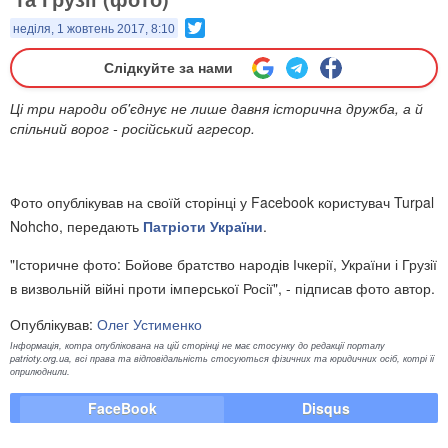
Twitter
неділя, 1 жовтень 2017, 8:10
Слідкуйте за нами
Ці три народи об'єднує не лише давня історична дружба, а й
спільний ворог - російський агресор.
Фото опублікував на своїй сторінці у Facebook користувач Turpal
Nohcho, передають
Патріоти України
.
"Історичне фото: Бойове братство народів Ічкерії, України і Грузії
в визвольній війні проти імперської Росії", - підписав фото автор.
Опублікував:
Олег Устименко
Інформація, котра опублікована на цій сторінці не має стосунку до редакції порталу
patrioty.org.ua, всі права та відповідальність стосуються фізичних та юридичних осіб, котрі її
оприлюднили.
FaceBook
Disqus