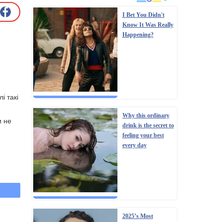
I Bet You Didn't
Know It Was Really
Happening?
і такі
Why this ordinary
и не
drink is the secret to
feeling your best
every day
2025’s Most