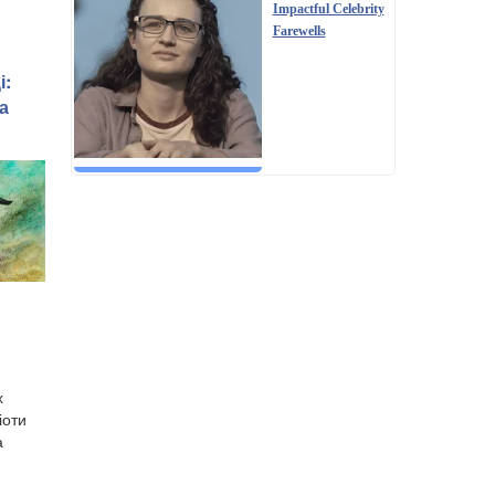
Impactful Celebrity
Farewells
і:
а
х
іоти
а