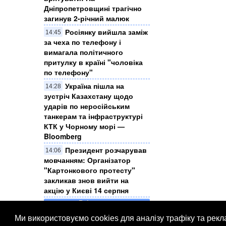
Дніпропетровщині трагічно
загинув 2-річний малюк
Росіянку вийшла заміж
14:45
за чеха по телефону і
вимагала політичного
притулку в країні "чоловіка
по телефону"
Україна пішла на
14:28
зустріч Казахстану щодо
ударів по неросійським
танкерам та інфраструктурі
КТК у Чорному морі —
Bloomberg
Президент розчарував
14:06
мовчанням: Організатор
"Картонкового протесту"
закликав знов вийти на
акцію у Києві 14 серпня
Всі новини
Ми використовуємо cookies для аналізу трафіку та рек