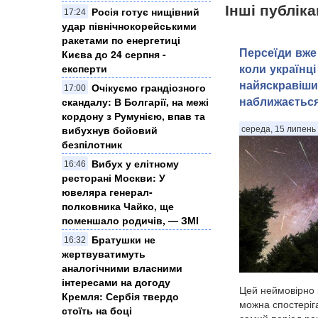
Інші публіка
Росія готує нищівний
17:24
удар північнокорейськими
ракетами по енергетиці
Персеїди вже 
Києва до 24 серпня -
коли українці
експерти
найяскравіши
Очікуємо грандіозного
17:00
наближаєтьс
скандалу: В Болгарії, на межі
кордону з Румунією, впав та
вибухнув бойовий
середа, 15 липень 
безпілотник
Вибух у елітному
16:46
ресторані Москви: У
ювеляра генерал-
полковника Чайко, ще
поменшало родичів, — ЗМІ
Братушки не
16:32
жертвуватимуть
аналогічними власними
інтересами на догоду
Цей неймовірно 
Кремля: Сербія твердо
можна спостеріга
стоїть на боці