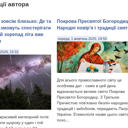
ції автора
зовсім близько: Де та
Покрова Пресвятої Богородиц
 зможуть спостерігати
Народні повір'я і традиції свят
й зорепад літа вже
середа, 1 жовтень 2025, 19:50
я
2026, 15:32
Для всього православного світу це
особлива дат - саме в цей день
відзначається велике свято Покрови
Пресвятої Богородиці. З Третьою
Пречистою пов'язано безліч народни
традицій і забобонів, передають Патр
України. Етимологія назви цього свят
красивий метеорний потік
похо...
ти щороку у один і той