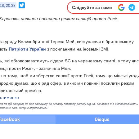
Twitter
18, 20:33
Слідкуйте за нами
 Євросоюз повинен посилити режим санкцій проти Росії.
ва уряду Великобританії Тереза Мей, виступаючи в британському
ають
Патріоти України
з посиланням на іноземні ЗМІ.
ь, які обговорюватимуть лідери ЄС на червневому саміті, в тому числ
кції проти Росії», - зазначила Мей.
на тому, щоб ми зберегли санкції проти Росії, тому що мінські угод
риродно думаю, що є ряд сфер, в яких ми повинні посилити режим
британський прем'єр.
Устименко
а на цій сторінці не має стосунку до редакції порталу patrioty.org.ua, всі права та відповідальність
ичних осіб, котрі її оприлюднили.
FaceBook
Disqus