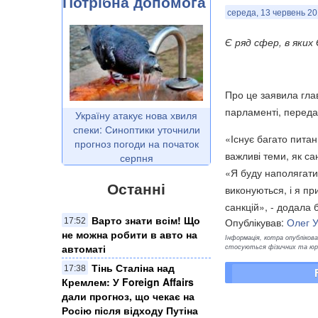
Потрібна допомога
середа, 13 червень 20
Є ряд сфер, в яких
Про це заявила гла
парламенті, перед
Україну атакує нова хвиля
спеки: Синоптики уточнили
«Існує багато питан
прогноз погоди на початок
важливі теми, як сан
серпня
«Я буду наполягати 
Останні
виконуються, і я п
санкцій», - додала 
Варто знати всім! Що
Опублікував:
Олег 
17:52
не можна робити в авто на
Інформація, котра опублікован
стосуються фізичних та юрид
автоматі
Тінь Сталіна над
17:38
Кремлем: У Foreign Affairs
дали прогноз, що чекає на
Росію після відходу Путіна