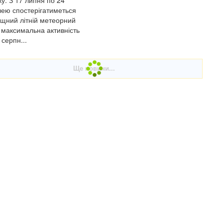
у. З 17 липня по 24
ею спостерігатиметься
щний літній метеорний
, максимальна активність
 серпн...