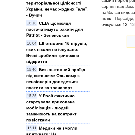
самий період рок
територіальної цілісності
серпня над Земл
України, немає жодних "але",
найбільш видови
- Вучич
потік - Персеїди
США щомісяця
очікується 12–13
16:18
постачатимуть ракети для
Patriot - Зеленський
ШІ створив 16 вірусів,
16:04
яких ніколи не існувало:
Вчені зробили тривожне
відкриття
Безкоштовний проїзд
15:40
під питанням: Ось кому з
пенсіонерів доведеться
платити за транспорт
У Росії фактично
15:25
стартувала прихована
мобілізація - людей
заманюють на контракт
повістками
Медики не змогли
15:11
врятувати: На