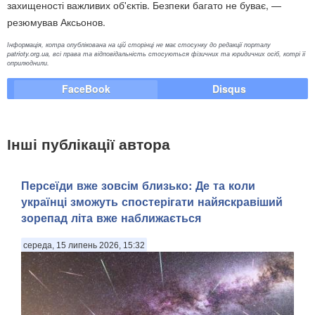
захищеності важливих об'єктів. Безпеки багато не буває, —
резюмував Аксьонов.
Інформація, котра опублікована на цій сторінці не має стосунку до редакції порталу
patrioty.org.ua, всі права та відповідальність стосуються фізичних та юридичних осіб, котрі її
оприлюднили.
FaceBook
Disqus
Інші публікації автора
Персеїди вже зовсім близько: Де та коли
українці зможуть спостерігати найяскравіший
зорепад літа вже наближається
середа, 15 липень 2026, 15:32