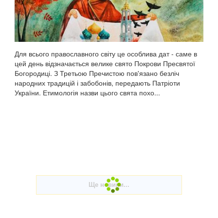
Для всього православного світу це особлива дат - саме в
цей день відзначається велике свято Покрови Пресвятої
Богородиці. З Третьою Пречистою пов'язано безліч
народних традицій і забобонів, передають Патріоти
України. Етимологія назви цього свята похо...