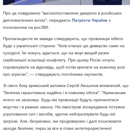
Про це повідомило "високопоставлене джерело в російських
дипломатичних колах", передають
Патріоти України
з
посиланням на росЗМІ.
Пропагандисти як завжди стверджують, що провокація нібито
буде з української сторони. "Київ планує цю диверсію саме на
суходолі. Їм чомусь здається, що на морі вищий ризик
серйознішої ескалації конфлікту. При цьому Росію хочуть
спровокувати на відповідь, щоб потім кричати на кожному розі
про агресію", — стверджують поплічники окупантів.
Зі свого боку кримський ватажок Сергій Аксьонов впевнений, що
"безпека гарантована надійно і в повному обсязі". "Кримчанам
нічого не загрожує. Будь-які провокації будуть припинятися
жорстко і в рамках закону. На півострові зосереджене потужне
угруповання сил і засобів, здатне нейтралізувати будь-які
загрози. Але, безумовно, ми продовжуємо і далі посилювати
заходи безпеки, перш за все в плані антитерористичної