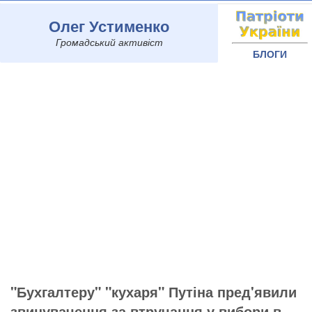
Олег Устименко
Громадський активіст
БЛОГИ
"Бухгалтеру" "кухаря" Путіна пред'явили
звинувачення за втручання у вибори в