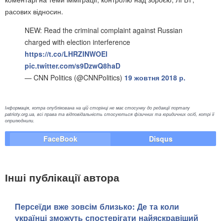
расових відносин.
NEW: Read the criminal complaint against Russian
charged with election interference
https://t.co/LHRZINWOEl
pic.twitter.com/s9DzwQ8haD
— CNN Politics (@CNNPolitics)
19 жовтня 2018 р.
Інформація, котра опублікована на цій сторінці не має стосунку до редакції порталу
patrioty.org.ua, всі права та відповідальність стосуються фізичних та юридичних осіб, котрі її
оприлюднили.
FaceBook
Disqus
Інші публікації автора
Персеїди вже зовсім близько: Де та коли
українці зможуть спостерігати найяскравіший