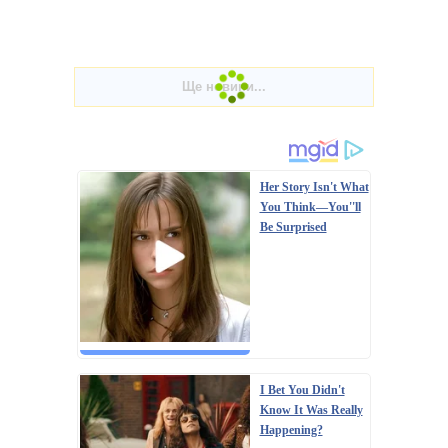
Her Story Isn't What
You Think—You''ll
Be Surprised
I Bet You Didn't
Know It Was Really
Happening?