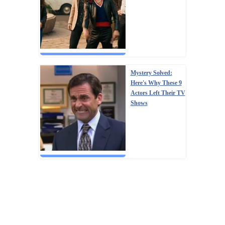
Mystery Solved:
Here's Why These 9
Actors Left Their TV
Shows