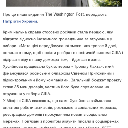
Про це пише видання The Washington Post, передають
Патріоти України
.
Кримінальна справа стосовно росіянки стала першою, яку
відкрито відносно іноземного громадянина за втручання у
вибори. «Мета цієї передбачуваної змови, яка триває й досі,
полягає в тому, щоб посіяти розбрат в політичній системі США і
підірвати віру в нашу демократію», - йдеться в заяві.
Хусяйнова працювала бухгалтером «Проекту Лахта», який
фінансувався російським олігархом Євгеном Пригожиним і
підконтрольними йому компаніями. Загальний бюджет проекту
склав 35 млн доларів, частина його була спрямована на
втручання у вибори США.
У Мінфіні США вважають, що саме Хусейнова займалася
оплатою роботи активістів, рекламою в соціальних мережах,
реєстрацією доменів і просуванням новин в соціальних
мережах. Пов'язані з проектом акаунти писали в соцмережах
коментарі на теми імміграції, контролю над зброєю, ЛГБТ,