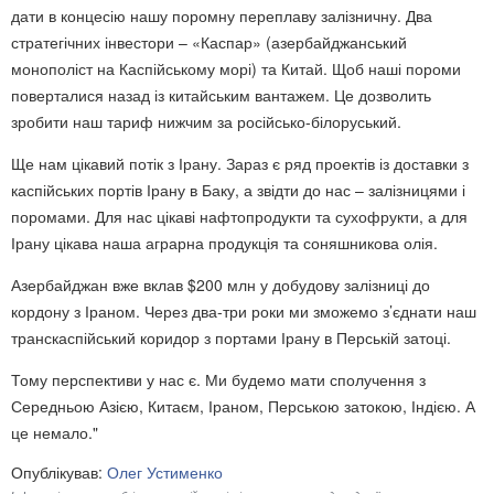
дати в концесію нашу поромну переплаву залізничну. Два
стратегічних інвестори – «Каспар» (азербайджанський
монополіст на Каспійському морі) та Китай. Щоб наші пороми
поверталися назад із китайським вантажем. Це дозволить
зробити наш тариф нижчим за російсько-білоруський.
Ще нам цікавий потік з Ірану. Зараз є ряд проектів із доставки з
каспійських портів Ірану в Баку, а звідти до нас – залізницями і
поромами. Для нас цікаві нафтопродукти та сухофрукти, а для
Ірану цікава наша аграрна продукція та соняшникова олія.
Азербайджан вже вклав $200 млн у добудову залізниці до
кордону з Іраном. Через два-три роки ми зможемо з’єднати наш
транскаспійський коридор з портами Ірану в Перській затоці.
Тому перспективи у нас є. Ми будемо мати сполучення з
Середньою Азією, Китаєм, Іраном, Перською затокою, Індією. А
це немало."
Опублікував:
Олег Устименко