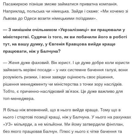
Пасажиркою пізніше зможе займатися приватна компанія.
Наприклад, польська чи німецька. Зайде і скаже: «Ми хочемо зі
Львова до Одеси возити німецькими поїздами».
— З нинішнім очільником «Укрзалізниці» ви працювали у
міністерстві. Судячи із того, як ви побачили його в роботі
тут, на вашу думку, у Євгенія Кравцова вийде краще
працювати, ніж у Балчуна?
— Женя дуже фаховий. Він юрист. І це дуже добре коли юристи
займають керівні посади – у них системне бачення галузі, вони
розуміють ризики, і вони завжди оцінюють своє рішення,
рішення менеджменту чи міністерства з точки зору наслідків.
Тобто, є причинно-наслідковий зв’язок. Це дуже важливо для
топ-менеджера.
Я більш ніж впевнений, що в нього вийде краще. Тому що в
нього і стартові позиції кращі, ніж у Балчуна. У нього на рахунках
«УЗ» мільярди, а не мільйони. Ми йому затвердили фінплан,
без якого працював Балчун. Плюс у нього є чітке бачення та