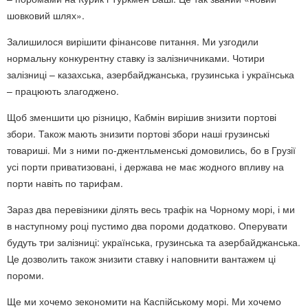
шовковий шлях».
Залишилося вирішити фінансове питання. Ми узгодили
нормальну конкурентну ставку із залізничниками. Чотири
залізниці – казахська, азербайджанська, грузинська і українська
– працюють злагоджено.
Щоб зменшити цю різницю, Кабмін вирішив знизити портові
збори. Також мають знизити портові збори наші грузинські
товариші. Ми з ними по-джентльменські домовились, бо в Грузії
усі порти приватизовані, і держава не має жодного впливу на
порти навіть по тарифам.
Зараз два перевізники ділять весь трафік на Чорному морі, і ми
в наступному році пустимо два пороми додатково. Оперувати
будуть три залізниці: українська, грузинська та азербайджанська.
Це дозволить також знизити ставку і наповнити вантажем ці
пороми.
Ще ми хочемо зекономити на Каспійському морі. Ми хочемо