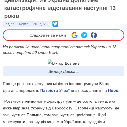
катастрофічне відставання наступні 13
років
Twitter
неділя, 1 жовтень 2017, 6:30
Слідкуйте за нами
На реалізацію нової транспортної стратегії України на 13
років потрібно 50 млрд EUR.
Віктор Довгань
Про це розповів заступник міністра інфраструктури Віктор
Довгань передають
Патріоти України
з посиланням на
Hubs
.
"Розвиток вітчизняної інфраструктури – це болюча тема, яка
дуже відрізняє Україну від Євросоюзу. Європейці жартують: де
закінчується Польща, там закінчується цивілізація. Щоб
мінімізувати разючу різницю між Україною та сусідніми