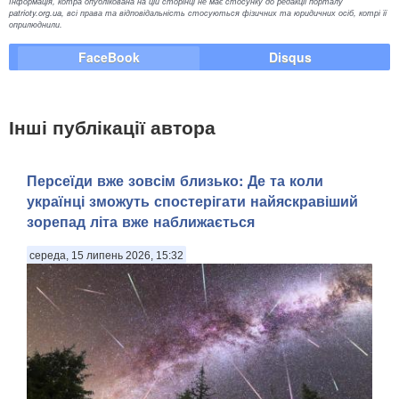
Інформація, котра опублікована на цій сторінці не має стосунку до редакції порталу
patrioty.org.ua, всі права та відповідальність стосуються фізичних та юридичних осіб, котрі її
оприлюднили.
FaceBook
Disqus
Інші публікації автора
Персеїди вже зовсім близько: Де та коли
українці зможуть спостерігати найяскравіший
зорепад літа вже наближається
середа, 15 липень 2026, 15:32