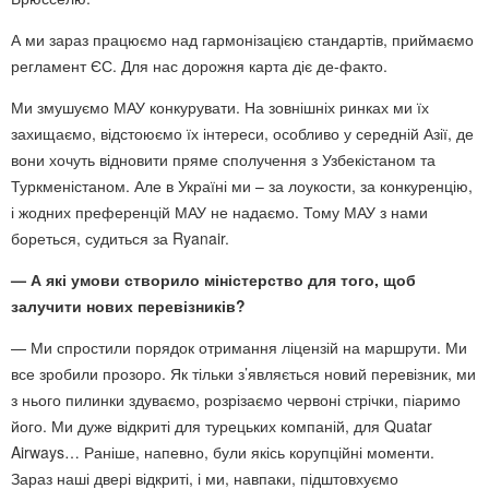
А ми зараз працюємо над гармонізацією стандартів, приймаємо
регламент ЄС. Для нас дорожня карта діє де-факто.
Ми змушуємо МАУ конкурувати. На зовнішніх ринках ми їх
захищаємо, відстоюємо їх інтереси, особливо у середній Азії, де
вони хочуть відновити пряме сполучення з Узбекістаном та
Туркменістаном. Але в Україні ми – за лоукости, за конкуренцію,
і жодних преференцій МАУ не надаємо. Тому МАУ з нами
бореться, судиться за Ryanair.
— А які умови створило міністерство для того, щоб
залучити нових перевізників?
— Ми спростили порядок отримання ліцензій на маршрути. Ми
все зробили прозоро. Як тільки з’являється новий перевізник, ми
з нього пилинки здуваємо, розрізаємо червоні стрічки, піаримо
його. Ми дуже відкриті для турецьких компаній, для Quatar
Airways… Раніше, напевно, були якісь корупційні моменти.
Зараз наші двері відкриті, і ми, навпаки, підштовхуємо