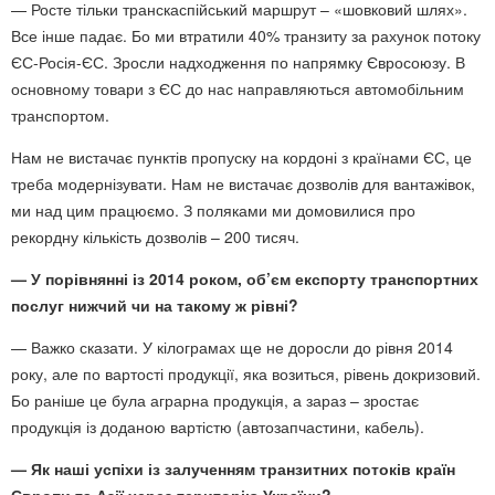
— Росте тільки транскаспійський маршрут – «шовковий шлях».
Все інше падає. Бо ми втратили 40% транзиту за рахунок потоку
ЄС-Росія-ЄС. Зросли надходження по напрямку Євросоюзу. В
основному товари з ЄС до нас направляються автомобільним
транспортом.
Нам не вистачає пунктів пропуску на кордоні з країнами ЄС, це
треба модернізувати. Нам не вистачає дозволів для вантажівок,
ми над цим працюємо. З поляками ми домовилися про
рекордну кількість дозволів – 200 тисяч.
— У порівнянні із 2014 роком, об’єм експорту транспортних
послуг нижчий чи на такому ж рівні?
— Важко сказати. У кілограмах ще не доросли до рівня 2014
року, але по вартості продукції, яка возиться, рівень докризовий.
Бо раніше це була аграрна продукція, а зараз – зростає
продукція із доданою вартістю (автозапчастини, кабель).
— Як наші успіхи із залученням транзитних потоків країн