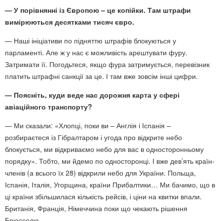
— У порівнянні із Європою – це копійки. Там штрафи
вимірюються десятками тисяч євро.
— Наші ініціативи по підняттю штрафів блокуються у
парламенті. Але ж у нас є можливість арештувати фуру.
Затримати її. Погодьтеся, якщо фура затримується, перевізник
платить штрафні санкції за це. І там вже зовсім інші цифри.
— Поясніть, куди веде нас дорожня карта у сфері
авіаційного транспорту?
— Ми сказали: «Хлопці, поки ви – Англія і Іспанія –
розбираєтеся із Гібралтаром і угода про відкрите небо
блокується, ми відкриваємо небо для вас в односторонньому
порядку». Тобто, ми йдемо по односторонці. І вже дев’ять країн-
членів (а всього їх 28) відкрили небо для України. Польща,
Іспанія, Італія, Угорщина, країни Прибалтики… Ми бачимо, що в
ці країни збільшилася кількість рейсів, і ціни на квитки впали.
Британія, Франція, Німеччина поки що чекають рішення
Брюсселю.