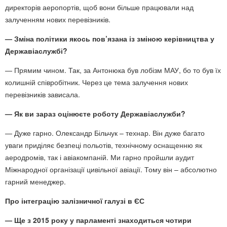
директорів аеропортів, щоб вони більше працювали над
залученням нових перевізників.
—
Зміна політики якось пов’язана із зміною керівництва у
Державіаслужбі?
— Прямим чином. Так, за Антонюка був лобізм МАУ, бо то був їх
колишній співробітник. Через це тема залучення нових
перевізників зависала.
— Як ви зараз оцінюєте роботу Державіаслужби?
— Дуже гарно. Олександр Більчук – технар. Він дуже багато
уваги приділяє безпеці польотів, технічному оснащенню як
аеродромів, так і авіакомпаній. Ми гарно пройшли аудит
Міжнародної організації цивільної авіації. Тому він – абсолютно
гарний менеджер.
Про інтеграцію залізничної галузі в ЄС
— Ще з 2015 року у парламенті знаходиться чотири