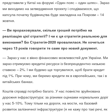
представили у Китаї на форумі «Один пояс – один шлях». Зараз
ми виходимо на затвердження проекту і сподіваємося, що
капсула початку будівництва буде закладена на Покрови – 14
жовтня.
— Ви прораховували, скільки грошей потрібно на
реалізацію цієї стратегії? І чи є ця стратегія реальною для
виконання? Бо Стратегія-2020 провалилася. Не хочеться
через 13 років говорити те саме про новий документ.
— Зараз у нас є вікно фінансових можливостей для України. Ми
зараз отримуємо кредитні ресурси із безпрецедентно низькою
ставкою – 2%. І ми будемо ще торгуватися, щоб брати кредит
під 1%. При чому, ми беремо кредити як в європейських, так і в
китайських банках.
Коштів справді потрібно багато. У нас повністю зруйнована
дорожня інфраструктура: за різними оцінками нормальних доріг
у нас 5-10%. Тому тільки на дороги, на мости, на базовий
розвиток залізничної інфраструктури (я не кажу про такі речі, як