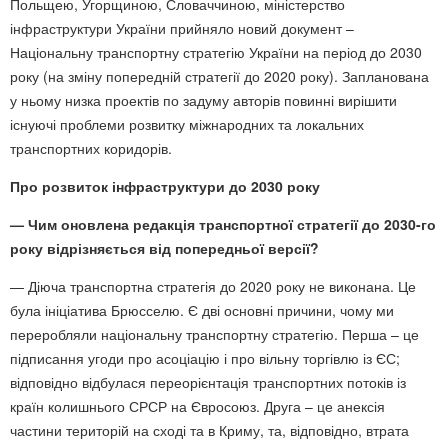
Польщею, Угорщиною, Словаччиною, міністерство
інфраструктури України прийняло новий документ –
Національну транспортну стратегію України на період до 2030
року (на зміну попередній стратегії до 2020 року). Запланована
у ньому низка проектів по задуму авторів повинні вирішити
існуючі проблеми розвитку міжнародних та локальних
транспортних коридорів.
Про розвиток інфраструктури до 2030 року
— Чим оновлена редакція транспортної стратегії до 2030-го
року відрізняється від попередньої версії?
— Діюча транспортна стратегія до 2020 року не виконана. Це
була ініціатива Брюсселю. Є дві основні причини, чому ми
переробляли національну транспортну стратегію. Перша – це
підписання угоди про асоціацію і про вільну торгівлю із ЄС;
відповідно відбулася переорієнтація транспортних потоків із
країн колишнього СРСР на Євросоюз. Друга – це анексія
частини територій на сході та в Криму, та, відповідно, втрата