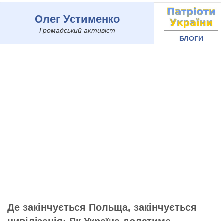
Олег Устименко
Громадський активіст
БЛОГИ
Де закінчується Польща, закінчується
цивілізація: Як Україна долатиме