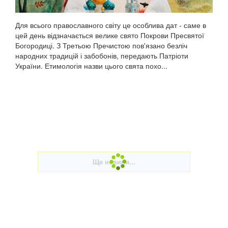
Для всього православного світу це особлива дат - саме в
цей день відзначається велике свято Покрови Пресвятої
Богородиці. З Третьою Пречистою пов'язано безліч
народних традицій і забобонів, передають Патріоти
України. Етимологія назви цього свята похо...