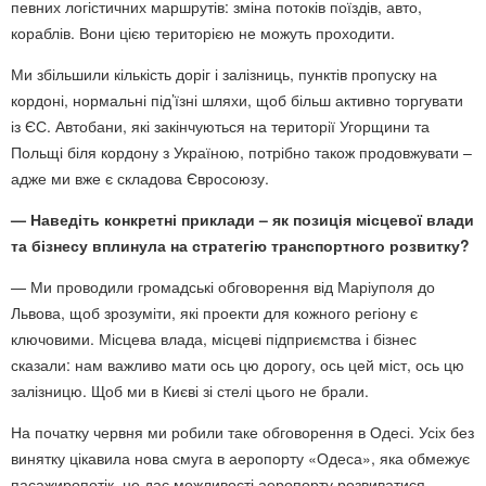
певних логістичних маршрутів: зміна потоків поїздів, авто,
кораблів. Вони цією територією не можуть проходити.
Ми збільшили кількість доріг і залізниць, пунктів пропуску на
кордоні, нормальні під’їзні шляхи, щоб більш активно торгувати
із ЄС. Автобани, які закінчуються на території Угорщини та
Польщі біля кордону з Україною, потрібно також продовжувати –
адже ми вже є складова Євросоюзу.
— Наведіть конкретні приклади – як позиція місцевої влади
та бізнесу вплинула на стратегію транспортного розвитку?
— Ми проводили громадські обговорення від Маріуполя до
Львова, щоб зрозуміти, які проекти для кожного регіону є
ключовими. Місцева влада, місцеві підприємства і бізнес
сказали: нам важливо мати ось цю дорогу, ось цей міст, ось цю
залізницю. Щоб ми в Києві зі стелі цього не брали.
На початку червня ми робили таке обговорення в Одесі. Усіх без
винятку цікавила нова смуга в аеропорту «Одеса», яка обмежує
пасажиропотік, не дає можливості аеропорту розвиватися,