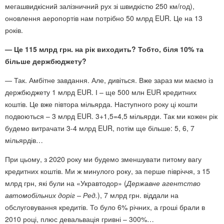
мегашвидкісний залізничний рух зі швидкістю 250 км/год),
оновлення аеропортів нам потрібно 50 млрд EUR. Це на 13
років.
— Це 115 млрд грн. на рік виходить? Тобто, біля 10% та
більше держбюджету?
— Так. Амбітне завдання. Але, дивіться. Вже зараз ми маємо із
держбюджету 1 млрд EUR. І – ще 500 млн EUR кредитних
коштів. Це вже півтора мільярда. Наступного року ці кошти
подвоються – 3 млрд EUR. 3+1,5=4,5 мільярди. Так ми кожен рік
будемо витрачати 3-4 млрд EUR, потім ще більше: 5, 6, 7
мільярдів…
При цьому, з 2020 року ми будемо зменшувати питому вагу
кредитних коштів. Ми ж минулого року, за перше півріччя, з 15
млрд грн, які були на «Укравтодор» (
Державне агентство
автомобільних доріг – Ред.
), 7 млрд грн. віддали на
обслуговування кредитів. То було 6% річних, а гроші брали в
2010 році, плюс девальвація гривні – 300%…