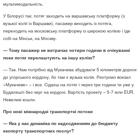
мультимодальність.
У Білорусі так: потяг заходить на варшавську платформу (з
вузької колії із Варшави), пасажир виходить із потяга,
переходить на московську платформу із широкою колією і їде
собі на Мінськ, на Москву.
— Тому
пасажир не витрачає чотири години в очікуванні
поки потяг перелаштують на іншу колію?
— Так. Нам потрібно від Мукачева збудувати 5 кілометрів дороги
до угорського кордону, бо там є вузька колія. Рихтуємо вокзал
«Мукачеве» – і все. Сідаєш на потяг і через три години ти уже у
Будапешті без черг на кордоні. Вартість проекту – 5-7 млн EUR.
Невеликі кошти.
Про нові міжнародні транспортні потоки
— Яка у нас динаміка по надходженням до бюджету
експорту транспортних послуг?