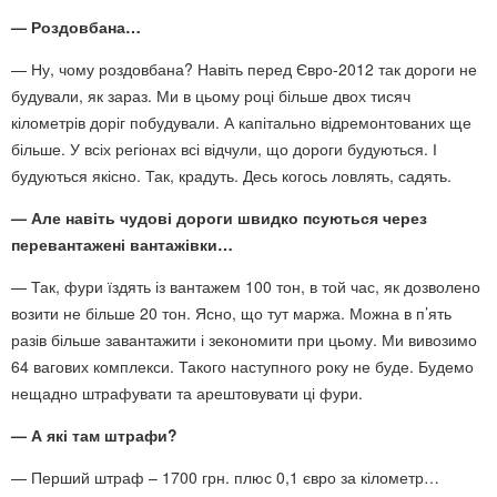
— Роздовбана…
— Ну, чому роздовбана? Навіть перед Євро-2012 так дороги не
будували, як зараз. Ми в цьому році більше двох тисяч
кілометрів доріг побудували. А капітально відремонтованих ще
більше. У всіх регіонах всі відчули, що дороги будуються. І
будуються якісно. Так, крадуть. Десь когось ловлять, садять.
— Але навіть чудові дороги швидко псуються через
перевантажені вантажівки…
— Так, фури їздять із вантажем 100 тон, в той час, як дозволено
возити не більше 20 тон. Ясно, що тут маржа. Можна в п’ять
разів більше завантажити і зекономити при цьому. Ми вивозимо
64 вагових комплекси. Такого наступного року не буде. Будемо
нещадно штрафувати та арештовувати ці фури.
— А які там штрафи?
— Перший штраф – 1700 грн. плюс 0,1 євро за кілометр…