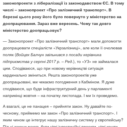
законопроекти з лібералізації із законодавством ЄС. В тому
числі – законопроект «Про залізничний транспорт». В
березні цього року його було повернуто у міністерство на
доопрацювання. Зараз вже вересень. Чому так довго
міністерство доопрацьовує?
— Законопроект «Про залізничний транспорт» мали допомогти
доопрацювати спеціалісти «Укрзалізниці», але коли її очолював
поляк (
Войцех Балчун
звільнився
з посади керівника
підприємства у серпні 2017 р. – Ред.
), то «УЗ» не займалася
цим. Сподіваюся, що при новому керівництві ситуація
кардинально зміниться. Решта законопроектів уже
доопрацьовані, ми чекаємо погодження з Кабміном. Я дуже
сподіваюся, що буде інфраструктурний день у парламенті
наприкінці жовтня – на початку листопада. І ми їх проведемо.
А взагалі, це не панацея – прийняти закон. Ну давайте по-
чесному, приймемо ми закон «Про залізничний транспорт». І
яким чином це інтегрує нашу залізничну систему у європейську?
Під ці закони мають бути чіткі інвестиційні проекти, чіткі кошти,