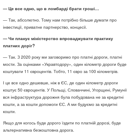
— Це все одно, що в ломбарді брати гроші…
— Так, абсолютно. Тому нам потрібно більше думати про
інвестиції, приватне партнерство, концесії.
— Чи планує міністерство впроваджувати практику
платних доріг?
— Так. З 2020 року ми заговоримо про платні дороги, платні
мости. За оцінками «Укравтодору», один кілометр дороги буде
коштувати 11 євроцентів. Тобто, 11 євро за 100 кілометрів.
І це все одно дешевше, ніж в ЄС, де один кілометр дороги
коштує 50 євроцентів. У Польщі, Словаччині, Угорщині, Румунії
вся інфраструктура дорожня була побудована не за кредитні
кошти, а за кошти допомоги ЄС. А ми будуємо за кредитні
кошти.
Якщо для когось буде дорого їздити по платній дорозі, буде
альтернативна безкоштовна дорога.