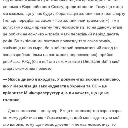
допомога Європейського Союзу, кредитні кошти. Тому що якщо
ми кажемо, що у нас буде лібералізація залізничного транспорту
(те, що передбачає закон «Про залізничний транспорт»), і ми
допустимо сюди приватну тягу локомотивів, то на даному етапі
це робити неможливо – треба мати перехідний період десять
років. Бо як тільки ми пустимо приватну тягу локомотивів,
залізниця наша вмре, бо в неї старий локомотивний склад (а
вона заробляє тільки на вантажних перевезеннях), прийде
російська РЖД (бо в неї сто локомотивів) і Deutsche Bahn свої
старі локомотиви привезе.
— Якось дивно виходить. У документах всюди написано,
що лібералізація законодавства України та ЄС – це
пріоритет Мінінфраструктури, а ви кажете, що це не
головне.
— Для споживача – це супер! Якщо я як експортер зерна зараз
не можу добитися від «Укрзалізниці», щоб мені відтягнули мої
сто вагонів, тому що немає дизеля чи немає локомотиву, то