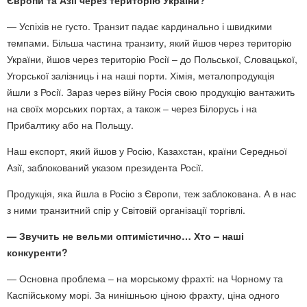
Європи та Азії через територію України?
— Успіхів не густо. Транзит падає кардинально і швидкими
темпами. Більша частина транзиту, який йшов через територію
України, йшов через територію Росії – до Польської, Словацької,
Угорської залізниць і на наші порти. Хімія, металопродукція
йшли з Росії. Зараз через війну Росія свою продукцію вантажить
на своїх морських портах, а також – через Білорусь і на
Прибалтику або на Польщу.
Наш експорт, який йшов у Росію, Казахстан, країни Середньої
Азії, заблокований указом президента Росії.
Продукція, яка йшла в Росію з Європи, теж заблокована. А в нас
з ними транзитний спір у Світовій організації торгівлі.
— Звучить не вельми оптимістично… Хто – наші
конкуренти?
— Основна проблема – на морському фрахті: на Чорному та
Каспійському морі. За нинішньою ціною фрахту, ціна одного