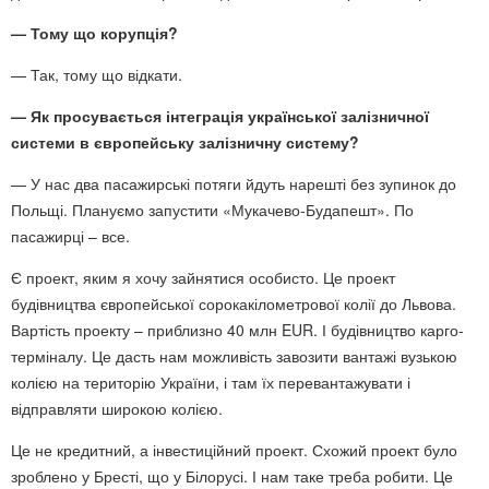
— Тому що корупція?
— Так, тому що відкати.
— Як просувається інтеграція української залізничної
системи в європейську залізничну систему?
— У нас два пасажирські потяги йдуть нарешті без зупинок до
Польщі. Плануємо запустити «Мукачево-Будапешт». По
пасажирці – все.
Є проект, яким я хочу зайнятися особисто. Це проект
будівництва європейської сорокакілометрової колії до Львова.
Вартість проекту – приблизно 40 млн EUR. І будівництво карго-
терміналу. Це дасть нам можливість завозити вантажі вузькою
колією на територію України, і там їх перевантажувати і
відправляти широкою колією.
Це не кредитний, а інвестиційний проект. Схожий проект було
зроблено у Бресті, що у Білорусі. І нам таке треба робити. Це