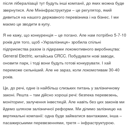
після лібералізації тут будуть інші компанії, до яких можна буде
звернутися. Але Мінінфраструктури – це регулятор, який
дивиться на нашого державного перевізника і на бізнес. І ми
маємо це зводити в купу.
Я не кажу, що конкуренція – це погано. Але нам потрібно 5-7-10
років для того, щоб «Укрзалізниця» зробила спільні
підприємства разом із лідерами локомотивного виробництва:
General Electric, китайська CRCC. Побудувати нові заводи,
оновити парк, і тоді вони будуть готові конкурувати. І хай
переможе сильніший. Але не зараз, коли локомотивам 30-40
років.
Це, до речі, одне із найбільш слизьких питань у залізничному
законі. Решта – там дійсно хороші речі: безпека перевезень,
моніторинг, залучення інвестицій. Але навіть без цих законів ми
йдемо шляхом залізничної реформи. Ми ділимо залізницю на
вертикальні компанії: одна буде займатися вантажами, інша –
пасажирськими перевезеннями, третя – інфраструктурою.