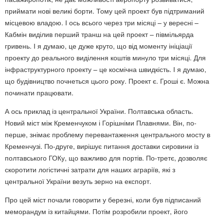
приймати нові великі борти. Тому цей проект був підтриманий
місцевою владою. І ось всього через три місяці – у вересні –
Кабмін виділив перший транш на цей проект – півмільярда
гривень. І я думаю, це дуже круто, що від моменту ініціації
проекту до реального виділення коштів минуло три місяці. Для
інфраструктурного проекту – це космічна швидкість. І я думаю,
що будівництво почнеться цього року. Проект є. Гроші є. Можна
починати працювати.
А ось приклад із центральної України. Полтавська область.
Новий міст між Кременчуком і Горішніми Плавнями. Він, по-
перше, знімає проблему перевантаження центрального мосту в
Кременчузі. По-друге, вирішує питання доставки сировини із
полтавського ГОКу, що важливо для портів. По-третє, дозволяє
скоротити логістичні затрати для наших аграріїв, які з
центральної України везуть зерно на експорт.
Про цей міст почали говорити у березні, коли був підписаний
меморандум із китайцями. Потім розробили проект, його