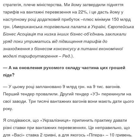
стратегія, плече міністерства. Ми йому затвердили підняття
тарифів на вантажні перевезення на 22%, і це дасть йому у
наступному році додатковий прибуток –плюс мінімум 150 млрд
грн. (
Американська торгівельна палата в Україні, Європейська
Бізнес Асоціація та низка інших бізнес-об’єднань закликали
уряд поки утриматись від підвищення тарифів до
знаходження з бізнесом консенсусу в питанні економічної
моделі тарифоутворення – Ред.
).
— А на оновлення рухомого складу частина цих грошей
піде?
— У цьому році заплановано 9 млрд грн. на 9 тис. вагонів.
Перший тендер провалили. Другий тендер «УЗ» перекинули на
свої заводи. Три тисячі вантажних вагонів вони мають дати цього
року.
Я сподіваюся, що «Укрзалізниця» припинить практику давати
різні ставки при вантажних перевезеннях. Це неправильно, що
для «Васі» ставка 2 гривні, а для якогось «Пітера» – 10 гривень.