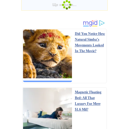
Did You Notice How
Natural Simba’s
Movements Looked
In The Movie?
Magnetic Floating
Bed: All That
Luxury For Mere
$1.6 Mil?