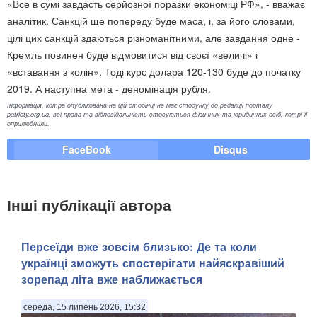
«Все в сумі завдасть серйозної поразки економіці РФ», - вважає
аналітик. Санкцій ще попереду буде маса, і, за його словами,
цілі цих санкцій здаються різноманітними, але завдання одне -
Кремль повинен буде відмовитися від своєї «величі» і
«вставання з колін». Тоді курс долара 120-130 буде до початку
2019. А наступна мета - деномінація рубля.
Інформація, котра опублікована на цій сторінці не має стосунку до редакції порталу
patrioty.org.ua, всі права та відповідальність стосуються фізичних та юридичних осіб, котрі її
оприлюднили.
FaceBook
Disqus
Інші публікації автора
Персеїди вже зовсім близько: Де та коли
українці зможуть спостерігати найяскравіший
зорепад літа вже наближається
середа, 15 липень 2026, 15:32