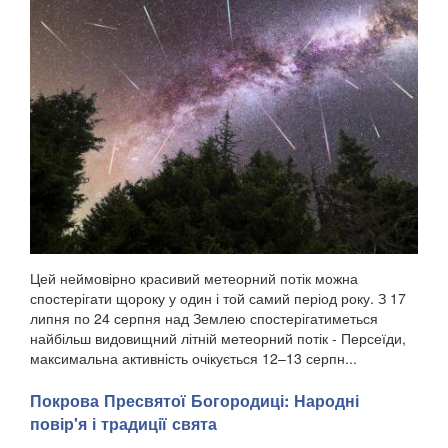
Цей неймовірно красивий метеорний потік можна
спостерігати щороку у один і той самий період року. З 17
липня по 24 серпня над Землею спостерігатиметься
найбільш видовищний літній метеорний потік - Персеїди,
максимальна активність очікується 12–13 серпн...
Покрова Пресвятої Богородиці: Народні
повір'я і традиції свята