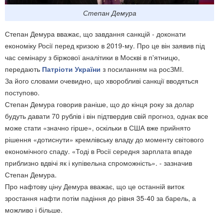
Степан Демура
Степан Демура вважає, що завдання санкцій - доконати
економіку Росії перед кризою в 2019-му. Про це він заявив під
час семінару з біржової аналітики в Москві в п'ятницю,
передають
Патріоти України
з посиланням на росЗМІ.
За його словами очевидно, що хворобливі санкції вводяться
поступово.
Степан Демура говорив раніше, що до кінця року за долар
будуть давати 70 рублів і він підтвердив свій прогноз, однак все
може стати «значно гірше», оскільки в США вже прийнято
рішення «дотиснути» кремлівську владу до моменту світового
економічного спаду. «Тоді в Росії середня зарплата впаде
приблизно вдвічі як і купівельна спроможність». - зазначив
Степан Демура.
Про нафтову ціну Демура вважає, що це останній виток
зростання нафти потім падіння до рівня 35-40 за барель, а
можливо і більше.