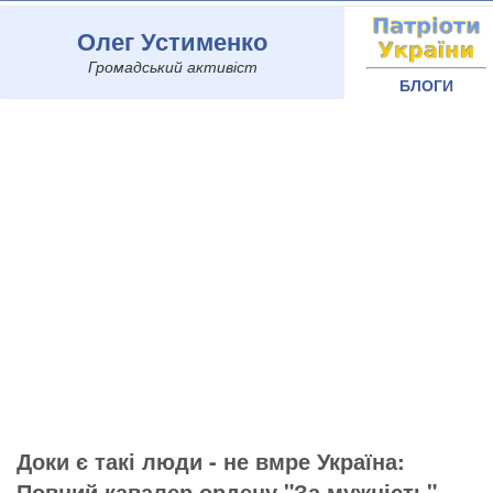
Олег Устименко
Громадський активіст
БЛОГИ
Доки є такі люди - не вмре Україна:
Повний кавалер ордену "За мужність",