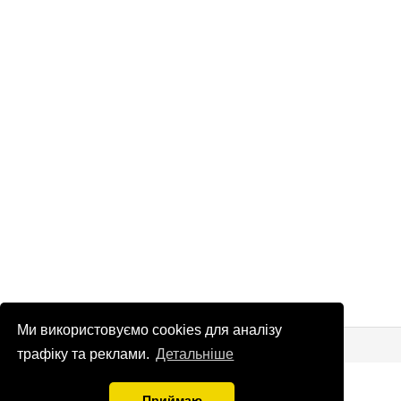
Ми використовуємо cookies для аналізу
© Патріоти України 2026
Правова інформація
трафіку та реклами.
Детальніше
info
@
patrioty.org.ua
Приймаю