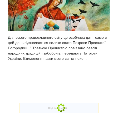
Для всього православного світу це особлива дат - саме в
цей день відзначається велике свято Покрови Пресвятої
Богородиці. З Третьою Пречистою пов'язано безліч
народних традицій і забобонів, передають Патріоти
України. Етимологія назви цього свята похо...