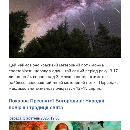
Цей неймовірно красивий метеорний потік можна
спостерігати щороку у один і той самий період року. З 17
липня по 24 серпня над Землею спостерігатиметься
найбільш видовищний літній метеорний потік - Персеїди,
максимальна активність очікується 12–13 серпн...
Покрова Пресвятої Богородиці: Народні
повір'я і традиції свята
середа, 1 жовтень 2025, 19:50