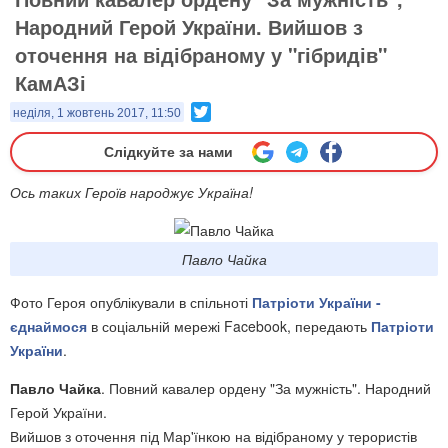
Народний Герой України. Вийшов з
оточення на відібраному у "гібридів"
КамАЗі
Twitter
неділя, 1 жовтень 2017, 11:50
Слідкуйте за нами
Ось таких Героїв народжує Україна!
Павло Чайка
Фото Героя опублікували в спільноті
Патріоти України -
єднаймося
в соціальній мережі Facebook, передають
Патріоти
України
.
Павло Чайка
. Повний кавалер ордену "За мужність". Народний
Герой України.
Вийшов з оточення під Мар'їнкою на відібраному у терористів