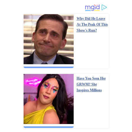
Why Did He Leave
At The Peak Of This
Show's Run?
Have You Seen Her
GRWM? She
Inspires Millions