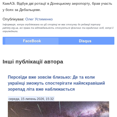
КамАЗі. Відбув дві ротації в Донецькому аеропорту, брав участь
у боях за Дебальцеве.
Опублікував:
Олег Устименко
Інформація, котра опублікована на цій сторінці не має стосунку до редакції порталу
patrioty.org.ua, всі права та відповідальність стосуються фізичних та юридичних осіб, котрі її
оприлюднили.
FaceBook
Disqus
Інші публікації автора
Персеїди вже зовсім близько: Де та коли
українці зможуть спостерігати найяскравіший
зорепад літа вже наближається
середа, 15 липень 2026, 15:32