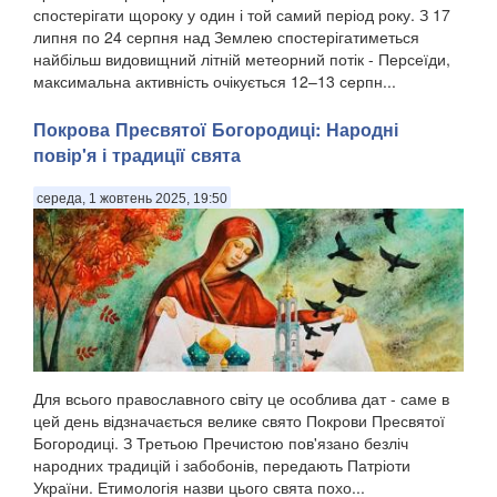
спостерігати щороку у один і той самий період року. З 17
липня по 24 серпня над Землею спостерігатиметься
найбільш видовищний літній метеорний потік - Персеїди,
максимальна активність очікується 12–13 серпн...
Покрова Пресвятої Богородиці: Народні
повір'я і традиції свята
середа, 1 жовтень 2025, 19:50
Для всього православного світу це особлива дат - саме в
цей день відзначається велике свято Покрови Пресвятої
Богородиці. З Третьою Пречистою пов'язано безліч
народних традицій і забобонів, передають Патріоти
України. Етимологія назви цього свята похо...