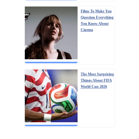
Films To Make You
Question Everything
You Know About
Cinema
The Most Surprising
Things About FIFA
World Cup 2026