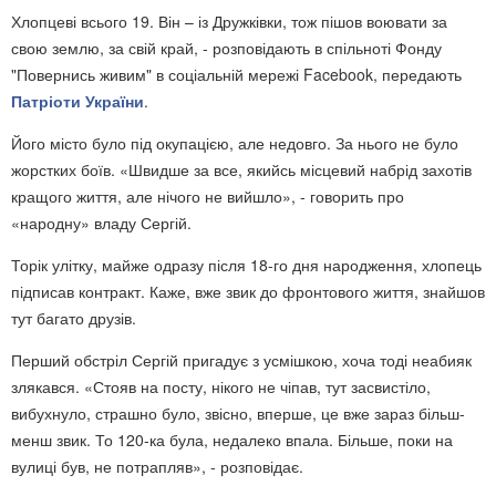
Хлопцеві всього 19. Він – із Дружківки, тож пішов воювати за
свою землю, за свій край, - розповідають в спільноті Фонду
"Повернись живим" в соціальній мережі Facebook, передають
Патріоти України
.
Його місто було під окупацією, але недовго. За нього не було
жорстких боїв. «Швидше за все, якийсь місцевий набрід захотів
кращого життя, але нічого не вийшло», - говорить про
«народну» владу Сергій.
Торік улітку, майже одразу після 18-го дня народження, хлопець
підписав контракт. Каже, вже звик до фронтового життя, знайшов
тут багато друзів.
Перший обстріл Сергій пригадує з усмішкою, хоча тоді неабияк
злякався. «Стояв на посту, нікого не чіпав, тут засвистіло,
вибухнуло, страшно було, звісно, вперше, це вже зараз більш-
менш звик. То 120-ка була, недалеко впала. Більше, поки на
вулиці був, не потрапляв», - розповідає.