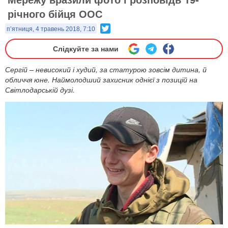
річного бійця ООС
Twitter
п’ятниця, 4 травень 2018, 7:10
Слідкуйте за нами
Сергій – невисокий і худий, за статурою зовсім дитина, й
обличчя юне. Наймолодший захисник однієї з позицій на
Світлодарській дузі.