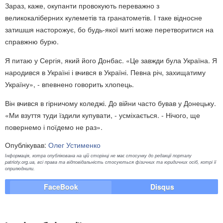
Зараз, каже, окупанти провокують переважно з
великокаліберних кулеметів та гранатометів. І таке відносне
затишшя насторожує, бо будь-якої миті може перетворитися на
справжню бурю.
Я питаю у Сергія, який його Донбас. «Це завжди була Україна. Я
народився в Україні і вчився в Україні. Певна річ, захищатиму
Україну», - впевнено говорить хлопець.
Він вчився в гірничому коледжі. До війни часто бував у Донецьку.
«Ми взуття туди їздили купувати, - усміхається. - Нічого, ще
повернемо і поїдемо не раз».
Опублікував:
Олег Устименко
Інформація, котра опублікована на цій сторінці не має стосунку до редакції порталу
patrioty.org.ua, всі права та відповідальність стосуються фізичних та юридичних осіб, котрі її
оприлюднили.
FaceBook
Disqus