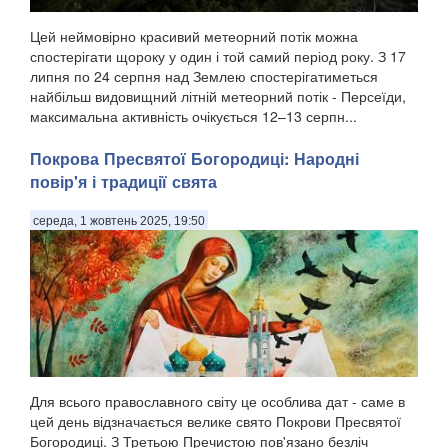
Цей неймовірно красивий метеорний потік можна
спостерігати щороку у один і той самий період року. З 17
липня по 24 серпня над Землею спостерігатиметься
найбільш видовищний літній метеорний потік - Персеїди,
максимальна активність очікується 12–13 серпн...
Покрова Пресвятої Богородиці: Народні
повір'я і традиції свята
середа, 1 жовтень 2025, 19:50
Для всього православного світу це особлива дат - саме в
цей день відзначається велике свято Покрови Пресвятої
Богородиці. З Третьою Пречистою пов'язано безліч