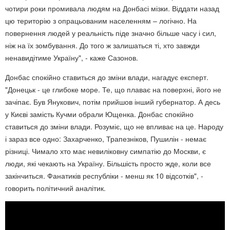
чотири роки промивала людям на Донбасі мізки. Віддати назад
цю територію з опрацьованим населенням – логічно. На
повернення людей у реальність піде значно більше часу і сил,
ніж на їх зомбування. До того ж залишаться ті, хто завжди
ненавидітиме Україну", - каже Сазонов.
Донбас спокійно ставиться до зміни влади, нагадує експерт.
"Донецьк - це глибоке море. Те, що плаває на поверхні, його не
зачіпає. Був Янукович, потім прийшов інший губернатор. А десь
у Києві замість Кучми обрали Ющенка. Донбас спокійно
ставиться до зміни влади. Розуміє, що не впливає на це. Народу
і зараз все одно: Захарченко, Трапезніков, Пушилін - немає
різниці. Чимало хто має невиліковну симпатію до Москви, є
люди, які чекають на Україну. Більшість просто жде, коли все
закінчиться. Фанатиків республіки - менш як 10 відсотків", -
говорить політичний аналітик.