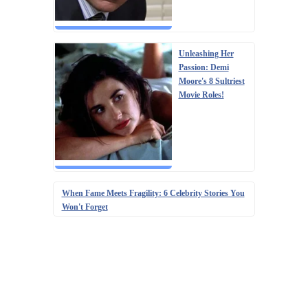
Unleashing Her
Passion: Demi
Moore's 8 Sultriest
Movie Roles!
When Fame Meets Fragility: 6 Celebrity Stories You
Won't Forget