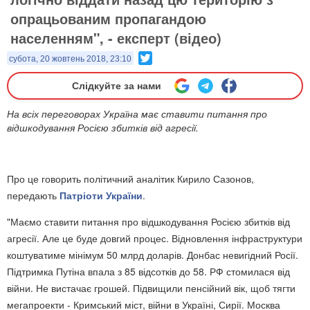
опрацьованим пропагандою
населенням", - експерт (відео)
Twitter
субота, 20 жовтень 2018, 23:10
Слідкуйте за нами
На всіх переговорах Україна має ставити питання про
відшкодування Росією збитків від агресії.
Про це говорить політичний аналітик Кирило Сазонов,
передають
Патріоти України
.
"Маємо ставити питання про відшкодування Росією збитків від
агресії. Але це буде довгий процес. Відновлення інфраструктури
коштуватиме мінімум 50 млрд доларів. Донбас невигідний Росії.
Підтримка Путіна впала з 85 відсотків до 58. РФ стомилася від
війни. Не вистачає грошей. Підвищили пенсійний вік, щоб тягти
мегапроекти - Кримський міст, війни в Україні, Сирії. Москва