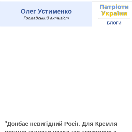
Олег Устименко
Громадський активіст
БЛОГИ
"Донбас невигідний Росії. Для Кремля
логічно віддати назад цю територію з