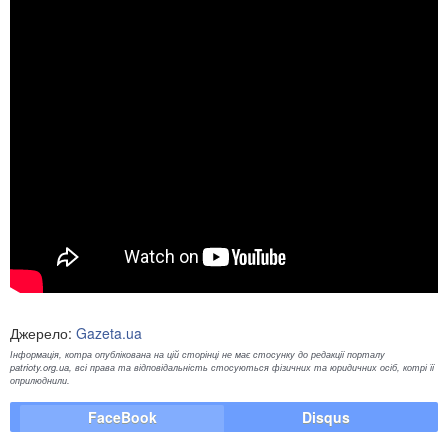
Джерело:
Gazeta.ua
Інформація, котра опублікована на цій сторінці не має стосунку до редакції порталу
patrioty.org.ua, всі права та відповідальність стосуються фізичних та юридичних осіб, котрі її
оприлюднили.
FaceBook
Disqus