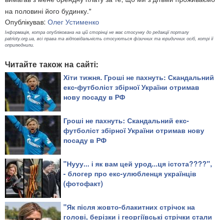
на половині його будинку."
Опублікував:
Олег Устименко
Інформація, котра опублікована на цій сторінці не має стосунку до редакції порталу
patrioty.org.ua, всі права та відповідальність стосуються фізичних та юридичних осіб, котрі її
оприлюднили.
Читайте також на сайті:
Хіти тижня. Гроші не пахнуть: Скандальний
екс-футболіст збірної України отримав
нову посаду в РФ
Гроші не пахнуть: Скандальний екс-
футболіст збірної України отримав нову
посаду в РФ
"Нууу... і як вам цей урод...ця істота????",
- блогер про екс-улюбленця українців
(фотофакт)
"Як після жовто-блакитних стрічок на
голові, берізки і георгіївські стрічки стали