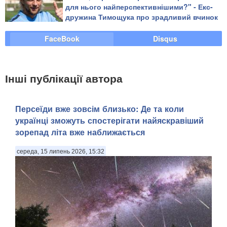
для нього найперспективнішими?" - Екс-
дружина Тимощука про зрадливий вчинок
футболіста (фото)
FaceBook
Disqus
Інші публікації автора
Персеїди вже зовсім близько: Де та коли
українці зможуть спостерігати найяскравіший
зорепад літа вже наближається
середа, 15 липень 2026, 15:32