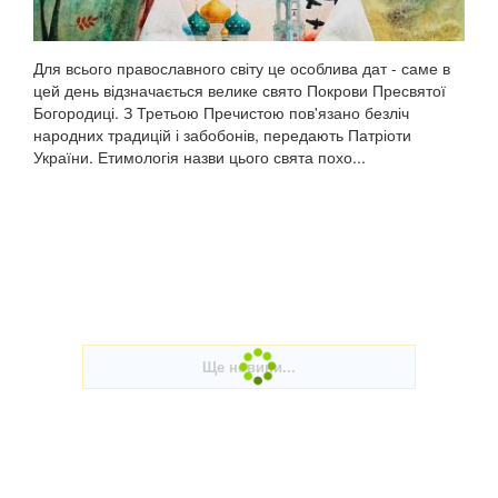
Для всього православного світу це особлива дат - саме в
цей день відзначається велике свято Покрови Пресвятої
Богородиці. З Третьою Пречистою пов'язано безліч
народних традицій і забобонів, передають Патріоти
України. Етимологія назви цього свята похо...