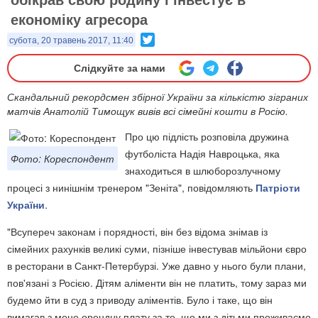
економіку агресора
Twitter
субота, 20 травень 2017, 11:40
Слідкуйте за нами
Скандальний рекордсмен збірної України за кількістю зіграних
матчів Анатолій Тимощук вивів всі сімейні кошти в Росію.
Про цю підлість розповіла дружина
футболіста Надія Навроцька, яка
Фото: Кореспондент
знаходиться в шлюборозлучному
процесі з нинішнім тренером "Зеніта", повідомляють
Патріоти
України
.
"Всупереч законам і порядності, він без відома знімав із
сімейних рахунків великі суми, пізніше інвестував мільйони євро
в ресторани в Санкт-Петербурзі. Уже давно у нього були плани,
пов'язані з Росією. Дітям аліменти він не платить, тому зараз ми
будемо йти в суд з приводу аліментів. Було і таке, що він
вимагав з мене орендну плату за те, що ми з дітьми проживаємо