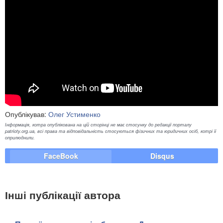
Опублікував:
Олег Устименко
Інформація, котра опублікована на цій сторінці не має стосунку до редакції порталу
patrioty.org.ua, всі права та відповідальність стосуються фізичних та юридичних осіб, котрі її
оприлюднили.
FaceBook
Disqus
Інші публікації автора