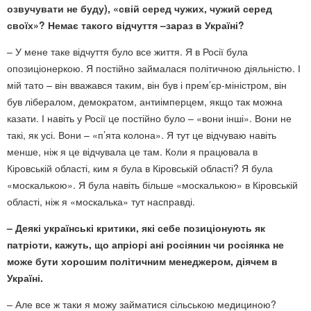
озвучувати не буду), «свій серед чужих, чужий серед
своїх»? Немає такого відчуття –зараз в Україні?
– У мене таке відчуття було все життя. Я в Росії була
опозиціонеркою. Я постійно займалася політичною діяльністю. І
мій тато – він вважався таким, він був і прем’єр-міністром, він
був лібералом, демократом, антиімперцем, якщо так можна
казати. І навіть у Росії це постійно було – «вони інші». Вони не
такі, як усі. Вони – «п’ята колона». Я тут це відчуваю навіть
менше, ніж я це відчувала це там. Коли я працювала в
Кіровській області, ким я була в Кіровській області? Я була
«москалькою». Я була навіть більше «москалькою» в Кіровській
області, ніж я «москалька» тут насправді.
– Деякі українські критики, які себе позиціонують як
патріоти, кажуть, що апріорі ані росіянин чи росіянка не
може бути хорошим політичним менеджером, діячем в
Україні.
– Але все ж таки я можу займатися сільською медициною?