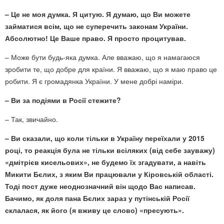
– Це не моя думка. Я цитую. Я думаю, що Ви можете
займатися всім, що не суперечить законам України.
Абсолютно! Це Ваше право. Я просто процитував.
– Може бути будь-яка думка. Але вважаю, що я намагаюся
зробити те, що добре для країни. Я вважаю, що я маю право це
робити. Я є громадянка України. У мене добрі наміри.
– Ви за подіями в Росії стежите?
– Так, звичайно.
– Ви сказали, що коли тільки в Україну переїхали у 2015
році, то реакція була не тільки всіляких (від себе зауважу)
«дмітрієв кисельових», не будемо їх згадувати, а навіть
Микити Бєлих, з яким Ви працювали у Кіровській області.
Тоді пост дуже неоднозначний він щодо Вас написав.
Бачимо, як доля пана Бєлих зараз у путінській Росії
склалася, як його (я вживу це слово) «пресують».