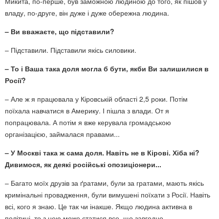
Микита, по-перше, був заможною людиною до того, як пішов у
владу, по-друге, він дуже і дуже обережна людина.
– Ви вважаєте, що підставили?
– Підставили. Підставили якісь силовики.
– То і Ваша така доля могла б бути, якби Ви залишилися в
Росії?
– Але ж я працювала у Кіровській області 2,5 роки. Потім
поїхала навчатися в Америку. І пішла з влади. От я
попрацювала. А потім я вже керувала громадською
організацією, займалася правами...
– У Москві така ж сама доля. Навіть не в Кірові. Хіба ні?
Дивимося, як деякі російські опозиціонери...
– Багато моїх друзів за ґратами, були за гратами, мають якісь
кримінальні провадження, були вимушені поїхати з Росії. Навіть
всі, кого я знаю. Це так чи інакше. Якщо людина активна в
політиці, то з нею може статися все, що завгодно.