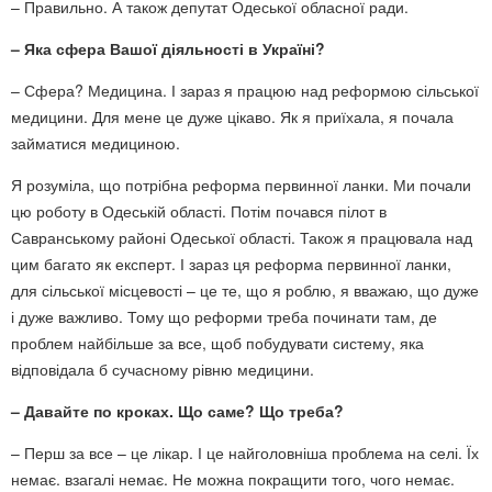
– Правильно. А також депутат Одеської обласної ради.
– Яка сфера Вашої діяльності в Україні?
– Сфера? Медицина. І зараз я працюю над реформою сільської
медицини. Для мене це дуже цікаво. Як я приїхала, я почала
займатися медициною.
Я розуміла, що потрібна реформа первинної ланки. Ми почали
цю роботу в Одеській області. Потім почався пілот в
Савранському районі Одеської області. Також я працювала над
цим багато як експерт. І зараз ця реформа первинної ланки,
для сільської місцевості – це те, що я роблю, я вважаю, що дуже
і дуже важливо. Тому що реформи треба починати там, де
проблем найбільше за все, щоб побудувати систему, яка
відповідала б сучасному рівню медицини.
– Давайте по кроках. Що саме? Що треба?
– Перш за все – це лікар. І це найголовніша проблема на селі. Їх
немає. взагалі немає. Не можна покращити того, чого немає.