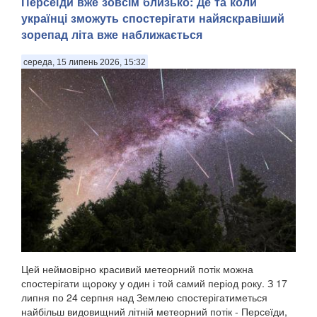
Персеїди вже зовсім близько: Де та коли
українці зможуть спостерігати найяскравіший
зорепад літа вже наближається
середа, 15 липень 2026, 15:32
Цей неймовірно красивий метеорний потік можна
спостерігати щороку у один і той самий період року. З 17
липня по 24 серпня над Землею спостерігатиметься
найбільш видовищний літній метеорний потік - Персеїди,