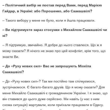
– Політичний вибір не постав перед Вами, перед Марією
Гайдар, в Україні: або Порошенко, або Саакашвілі?
– Такого вибору у мене не було, коли я йшла працювати.
– Ви підтримуєте зараз стосунки з Михайлом Саакашвілі чи
ні?
– Я підтримую, звичайно. Я добре до нього ставлюся. Що ж я
можу сказати? Я нічого не знаю про цей конфлікт, крім того, що
знаєте Ви.
– До «Руху нових сил» Вас не запрошують Міхеїла
Саакашвілі?
– До «Руху нових сил»? Так ми постійно там спілкуємося,
зустрічаємося. Є багато-багато друзів. Що я можу сказати? Для
мене Михайло Саакашвілі є громадянином України. І я знаю, що
він ставився до цього дуже серйозно. Ми навіть (у нас з ним
схожа ситуація) жартували, коли приїхали працювати в Одесу.