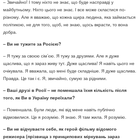
– Звичайно! І тому ніхто не знає, що буде насправді у
майбутньому. Ніхто цього не знає. І все може скластися по-
різному. Але я вважаю, що кожна щира людина, яка займається
політикою, не для того, щоб, не знаю, щось вкрасти, то вона
добра.
– Ви не тужите за Росією?
– Я тужу за своєю сім’єю. Я тужу за друзями. Але я дуже
щаслива, що я зараз живу тут. Дуже щаслива! Я навіть цього не
очікувала. Я вважала, що мені буде складніше. Я дуже щаслива.
Правда. Це так і є. Я, звичайно, сумую за рідними.
– Ваші друзі в Росії – не поменшала їхня кількість після
того, як Ви в Україну переїхали?
– Поменшала. Були люди, які від мене навіть публічно
відмовилися. Це я розумію. Я знаю. Я там жила. Я розумію.
– Ви не відчуваєте себе, як герой фільму відомого
режисера (прізвища з принципових міркувань зараз