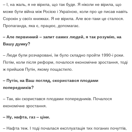
– І, на жаль, я не вірила, що так буде. Я ніколи не вірила, що
може бути війна між Росією і Україною, коли про це писав навіть
Сорокін у своїх книжках. Я не вірила. Але все-таки це сталося.
Пропаганда, яка є, працює, допомагає.
– Але первинний – запит самих людей, я так розумію, на
Вашу думку?
– Люди були розчаровані, їм було складно пройти 1990-і роки.
Потім, коли після реформ, почалося економічне зростання, тоді
ж прийшов Путін, якому пощастило.
– Путін, на Ваш погляд, скористався плодами
попередників?
– Так, він скористався плодами попередників. Почалося
економічне зростання.
– Ну, нафта, газ – ціни.
– Нафта теж. І тоді почалася експлуатація тих поганих почуттів,