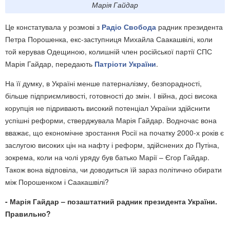
Марія Гайдар
Це констатувала у розмові з
Радіо Свобода
радник президента
Петра Порошенка, екс-заступниця Михайла Саакашвілі, коли
той керував Одещиною, колишній член російської партії СПС
Марія Гайдар, передають
Патріоти України
.
На її думку, в Україні менше патерналізму, безпорадності,
більше підприємливості, готовності до змін. І війна, досі висока
корупція не підривають високий потенціал України здійснити
успішні реформи, стверджувала Марія Гайдар. Водночас вона
вважає, що економічне зростання Росії на початку 2000-х років є
заслугою високих цін на нафту і реформ, здійснених до Путіна,
зокрема, коли на чолі уряду був батько Марії – Єгор Гайдар.
Також вона відповіла, чи доводиться їй зараз політично обирати
між Порошенком і Саакашвілі?
- Марія Гайдар – позаштатний радник президента України.
Правильно?