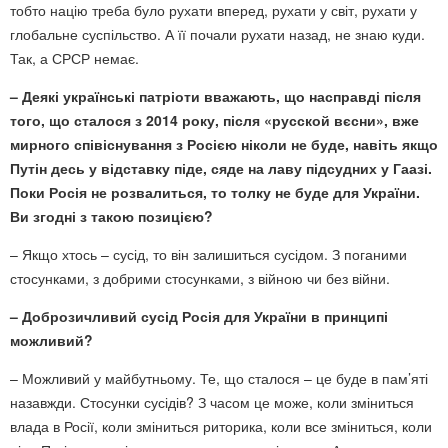
тобто націю треба було рухати вперед, рухати у світ, рухати у
глобальне суспільство. А її почали рухати назад, не знаю куди.
Так, а СРСР немає.
– Деякі українські патріоти вважають, що насправді після
того, що сталося з 2014 року, після «русской вєсни», вже
мирного співіснування з Росією ніколи не буде, навіть якщо
Путін десь у відставку піде, сяде на лаву підсудних у Гаазі.
Поки Росія не розвалиться, то толку не буде для України.
Ви згодні з такою позицією?
– Якщо хтось – сусід, то він залишиться сусідом. З поганими
стосунками, з добрими стосунками, з війною чи без війни.
– Доброзичливий сусід Росія для України в принципі
можливий?
– Можливий у майбутньому. Те, що сталося – це буде в пам’яті
назавжди. Стосунки сусідів? З часом це може, коли зміниться
влада в Росії, коли зміниться риторика, коли все зміниться, коли