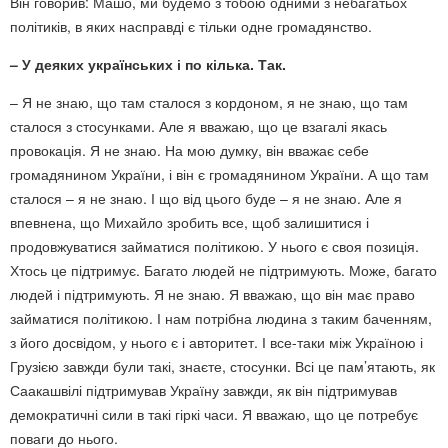
Він говорив: Машо, ми будемо з тобою одними з небагатьох
політиків, в яких насправді є тільки одне громадянство.
– У деяких українських і по кілька. Так.
–
Я не знаю, що там сталося з кордоном, я не знаю, що там
сталося з стосунками. Але я вважаю, що це взагалі якась
провокація. Я не знаю. На мою думку, він вважає себе
громадянином України, і він є громадянином України. А що там
сталося – я не знаю. І що від цього буде – я не знаю. Але я
впевнена, що Михайло зробить все, щоб залишитися і
продовжуватися займатися політикою. У нього є своя позиція.
Хтось це підтримує. Багато людей не підтримують. Може, багато
людей і підтримують. Я не знаю. Я вважаю, що він має право
займатися політикою. І нам потрібна людина з таким баченням,
з його досвідом, у нього є і авторитет. І все-таки між Україною і
Грузією завжди були такі, знаєте, стосунки. Всі це пам’ятають, як
Саакашвілі підтримував Україну завжди, як він підтримував
демократичні сили в такі гіркі часи. Я вважаю, що це потребує
поваги до нього.