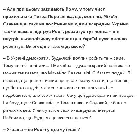
– Але при цьому закидають йому, у тому числі
прихильники Петра Порошенка, що, мовляв, Міхеїл
Саакашвілі такими політичними діями всередині України
так чи інакше підігрує Росії, розхитує тут човна – він
внутрішньополітичну обстановку в Україні дуже сильно
розхитує. Ви згодні з такою думкою?
– В Україні демократія. Будь-який політик робить те ж саме.
Тому що всі політики... І Михайло – дуже яскравий політик. Не
можна так казати, що Михайло Саакашвілі. Є багато людей. Я
вважаю, що це політичний процес. Я можу казати, що я знаю,
що багато людей, які мене також не влаштовують і не
подобаються, але все ж таки я бачу цей демократичний процес.
І я бачу, що є Саакашвілі, є Тимошенко, є Садовий, є багато
різних людей. У них у всіх є своя якась думка, інтереси.
Побачимо, що буде, як це все складеться?
– Україна – не Росія у цьому плані?