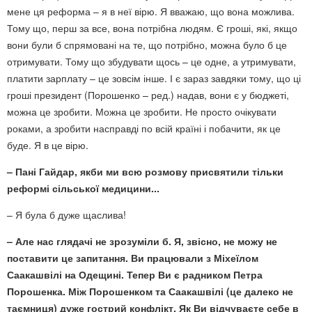
мене ця реформа – я в неї вірю. Я вважаю, що вона можлива.
Тому що, перш за все, вона потрібна людям. Є гроші, які, якщо
вони були б спрямовані на те, що потрібно, можна було б це
отримувати. Тому що збудувати щось – це одне, а утримувати,
платити зарплату – це зовсім інше. І є зараз завдяки тому, що ці
гроші президент (Порошенко – ред.) надав, вони є у бюджеті,
можна це зробити. Можна це зробити. Не просто очікувати
роками, а зробити насправді по всій країні і побачити, як це
буде. Я в це вірю.
– Пані Гайдар, якби ми всю розмову присвятили тільки
реформі сільської медицини...
– Я була б дуже щаслива!
– Але нас глядачі не зрозуміли б. Я, звісно, не можу не
поставити це запитання. Ви працювали з Міхеїлом
Саакашвілі на Одещині. Тепер Ви є радником Петра
Порошенка. Між Порошенком та Саакашвілі (це далеко не
таємниця) дуже гострий конфлікт. Як Ви відчуваєте себе в