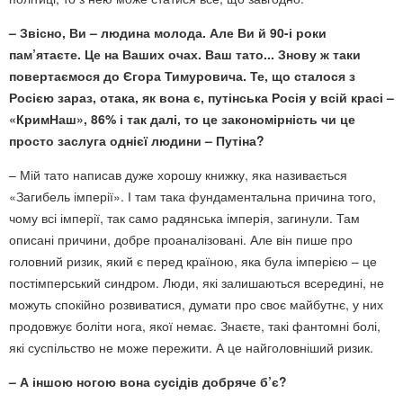
– Звісно, Ви – людина молода. Але Ви й 90-і роки
пам’ятаєте. Це на Ваших очах. Ваш тато... Знову ж таки
повертаємося до Єгора Тимуровича. Те, що сталося з
Росією зараз, отака, як вона є, путінська Росія у всій красі –
«КримНаш», 86% і так далі, то це закономірність чи це
просто заслуга однієї людини – Путіна?
– Мій тато написав дуже хорошу книжку, яка називається
«Загибель імперії». І там така фундаментальна причина того,
чому всі імперії, так само радянська імперія, загинули. Там
описані причини, добре проаналізовані. Але він пише про
головний ризик, який є перед країною, яка була імперією – це
постімперський синдром. Люди, які залишаються всередині, не
можуть спокійно розвиватися, думати про своє майбутнє, у них
продовжує боліти нога, якої немає. Знаєте, такі фантомні болі,
які суспільство не може пережити. А це найголовніший ризик.
– А іншою ногою вона сусідів добряче б’є?