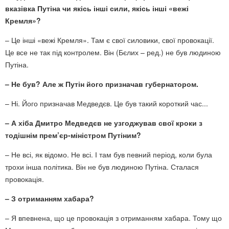
вказівка Путіна чи якісь інші сили, якісь інші «вежі
Кремля»?
– Це інші «вежі Кремля». Там є свої силовики, свої провокації.
Це все не так під контролем. Він (Бєлих – ред.) не був людиною
Путіна.
– Не був? Але ж Путін його призначав губернатором.
– Ні. Його призначав Медведєв. Це був такий короткий час...
– А хіба Дмитро Медведєв не узгоджував свої кроки з
тодішнім прем’єр-міністром Путіним?
– Не всі, як відомо. Не всі. І там був певний період, коли була
трохи інша політика. Він не був людиною Путіна. Сталася
провокація.
– З отриманням хабара?
– Я впевнена, що це провокація з отриманням хабара. Тому що