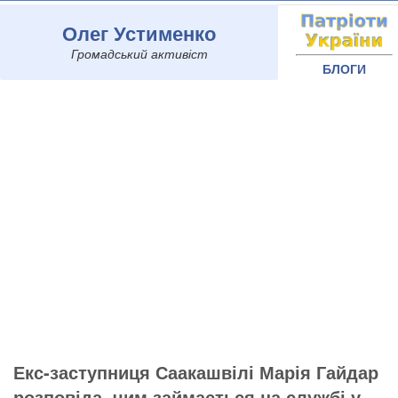
Олег Устименко
Громадський активіст
БЛОГИ
Екс-заступниця Саакашвілі Марія Гайдар
розповіда, чим займається на службі у