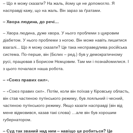
– Що я можу сказати? На жаль, йому це не допомогло. Я
насправді кажу, що на жаль. Він зараз за ґратами.
– Хвора людина, до речі…
– Хвора людина, дуже хвора. У нього проблеми з цукровим
діабетом. У нього проблеми з ногою. Він може навіть лишитися
взагалі... Що я можу сказати? Це така несправедлива російська
система. По-перше, він (Бєлих – ред.) був у демократичному
русі, працював з Борисом Нємцовим. Там ми і познайомилися. І
з цього почалася наша робота.
– «Союз правих сил».
– «Союз правих сил». Потім, коли він поїхав у Кіровську область,
він став частиною путінського режиму, був лояльний і чесний,
частиною путінського режиму. Якщо казати насправді (він від
мене відмовився, казав такі слова) …але він був хорошим
губернатором.
– Суд так званий над ним – навіщо це робиться? Це