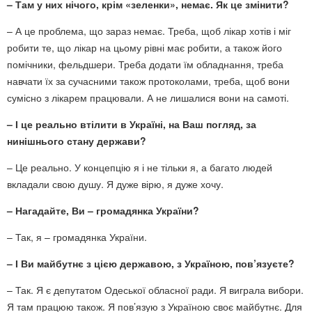
– Там у них нічого, крім «зеленки», немає. Як це змінити?
– А це проблема, що зараз немає. Треба, щоб лікар хотів і міг
робити те, що лікар на цьому рівні має робити, а також його
помічники, фельдшери. Треба додати їм обладнання, треба
навчати їх за сучасними також протоколами, треба, щоб вони
сумісно з лікарем працювали. А не лишалися вони на самоті.
– І це реально втілити в Україні, на Ваш погляд, за
нинішнього стану держави?
– Це реально. У концепцію я і не тільки я, а багато людей
вкладали свою душу. Я дуже вірю, я дуже хочу.
– Нагадайте, Ви – громадянка України?
– Так, я – громадянка України.
– І Ви майбутнє з цією державою, з Україною, пов’язуєте?
– Так. Я є депутатом Одеської обласної ради. Я виграла вибори.
Я там працюю також. Я пов’язую з Україною своє майбутнє. Для