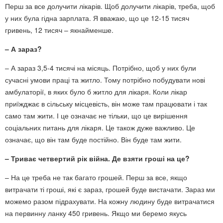
Перш за все долучити лікарів. Щоб долучити лікарів, треба, щоб
у них була гідна зарплата. Я вважаю, що це 12-15 тисяч
гривень, 12 тисяч – якнайменше.
– А зараз?
– А зараз 3,5-4 тисячі на місяць. Потрібно, щоб у них були
сучасні умови праці та житло. Тому потрібно побудувати нові
амбулаторії, в яких було б житло для лікаря. Коли лікар
приїжджає в сільську місцевість, він може там працювати і так
само там жити. І це означає не тільки, що це вирішення
соціальних питань для лікаря. Це також дуже важливо. Це
означає, що він там буде постійно. Він буде там жити.
– Триває четвертий рік війна. Де взяти гроші на це?
– На це треба не так багато грошей. Перш за все, якщо
витрачати ті гроші, які є зараз, грошей буде вистачати. Зараз ми
можемо разом підрахувати. На кожну людину буде витрачатися
на первинну ланку 450 гривень. Якщо ми беремо якусь