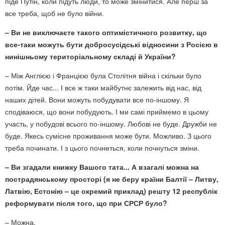
піде Путін, коли підуть люди, то може змінитися. Але перш за
все треба, щоб не було війни.
– Ви не виключаєте такого оптимістичного розвитку, що
все-таки можуть бути добросусідські відносини з Росією в
нинішньому територіальному складі й України?
– Між Англією і Францією була Столітня війна і скільки було
потім. Йде час... І все ж таки майбутнє залежить від нас, від
наших дітей. Вони можуть побудувати все по-іншому. Я
сподіваюся, що вони побудують. І ми самі приймемо в цьому
участь, у побудові всього по-іншому. Любові не буде. Дружби не
буде. Якесь сумісне проживання може бути. Можливо. З цього
треба починати. І з цього почнеться, коли почнуться зміни.
– Ви згадали книжку Вашого тата... А взагалі можна на
пострадянському просторі (я не беру країни Балтії – Литву,
Латвію, Естонію – це окремий приклад) решту 12 республік
реформувати після того, що при СРСР було?
– Можна.