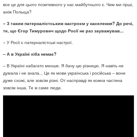
все це для цього позитивного у нас майбутнього є. Чим ми гірші,
аніж Польща?
– З таким патерналістським настроєм у населення? До речі,
те, що Єгор Тимурович щодо Росії не раз зауважував...
– У Росії є патерналістські настрої.
– А в Україні хіба немає?
– В Україні набагато менше. Я бачу цю різницю. Я навіть не
думала і не знала... Це як мови українська і російська – вони
дуже схожі, але зовсім різні. От насправді як кожна частина
зовсім інша. Те ж саме люди.