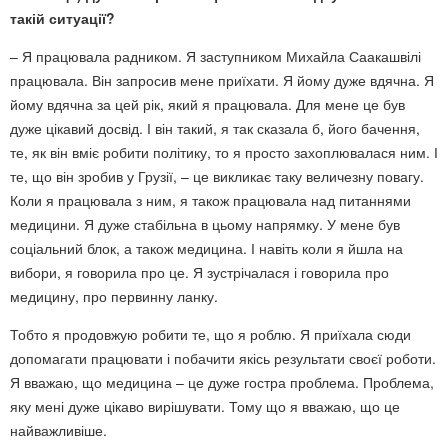
такій ситуації?
– Я працювала радником. Я заступником Михайла Саакашвілі
працювала. Він запросив мене приїхати. Я йому дуже вдячна. Я
йому вдячна за цей рік, який я працювала. Для мене це був
дуже цікавий досвід. І він такий, я так сказала б, його бачення,
те, як він вміє робити політику, то я просто захоплювалася ним. І
те, що він зробив у Грузії, – це викликає таку величезну повагу.
Коли я працювала з ним, я також працювала над питаннями
медицини. Я дуже стабільна в цьому напрямку. У мене був
соціальний блок, а також медицина. І навіть коли я йшла на
вибори, я говорила про це. Я зустрічалася і говорила про
медицину, про первинну ланку.
Тобто я продовжую робити те, що я роблю. Я приїхала сюди
допомагати працювати і побачити якісь результати своєї роботи.
Я вважаю, що медицина – це дуже гостра проблема. Проблема,
яку мені дуже цікаво вирішувати. Тому що я вважаю, що це
найважливіше.