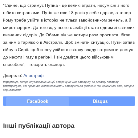
"Єдине, що стримує Путіна - це великі втрати, несумісні з його
нібито виграшами. Путін же вже 18 років у себе царює, а тепер
йому треба увійти в історію не тільки завойовником земель, а й
миротворцем. До того ж, у нього є амбіції стати одним зі світових
визнаних лідерів. До Обами він же чотири рази просився, бігав
за ним з тарілкою в Австралії. Щоб змінити ситуацію, Путін затіяв
війну в Сирії: щоб знову увійти в світову владу і отримати доступ
до нафти і газу в регіоні. І він домігся цього військовим
способом", - говорить експерт.
Джерело:
Апостроф
Інформація, котра опублікована на цій сторінці не має стосунку до редакції порталу
patrioty.org.ua, всі права та відповідальність стосуються фізичних та юридичних осіб, котрі її
оприлюднили.
FaceBook
Disqus
Інші публікації автора