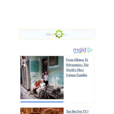
From Albinos To
Polygamists: The
World's Most
Unique Families
Too Hot For TV?