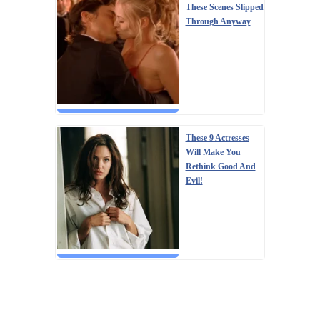
These Scenes Slipped
Through Anyway
These 9 Actresses
Will Make You
Rethink Good And
Evil!