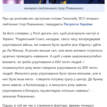
генерал-лейтенант Ігор Романенко
Про це розповів екс-заступник голови Генштабу ЗСУ генерал-
лейтенант Ігор Романенко, передають
Патріоти України
.
За його словами, у Росії досить сил, щоб розгорнути наступ в
Україні. "Радянський Союз, нагадаю, свого часу зосереджував
угруповання військ, які повинні були пройти всю Європу і дійти
до Ла-Маншу. В росіян менше сил, але вони активно готуються,
щорічно проводять навчання. А щоб з нами широкомасштабно
воювати, їм треба угруповання в 240 тисяч людей. І
позаминулого року вони створили угруповання на 250 тисяч
людей. Минулого року угруповання було трохи меншим, але в
них була інша мета - створити потужну групу у центрі. До Криму
вони завели, в Калінінграді є, а минулого року завели
угруповання в Білорусь під виглядом спільних навчань", -
зазначає Романенко.
Однак, в той же час є стримуючі фактори, вважає генерал.