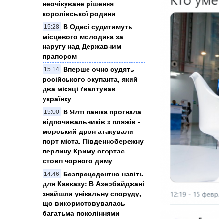
неочікуване рішення
королівської родини
В Одесі судитимуть
15:28
місцевого молодика за
наругу над Державним
прапором
Вперше очно судять
15:14
російського окупанта, який
два місяці ґвалтував
українку
​В Ялті паніка прогнала
15:00
відпочивальників з пляжів -
морський дрон атакували
порт міста. Південнобережну
перлину Криму огортає
стовп чорного диму
Безпрецедентно навіть
14:46
для Кавказу: В Азербайджані
знайшли унікальну споруду,
що використовувалась
багатьма поколіннями