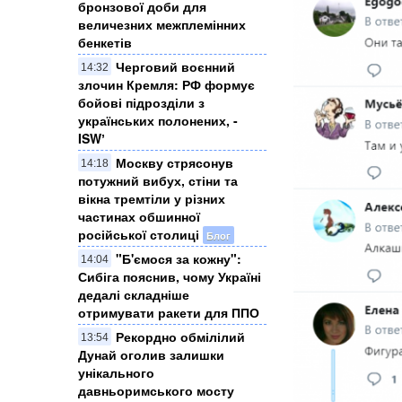
бронзової доби для
величезних межплемінних
бенкетів
Черговий воєнний
14:32
злочин Кремля: ​РФ формує
бойові підрозділи з
українських полонених, -
ISWʼ
Москву стрясонув
14:18
потужний вибух, стіни та
вікна тремтіли у різних
частинах обшинної
російської столиці
Блог
"Б'ємося за кожну":
14:04
Сибіга пояснив, чому Україні
дедалі складніше
отримувати ракети для ППО
Рекордно обмілілий
13:54
Дунай оголив залишки
унікального
давньоримського мосту