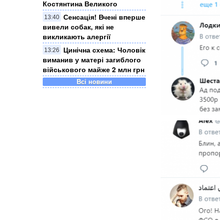
Костянтина Великого
Сенсація! Вчені вперше
13:40
вивели собак, які не
викликають алергії
Цинічна схема: Чоловік
13:26
виманив у матері загиблого
військового майже 2 млн грн
Всі новини