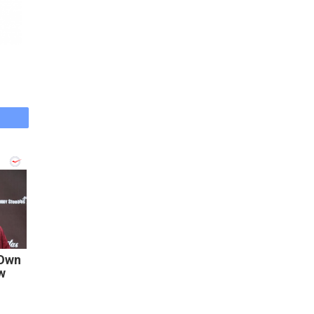
 Own
w