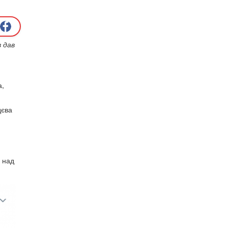
в дав
а,
дєва
и над