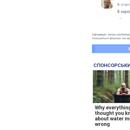
Інформація, котра опублікован
стосуються фізичних та юрид
СПОНСОРСЬКИ
Why everythin
thought you k
about water m
wrong