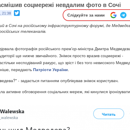
смішив соцмережі невдалим фото в Сочі
Twitter
, 21:38
Слідкуйте за нами
ий в Сочі на російському інфраструктурному форумі, де Медведє
російських телеканалів.
ідірвала фотографія російського прем'єр-міністра Дмитра Медведєв
аудиторії ще нижче звичайного. Знімок просто вразив соцмережі -
стільки несподіваний ракурс, що зріст і без того невисокого Медве
ніше, передають
Патріоти України
.
едева?" - задається питанням опублікував знімок користувач.
ла активне обговорення соціальних мереж, які кинулися іронізуват