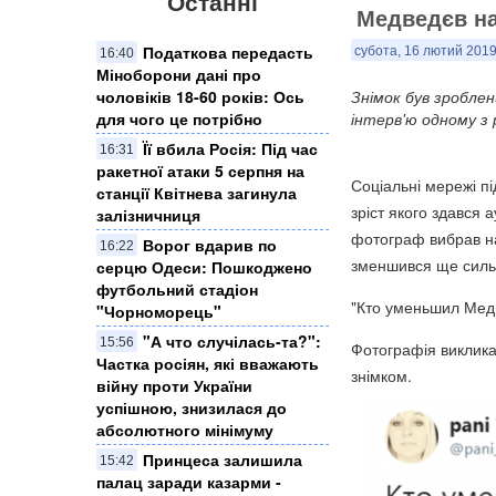
Останні
Медведєв на
Податкова передасть
субота, 16 лютий 2019
16:40
Міноборони дані про
чоловіків 18-60 років: Ось
Знімок був зроблен
для чого це потрібно
інтерв'ю одному з 
Її вбила Росія: Під час
16:31
ракетної атаки 5 серпня на
Соціальні мережі п
станції Квітнева загинула
зріст якого здався 
залізничниця
фотограф вибрав на
Ворог вдарив по
16:22
зменшився ще силь
серцю Одеси: Пошкоджено
футбольний стадіон
"Кто уменьшил Медв
"Чорноморець"
"А что случілась-та?":
15:56
Фотографія виклика
Частка росіян, які вважають
знімком.
війну проти України
успішною, знизилася до
абсолютного мінімуму
Принцеса залишила
15:42
палац заради казарми -