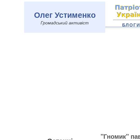
Олег Устименко
Громадський активіст
БЛОГ
"Гномик" па