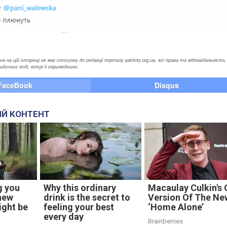
а на цій сторінці не має стосунку до редакції порталу patrioty.org.ua, всі права та відповідальність
ичних осіб, котрі її оприлюднили.
FaceBook
Disqus
Й КОНТЕНТ
g you
Why this ordinary
Macaulay Culkin's
new
drink is the secret to
Version Of The Ne
ight be
feeling your best
‘Home Alone’
every day
Brainberries