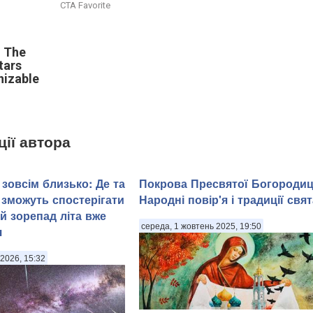
CTA Favorite
, The
tars
nizable
ції автора
зовсім близько: Де та
Покрова Пресвятої Богородиц
 зможуть спостерігати
Народні повір'я і традиції свят
й зорепад літа вже
середа, 1 жовтень 2025, 19:50
я
2026, 15:32