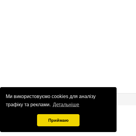
Ми використовуємо cookies для аналізу
© Патріоти України 2026
Правова інформація
трафіку та реклами.
Детальніше
info
@
patrioty.org.ua
Приймаю