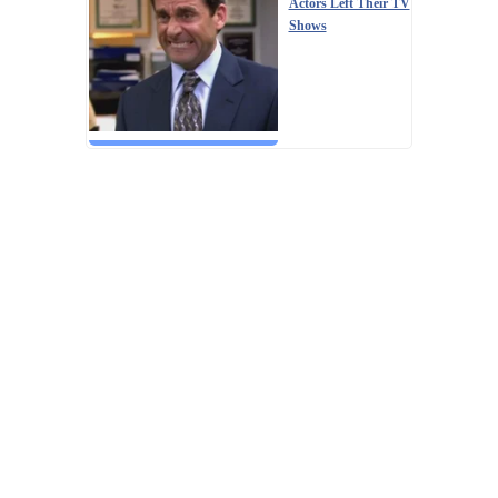
Actors Left Their TV
Shows