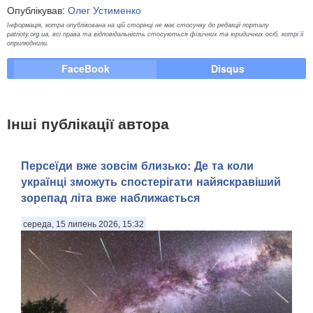
Опублікував:
Олег Устименко
Інформація, котра опублікована на цій сторінці не має стосунку до редакції порталу
patrioty.org.ua, всі права та відповідальність стосуються фізичних та юридичних осіб, котрі її
оприлюднили.
FaceBook
Disqus
Інші публікації автора
Персеїди вже зовсім близько: Де та коли
українці зможуть спостерігати найяскравіший
зорепад літа вже наближається
середа, 15 липень 2026, 15:32