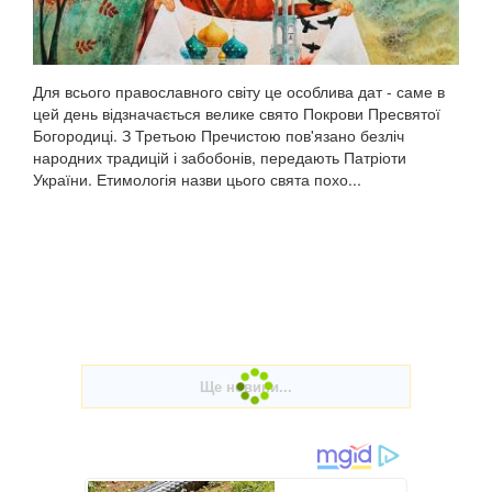
Для всього православного світу це особлива дат - саме в
цей день відзначається велике свято Покрови Пресвятої
Богородиці. З Третьою Пречистою пов'язано безліч
народних традицій і забобонів, передають Патріоти
України. Етимологія назви цього свята похо...