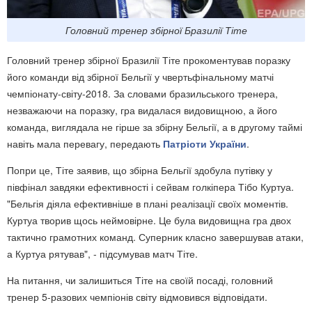
Головний тренер збірної Бразилії Тіте
Головний тренер збірної Бразилії Тіте прокоментував поразку
його команди від збірної Бельгії у чвертьфінальному матчі
чемпіонату-світу-2018. За словами бразильського тренера,
незважаючи на поразку, гра видалася видовищною, а його
команда, виглядала не гірше за збірну Бельгії, а в другому таймі
навіть мала перевагу, передають
Патріоти України
.
Попри це, Тіте заявив, що збірна Бельгії здобула путівку у
півфінал завдяки ефективності і сейвам голкіпера Тібо Куртуа.
"Бельгія діяла ефективніше в плані реалізації своїх моментів.
Куртуа творив щось неймовірне. Це була видовищна гра двох
тактично грамотних команд. Суперник класно завершував атаки,
а Куртуа рятував", - підсумував матч Тіте.
На питання, чи залишиться Тіте на своїй посаді, головний
тренер 5-разових чемпіонів світу відмовився відповідати.