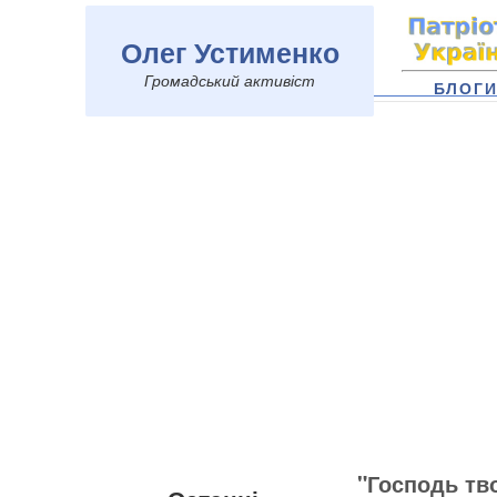
Олег Устименко
Громадський активіст
БЛОГ
"Господь тв