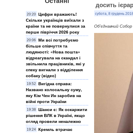
Останні
досить ієрар
Цифри вражають!
субота, 8 грудень 2018
20:20
Скільки українців виїхали з
країни та не повернулися за
Об'єднавчий Собор 
перше півріччя 2026 року
Ми всі потребуємо
20:06
більше співчуття та
людяності: «Нова пошта»
відреагувала на скандал і
звільнила працівників, які у
спеку вигнали з відділення
собаку (відео)
Вигідна справа:
19:52
Названо колосальну суму,
яку Кім Чен Ин заробив на
війні проти України
Шанси є: Як оскаржити
19:38
рішення ВЛК в Україні, якщо
огляд провели неналежно
Кремль втрачає
19:24