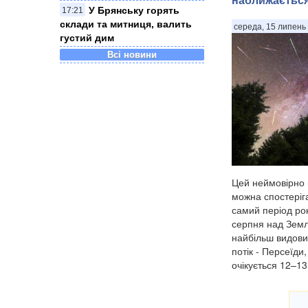
​У Брянську горять
17:21
склади та митниця, валить
середа, 15 липень 
густий дим
Всі новини
Цей неймовірно 
можна спостеріга
самий період рок
серпня над Земл
найбільш видови
потік - Персеїди
очікується 12–13