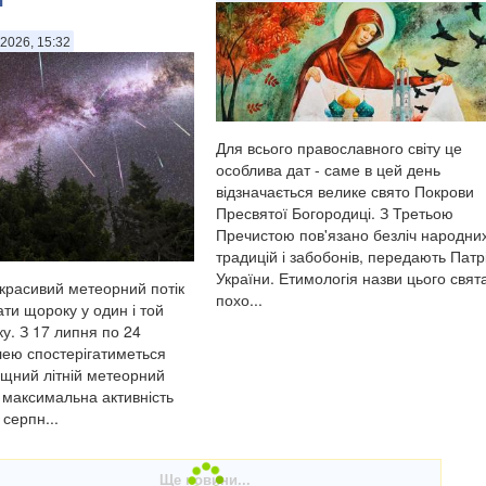
2026, 15:32
Для всього православного світу це
особлива дат - саме в цей день
відзначається велике свято Покрови
Пресвятої Богородиці. З Третьою
Пречистою пов'язано безліч народни
традицій і забобонів, передають Патр
України. Етимологія назви цього свят
красивий метеорний потік
похо...
ти щороку у один і той
у. З 17 липня по 24
ею спостерігатиметься
щний літній метеорний
, максимальна активність
 серпн...