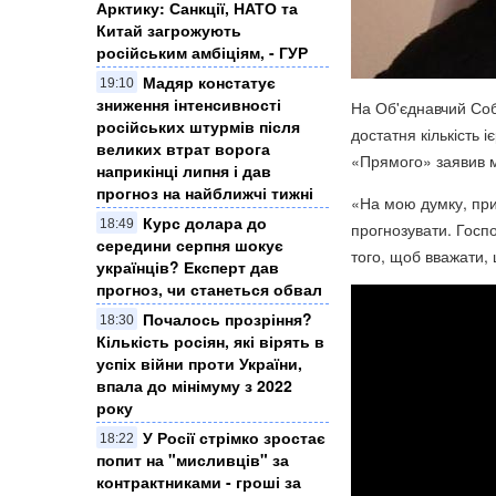
Арктику: Санкції, НАТО та
Китай загрожують
російським амбіціям, - ГУР
Мадяр констатує
19:10
зниження інтенсивності
На Об'єднавчий Соб
російських штурмів після
достатня кількість 
великих втрат ворога
«Прямого» заявив 
наприкінці липня і дав
прогноз на найближчі тижні
«На мою думку, прий
Курс долара до
18:49
прогнозувати. Госпо
середини серпня шокує
того, щоб вважати,
українців? Експерт дав
прогноз, чи станеться обвал
Почалось прозріння?
18:30
Кількість росіян, які вірять в
успіх війни проти України,
впала до мінімуму з 2022
року
У Росії стрімко зростає
18:22
попит на "мисливців" за
контрактниками - гроші за