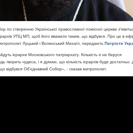
ор по створенню Української православної помісної церкви з'явить
ієрархів УПЦ МП, щоб його вважати таким, що відбувся. Про це в ефі
митрополит Луцький і Волинський Михаїл, передають
Патріоти Укр
дуть ієрархи Московського патріархату. Кількість я не беруся
дь творить чудеса, і я думаю, що кількість ієрархів буде достатньо.
 що відбувся Об'єднавчий Собор», - сказав митрополит.