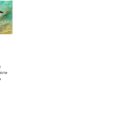
х
іоти
а