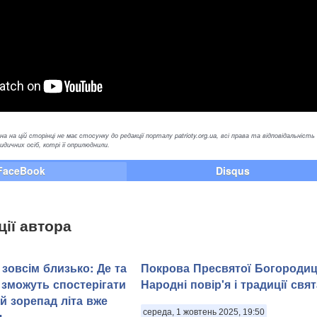
а на цій сторінці не має стосунку до редакції порталу patrioty.org.ua, всі права та відповідальність
ичних осіб, котрі її оприлюднили.
FaceBook
Disqus
ції автора
зовсім близько: Де та
Покрова Пресвятої Богородиц
 зможуть спостерігати
Народні повір'я і традиції свят
й зорепад літа вже
середа, 1 жовтень 2025, 19:50
я