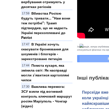
вербування отримують у
десятках регіонів
Вбивства Росією
17:59
будуть тривати... "Нам вони
теж потрібні": Трамп
підтвердив, що не надасть
Україні перехоплювачі до
Patriot
В Україні хочуть
17:47
Інформація, котра опублікован
скасувати бронювання для
стосуються фізичних та юрид
шоуменів і блогерів -
зареєстровано петицію
Помста кухаря, яка
17:44
змінила світ: Як насправді
могли з’явитися картопляні
Інші публіка
чипси
Важлива перемога:
17:30
ЗСУ взяли під вогневий
Персеїди вже 
контроль ключовий маршрут
коли українці
росіян Маріуполь - Чонгар
найяскравіши
(відео)
наближаєтьс