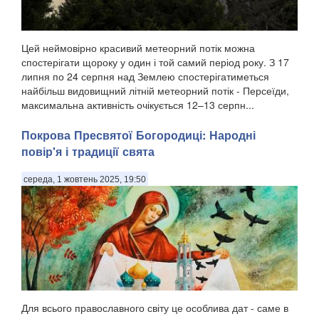
Цей неймовірно красивий метеорний потік можна
спостерігати щороку у один і той самий період року. З 17
липня по 24 серпня над Землею спостерігатиметься
найбільш видовищний літній метеорний потік - Персеїди,
максимальна активність очікується 12–13 серпн...
Покрова Пресвятої Богородиці: Народні
повір'я і традиції свята
середа, 1 жовтень 2025, 19:50
Для всього православного світу це особлива дат - саме в