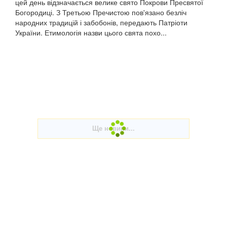
цей день відзначається велике свято Покрови Пресвятої
Богородиці. З Третьою Пречистою пов'язано безліч
народних традицій і забобонів, передають Патріоти
України. Етимологія назви цього свята похо...