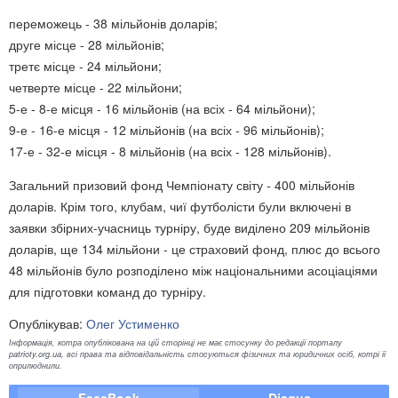
переможець - 38 мільйонів доларів;
друге місце - 28 мільйонів;
третє місце - 24 мільйони;
четверте місце - 22 мільйони;
5-е - 8-е місця - 16 мільйонів (на всіх - 64 мільйони);
9-е - 16-е місця - 12 мільйонів (на всіх - 96 мільйонів);
17-е - 32-е місця - 8 мільйонів (на всіх - 128 мільйонів).
Загальний призовий фонд Чемпіонату світу - 400 мільйонів
доларів. Крім того, клубам, чиї футболісти були включені в
заявки збірних-учасниць турніру, буде виділено 209 мільйонів
доларів, ще 134 мільйони - це страховий фонд, плюс до всього
48 мільйонів було розподілено між національними асоціаціями
для підготовки команд до турніру.
Опублікував:
Олег Устименко
Інформація, котра опублікована на цій сторінці не має стосунку до редакції порталу
patrioty.org.ua, всі права та відповідальність стосуються фізичних та юридичних осіб, котрі її
оприлюднили.