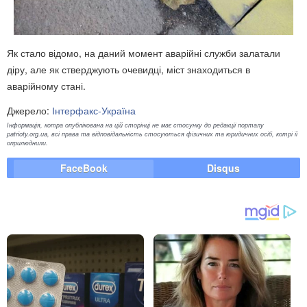
Як стало відомо, на даний момент аварійні служби залатали
діру, але як стверджують очевидці, міст знаходиться в
аварійному стані.
Джерело:
Інтерфакс-Україна
Інформація, котра опублікована на цій сторінці не має стосунку до редакції порталу
patrioty.org.ua, всі права та відповідальність стосуються фізичних та юридичних осіб, котрі її
оприлюднили.
FaceBook
Disqus