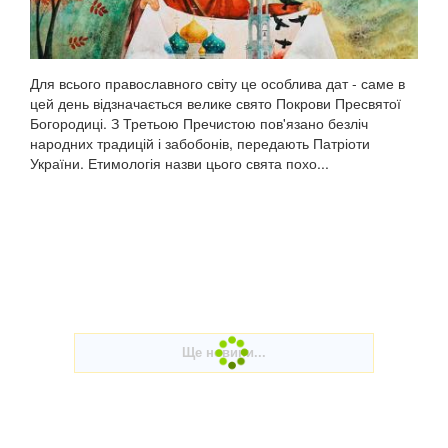
Для всього православного світу це особлива дат - саме в
цей день відзначається велике свято Покрови Пресвятої
Богородиці. З Третьою Пречистою пов'язано безліч
народних традицій і забобонів, передають Патріоти
України. Етимологія назви цього свята похо...