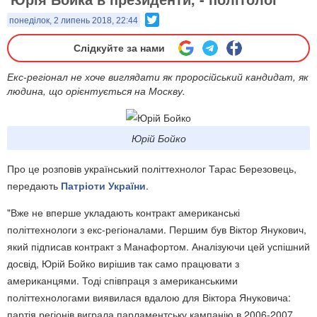
Twitter
понеділок, 2 липень 2018, 22:44
Слідкуйте за нами
Екс-регіонал не хоче виглядати як проросійський кандидат, як
людина, що орієнтується на Москву.
Юрій Бойко
Про це розповів український політтехнолог Тарас Березовець,
передають
Патріоти України
.
"Вже не вперше укладають контракт американські
політтехнологи з екс-регіоналами. Першим був Віктор Янукович,
який підписав контракт з Манафортом. Аналізуючи цей успішний
досвід, Юрій Бойко вирішив так само працювати з
американцями. Тоді співпраця з американськими
політтехнологами виявилася вдалою для Віктора Януковича:
партія регіонів виграла парламентську кампанію в 2006-2007