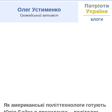
Олег Устименко
Громадський активіст
БЛОГИ
Як американські політтехнологи готують
Юрія Бойка в президенти, - політолог