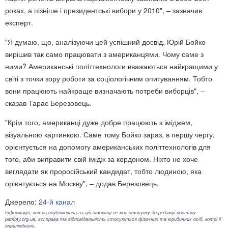
роках, а пізніше і президентські вибори у 2010", – зазначив
експерт.
"Я думаю, що, аналізуючи цей успішний досвід, Юрій Бойко
вирішив так само працювати з американцями. Чому саме з
ними? Американські політтехнологи вважаються найкращими у
світі з точки зору роботи за соціологічним опитуванням. Тобто
вони працюють найкраще визначають потреби виборців", –
сказав Тарас Березовець.
"Крім того, американці дуже добре працюють з іміджем,
візуальною картинкою. Саме тому Бойко зараз, в першу чергу,
орієнтується на допомогу американських політтехнологів для
того, аби виправити свій імідж за кордоном. Ніхто не хоче
виглядати як проросійський кандидат, тобто людиною, яка
орієнтується на Москву", – додав Березовець.
Джерело:
24-й канал
Інформація, котра опублікована на цій сторінці не має стосунку до редакції порталу
patrioty.org.ua, всі права та відповідальність стосуються фізичних та юридичних осіб, котрі її
оприлюднили.