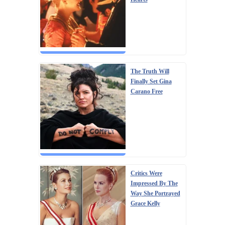
The Truth Will
Finally Set Gina
Carano Free
Critics Were
Impressed By The
Way She Portrayed
Grace Kelly