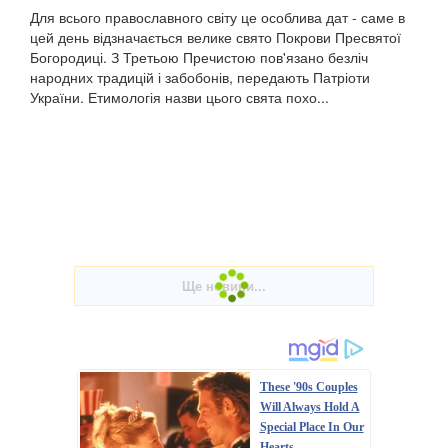
Для всього православного світу це особлива дат - саме в
цей день відзначається велике свято Покрови Пресвятої
Богородиці. З Третьою Пречистою пов'язано безліч
народних традицій і забобонів, передають Патріоти
України. Етимологія назви цього свята похо...
These '90s Couples
Will Always Hold A
Special Place In Our
Hearts