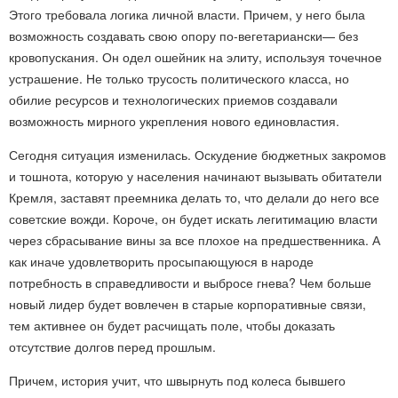
Этого требовала логика личной власти. Причем, у него была
возможность создавать свою опору по-вегетариански— без
кровопускания. Он одел ошейник на элиту, используя точечное
устрашение. Не только трусость политического класса, но
обилие ресурсов и технологических приемов создавали
возможность мирного укрепления нового единовластия.
Сегодня ситуация изменилась. Оскудение бюджетных закромов
и тошнота, которую у населения начинают вызывать обитатели
Кремля, заставят преемника делать то, что делали до него все
советские вожди. Короче, он будет искать легитимацию власти
через сбрасывание вины за все плохое на предшественника. А
как иначе удовлетворить просыпающуюся в народе
потребность в справедливости и выбросе гнева? Чем больше
новый лидер будет вовлечен в старые корпоративные связи,
тем активнее он будет расчищать поле, чтобы доказать
отсутствие долгов перед прошлым.
Причем, история учит, что швырнуть под колеса бывшего