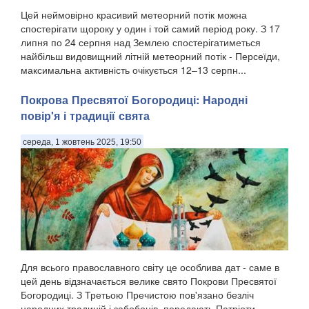
Цей неймовірно красивий метеорний потік можна
спостерігати щороку у один і той самий період року. З 17
липня по 24 серпня над Землею спостерігатиметься
найбільш видовищний літній метеорний потік - Персеїди,
максимальна активність очікується 12–13 серпн...
Покрова Пресвятої Богородиці: Народні
повір'я і традиції свята
середа, 1 жовтень 2025, 19:50
Для всього православного світу це особлива дат - саме в
цей день відзначається велике свято Покрови Пресвятої
Богородиці. З Третьою Пречистою пов'язано безліч
народних традицій і забобонів, передають Патріоти