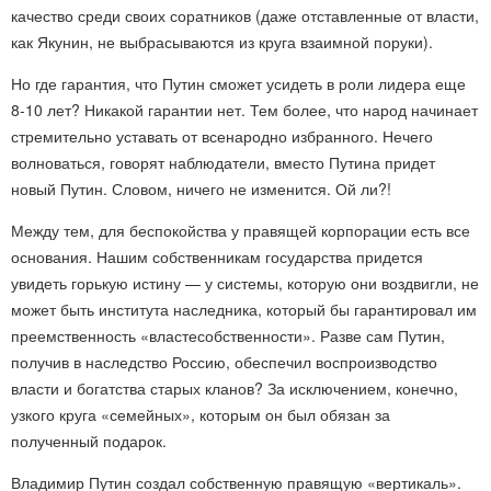
качество среди своих соратников (даже отставленные от власти,
как Якунин, не выбрасываются из круга взаимной поруки).
Но где гарантия, что Путин сможет усидеть в роли лидера еще
8-10 лет? Никакой гарантии нет. Тем более, что народ начинает
стремительно уставать от всенародно избранного. Нечего
волноваться, говорят наблюдатели, вместо Путина придет
новый Путин. Словом, ничего не изменится. Ой ли?!
Между тем, для беспокойства у правящей корпорации есть все
основания. Нашим собственникам государства придется
увидеть горькую истину — у системы, которую они воздвигли, не
может быть института наследника, который бы гарантировал им
преемственность «властесобственности». Разве сам Путин,
получив в наследство Россию, обеспечил воспроизводство
власти и богатства старых кланов? За исключением, конечно,
узкого круга «семейных», которым он был обязан за
полученный подарок.
Владимир Путин создал собственную правящую «вертикаль».