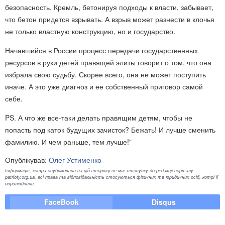
безопасность. Кремль, бетонируя подходы к власти, забывает,
что бетон придется взрывать. А взрыв может разнести в клочья
не только властную конструкцию, но и государство.
Начавшийся в России процесс передачи государственных
ресурсов в руки детей правящей элиты говорит о том, что она
избрала свою судьбу. Скорее всего, она не может поступить
иначе. А это уже диагноз и ее собственный приговор самой
себе.
PS. А что же все-таки делать правящим детям, чтобы не
попасть под каток будущих зачисток? Бежать! И лучше сменить
фамилию. И чем раньше, тем лучше!"
Опублікував:
Олег Устименко
Інформація, котра опублікована на цій сторінці не має стосунку до редакції порталу
patrioty.org.ua, всі права та відповідальність стосуються фізичних та юридичних осіб, котрі її
оприлюднили.
FaceBook
Disqus