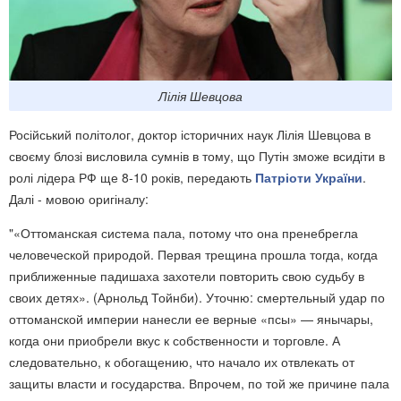
Лілія Шевцова
Російський політолог, доктор історичних наук Лілія Шевцова в
своєму блозі висловила сумнів в тому, що Путін зможе всидіти в
ролі лідера РФ ще 8-10 років, передають
Патріоти України
.
Далі - мовою оригіналу:
"«Оттоманская система пала, потому что она пренебрегла
человеческой природой. Первая трещина прошла тогда, когда
приближенные падишаха захотели повторить свою судьбу в
своих детях». (Арнольд Тойнби). Уточню: смертельный удар по
оттоманской империи нанесли ее верные «псы» — янычары,
когда они приобрели вкус к собственности и торговле. А
следовательно, к обогащению, что начало их отвлекать от
защиты власти и государства. Впрочем, по той же причине пала