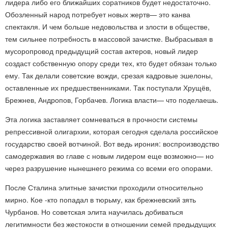
лидера либо его ближайших соратников будет недостаточно.
Обозленный народ потребует новых жертв— это канва
спектакля. И чем больше недовольства и злости в обществе,
тем сильнее потребность в массовой зачистке. Выбрасывая в
мусоропровод предыдущий состав актеров, новый лидер
создаст собственную опору среди тех, кто будет обязан только
ему. Так делали советские вожди, срезая кадровые эшелоны,
оставленные их предшественниками. Так поступали Хрущёв,
Брежнев, Андропов, Горбачев. Логика власти— что поделаешь.
Эта логика заставляет сомневаться в прочности системы
репрессивной олигархии, которая сегодня сделала российское
государство своей вотчиной. Вот ведь ирония: воспроизводство
самодержавия во главе с новым лидером еще возможно— но
через разрушение нынешнего режима со всеми его опорами.
После Сталина элитные зачистки проходили относительно
мирно. Кое -кто попадал в тюрьму, как брежневский зять
Чурбанов. Но советская элита научилась добиваться
легитимности без жестокости в отношении семей предыдущих