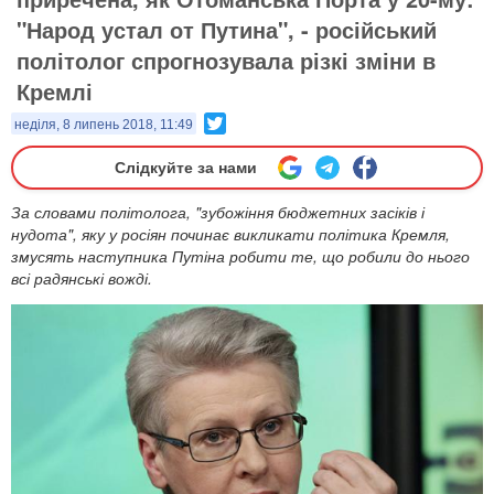
"Народ устал от Путина", - російський
політолог спрогнозувала різкі зміни в
Кремлі
Twitter
неділя, 8 липень 2018, 11:49
Слідкуйте за нами
За словами політолога, "зубожіння бюджетних засіків і
нудота", яку у росіян починає викликати політика Кремля,
змусять наступника Путіна робити те, що робили до нього
всі радянські вожді.