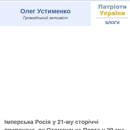
Олег Устименко
Громадський активіст
БЛОГИ
Імперська Росія у 21-му сторіччі
приречена, як Отоманська Порта у 20-му: