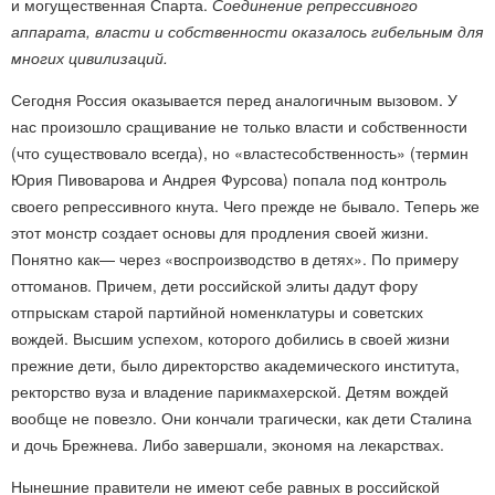
и могущественная Спарта.
Соединение репрессивного
аппарата, власти и собственности оказалось гибельным для
многих цивилизаций.
Сегодня Россия оказывается перед аналогичным вызовом. У
нас произошло сращивание не только власти и собственности
(что существовало всегда), но «властесобственность» (термин
Юрия Пивоварова и Андрея Фурсова) попала под контроль
своего репрессивного кнута. Чего прежде не бывало. Теперь же
этот монстр создает основы для продления своей жизни.
Понятно как— через «воспроизводство в детях». По примеру
оттоманов. Причем, дети российской элиты дадут фору
отпрыскам старой партийной номенклатуры и советских
вождей. Высшим успехом, которого добились в своей жизни
прежние дети, было директорство академического института,
ректорство вуза и владение парикмахерской. Детям вождей
вообще не повезло. Они кончали трагически, как дети Сталина
и дочь Брежнева. Либо завершали, экономя на лекарствах.
Нынешние правители не имеют себе равных в российской