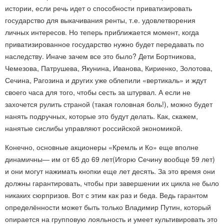
истории, если речь идет о способности приватизировать
государство для выкачивания ренты, т.е. удовлетворения
личных интересов. Но теперь приближается момент, когда
приватизированное государство нужно будет передавать по
наследству. Иначе зачем все это было? Дети Бортникова,
Чемезова, Патрушева, Якунина, Иванова, Кириенко, Золотова,
Сечина, Рагозина и других уже облепили «вертикаль» и ждут
своего часа для того, чтобы сесть за штурвал. А если не
захочется рулить страной (такая головная боль!), можно будет
нанять подручных, которые это будут делать. Как, скажем,
нанятые сислибы управляют российской экономикой.
Конечно, основные акционеры «Кремль и Ко» еще вполне
динамичны— им от 65 до 69 лет(Игорю Сечину вообще 59 лет)
и они могут нажимать кнопки еще лет десять. За это время они
должны гарантировать, чтобы при завершении их цикла не было
никаких сюрпризов. Вот с этим как раз и беда. Ведь гарантом
определённости может быть только Владимир Путин, который
опирается на групповую лояльность и умеет культивировать это