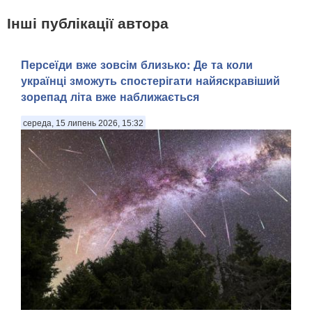
Інші публікації автора
Персеїди вже зовсім близько: Де та коли
українці зможуть спостерігати найяскравіший
зорепад літа вже наближається
середа, 15 липень 2026, 15:32