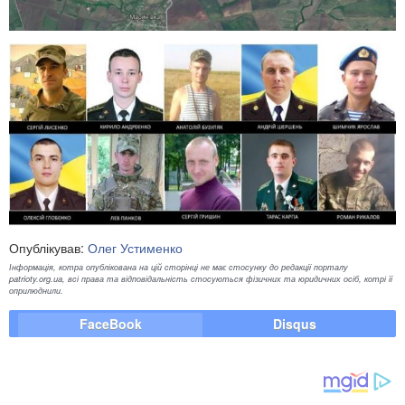
Опублікував:
Олег Устименко
Інформація, котра опублікована на цій сторінці не має стосунку до редакції порталу
patrioty.org.ua, всі права та відповідальність стосуються фізичних та юридичних осіб, котрі її
оприлюднили.
FaceBook
Disqus