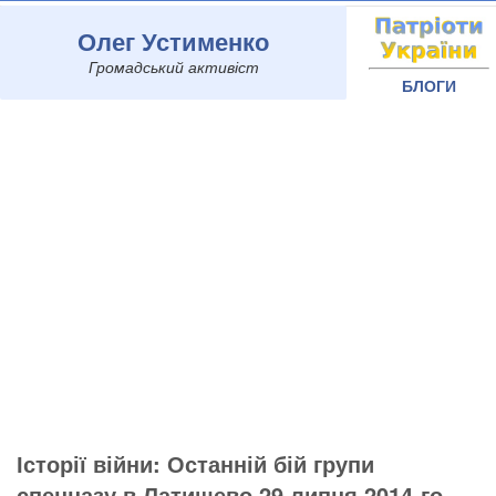
Олег Устименко
Громадський активіст
БЛОГИ
Історії війни: Останній бій групи
спецназу в Латишево 29 липня 2014-го