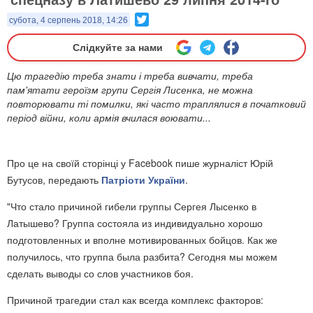
Twitter
субота, 4 серпень 2018, 14:26
Слідкуйте за нами
Цю трагедію треба знати і треба вивчати, треба
пам'ятати героїзм групи Сергія Лисенка, не можна
повторювати ті помилки, які часто траплялися в початковий
період війни, коли армія вчилася воювати...
Про це на своїй сторінці у Facebook пише журналіст Юрій
Бутусов, передають
Патріоти України
.
"Что стало причиной гибели группы Сергея Лысенко в
Латышево? Группа состояла из индивидуально хорошо
подготовленных и вполне мотивированных бойцов. Как же
получилось, что группа была разбита? Сегодня мы можем
сделать выводы со слов участников боя.
Причиной трагедии стал как всегда комплекс факторов: