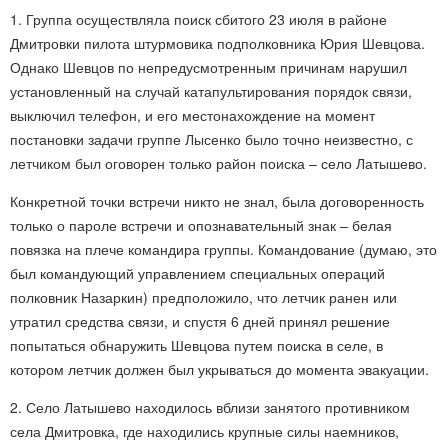
1. Группа осуществляла поиск сбитого 23 июля в районе
Дмитровки пилота штурмовика подполковника Юрия Шевцова.
Однако Шевцов по непредусмотренным причинам нарушил
установленный на случай катапультирования порядок связи,
выключил телефон, и его местонахождение на момент
постановки задачи группе Лысенко было точно неизвестно, с
летчиком был оговорен только район поиска – село Латышево.
Конкретной точки встречи никто не знал, была договоренность
только о пароле встречи и опознавательный знак – белая
повязка на плече командира группы. Командование (думаю, это
был командующий управлением специальных операций
полковник Назаркин) предположило, что летчик ранен или
утратил средства связи, и спустя 6 дней принял решение
попытаться обнаружить Шевцова путем поиска в селе, в
котором летчик должен был укрываться до момента эвакуации.
2. Село Латышево находилось вблизи занятого противником
села Дмитровка, где находились крупные силы наемников,