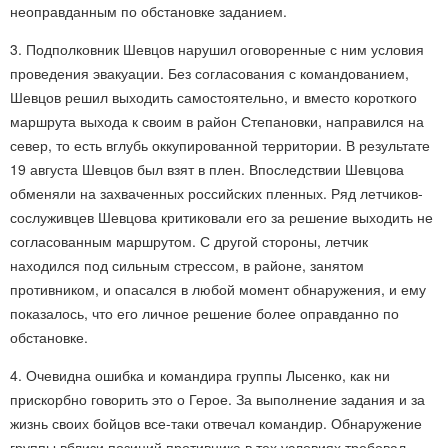
неоправданным по обстановке заданием.
3. Подполковник Шевцов нарушил оговоренные с ним условия
проведения эвакуации. Без согласования с командованием,
Шевцов решил выходить самостоятельно, и вместо короткого
маршрута выхода к своим в район Степановки, направился на
север, то есть вглубь оккупированной территории. В результате
19 августа Шевцов был взят в плен. Впоследствии Шевцова
обменяли на захваченных российских пленных. Ряд летчиков-
сослуживцев Шевцова критиковали его за решение выходить не
согласованным маршрутом. С другой стороны, летчик
находился под сильным стрессом, в районе, занятом
противником, и опасался в любой момент обнаружения, и ему
показалось, что его личное решение более оправданно по
обстановке.
4. Очевидна ошибка и командира группы Лысенко, как ни
прискорбно говорить это о Герое. За выполнение задания и за
жизнь своих бойцов все-таки отвечал командир. Обнаружение
группы вблизи позиций противника в тех условиях требовал