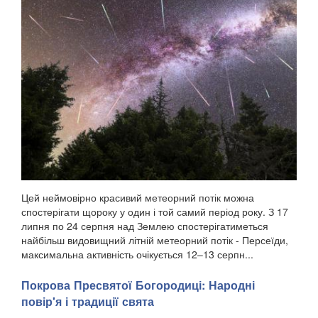
Цей неймовірно красивий метеорний потік можна
спостерігати щороку у один і той самий період року. З 17
липня по 24 серпня над Землею спостерігатиметься
найбільш видовищний літній метеорний потік - Персеїди,
максимальна активність очікується 12–13 серпн...
Покрова Пресвятої Богородиці: Народні
повір'я і традиції свята