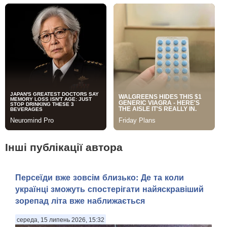
Інші публікації автора
Персеїди вже зовсім близько: Де та коли
українці зможуть спостерігати найяскравіший
зорепад літа вже наближається
середа, 15 липень 2026, 15:32