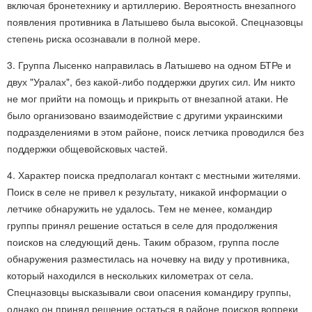
включая бронетехнику и артиллерию. Вероятность внезапного
появления противника в Латышево была высокой. Спецназовцы
степень риска осознавали в полной мере.
3. Группа Лысенко направилась в Латышево на одном БТРе и
двух "Уралах", без какой-либо поддержки других сил. Им никто
не мог прийти на помощь и прикрыть от внезапной атаки. Не
было организовано взаимодействие с другими украинскими
подразделениями в этом районе, поиск летчика проводился без
поддержки общевойсковых частей.
4. Характер поиска предполагал контакт с местными жителями.
Поиск в селе не привел к результату, никакой информации о
летчике обнаружить не удалось. Тем не менее, командир
группы принял решение остаться в селе для продолжения
поисков на следующий день. Таким образом, группа после
обнаружения разместилась на ночевку на виду у противника,
который находился в нескольких километрах от села.
Спецназовцы высказывали свои опасения командиру группы,
однако он принял решение остаться в районе поисков вопреки