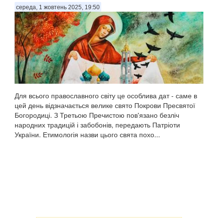
середа, 1 жовтень 2025, 19:50
Для всього православного світу це особлива дат - саме в
цей день відзначається велике свято Покрови Пресвятої
Богородиці. З Третьою Пречистою пов'язано безліч
народних традицій і забобонів, передають Патріоти
України. Етимологія назви цього свята похо...