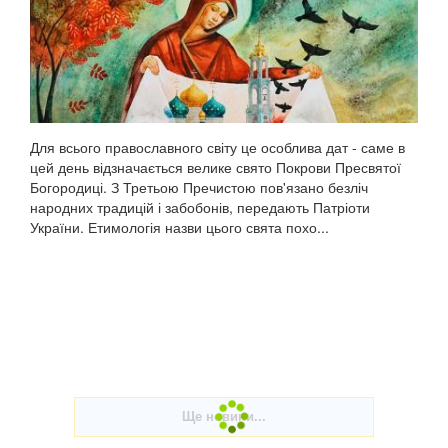
Для всього православного світу це особлива дат - саме в
цей день відзначається велике свято Покрови Пресвятої
Богородиці. З Третьою Пречистою пов'язано безліч
народних традицій і забобонів, передають Патріоти
України. Етимологія назви цього свята похо...