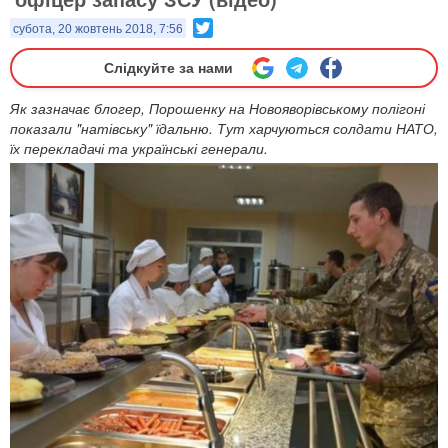
Twitter
субота, 20 жовтень 2018, 7:56
Слідкуйте за нами
Як зазначає блогер, Порошенку на Новояворівському полігоні
показали "натівську" їдальню. Тут харчуються солдати НАТО,
їх перекладачі та українські генерали.