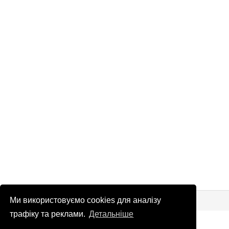
© Патріоти України 2026
Правова інформація
Ми використовуємо cookies для аналізу
трафіку та реклами.
Детальніше
info
@
patrioty.org.ua