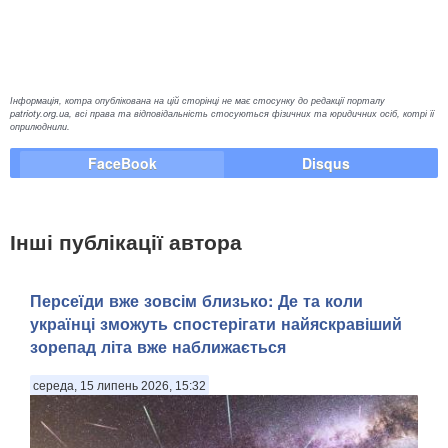
Інформація, котра опублікована на цій сторінці не має стосунку до редакції порталу
patrioty.org.ua, всі права та відповідальність стосуються фізичних та юридичних осіб, котрі її
оприлюднили.
FaceBook
Disqus
Інші публікації автора
Персеїди вже зовсім близько: Де та коли
українці зможуть спостерігати найяскравіший
зорепад літа вже наближається
середа, 15 липень 2026, 15:32