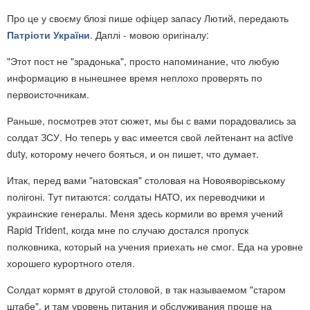
Про це у своєму блозі пише офіцер запасу Лютий, передають
Патріоти України
. Даплі - мовою оригіналу:
"Этот пост не "зрадонька", просто напоминание, что любую
информацию в нынешнее время неплохо проверять по
первоисточникам.
Раньше, посмотрев этот сюжет, мы бы с вами порадовались за
солдат ЗСУ. Но теперь у вас имеется свой лейтенант на active
duty, которому нечего бояться, и он пишет, что думает.
Итак, перед вами "натовская" столовая на Новояворівському
полігоні. Тут питаются: солдаты НАТО, их переводчики и
украинские генералы. Меня здесь кормили во время учений
Rapid Trident, когда мне по случаю достался пропуск
полковника, который на учения приехать не смог. Еда на уровне
хорошего курортного отеля.
Солдат кормят в другой столовой, в так называемом "старом
штабе", и там уровень питания и обслуживания проще на