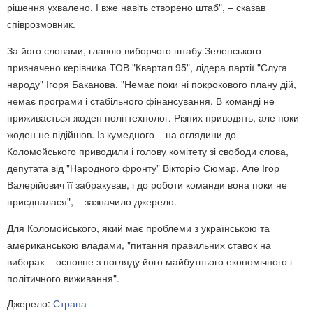
рішення ухвалено. І вже навіть створено штаб", – сказав
співрозмовник.
За його словами, главою виборчого штабу Зеленського
призначено керівника ТОВ "Квартал 95", лідера партії "Слуга
народу" Ігоря Баканова. "Немає поки ні покрокового плану дій,
немає програми і стабільного фінансування. В команді не
приживається жоден політтехнолог. Різних приводять, але поки
жоден не підійшов. Із кумедного – на оглядини до
Коломойського приводили і голову комітету зі свободи слова,
депутата від "Народного фронту" Вікторію Сюмар. Але Ігор
Валерійович її забракував, і до роботи команди вона поки не
приєдналася", – зазначило джерело.
Для Коломойського, який має проблеми з українською та
американською владами, "питання правильних ставок на
виборах – основне з погляду його майбутнього економічного і
політичного виживання".
Джерело:
Страна