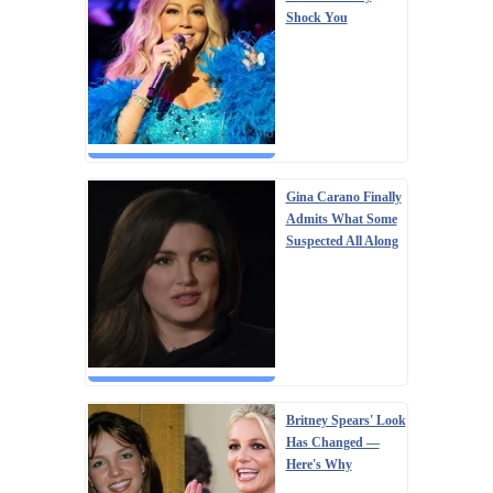
Shock You
Gina Carano Finally
Admits What Some
Suspected All Along
Britney Spears' Look
Has Changed —
Here's Why