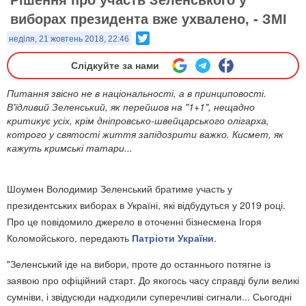
виборах президента вже ухвалено, - ЗМІ
Twitter
неділя, 21 жовтень 2018, 22:46
Слідкуйте за нами
Питання звісно не в національності, а в принциповості.
В'їдливий Зеленський, як перейшов на "1+1", нещадно
критикує усіх, крім дніпровсько-швейцарського олігарха,
котрого у святості життя запідозрити важко. Кисмет, як
кажуть кримські татари...
Шоумен Володимир Зеленський братиме участь у
президентських виборах в Україні, які відбудуться у 2019 році.
Про це повідомило джерело в оточенні бізнесмена Ігоря
Коломойського, передають
Патріоти України
.
"Зеленський іде на вибори, проте до останнього потягне із
заявою про офіційний старт. До якогось часу справді були великі
сумніви, і звідусюди надходили суперечливі сигнали... Сьогодні