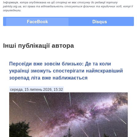
Інформація, котра опублікована на цій сторінці не має стосунку до редакції порталу
patrioty.org.ua, всі права та відповідальність стосуються фізичних та юридичних осіб, котрі її
оприлюднили.
FaceBook
Disqus
Інші публікації автора
Персеїди вже зовсім близько: Де та коли
українці зможуть спостерігати найяскравіший
зорепад літа вже наближається
середа, 15 липень 2026, 15:32