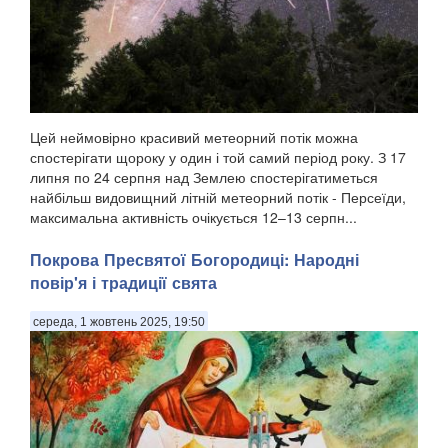
Цей неймовірно красивий метеорний потік можна
спостерігати щороку у один і той самий період року. З 17
липня по 24 серпня над Землею спостерігатиметься
найбільш видовищний літній метеорний потік - Персеїди,
максимальна активність очікується 12–13 серпн...
Покрова Пресвятої Богородиці: Народні
повір'я і традиції свята
середа, 1 жовтень 2025, 19:50