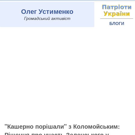
Олег Устименко
Громадський активіст
БЛОГИ
"Кашерно порішали" з Коломойським:
Рішення про участь Зеленського у