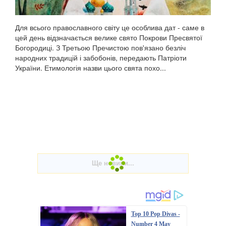
Для всього православного світу це особлива дат - саме в
цей день відзначається велике свято Покрови Пресвятої
Богородиці. З Третьою Пречистою пов'язано безліч
народних традицій і забобонів, передають Патріоти
України. Етимологія назви цього свята похо...
Top 10 Pop Divas -
Number 4 May