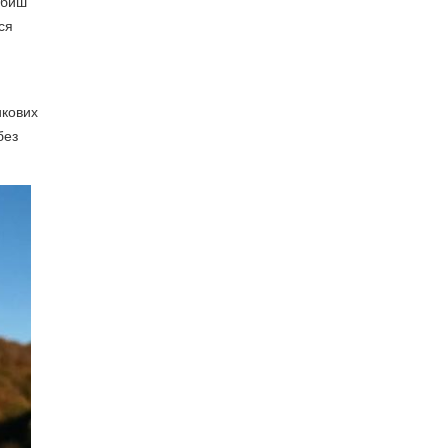
юбиш
ся
икових
без