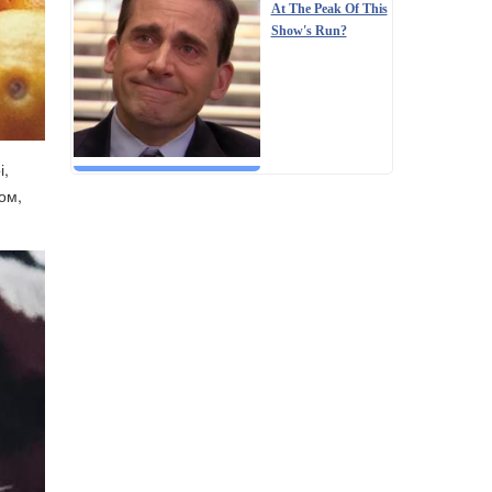
At The Peak Of This
Show's Run?
і,
ом,