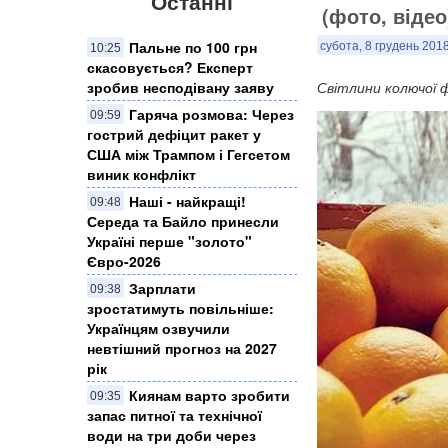
Останні
(фото, відео
Пальне по 100 грн
субота, 8 грудень 2018
10:25
скасовується? Експерт
зробив несподівану заяву
Світлини колючої 
Гаряча розмова: Через
09:59
гострий дефіцит ракет у
США між Трампом і Гегсетом
виник конфлікт
Наші - найкращі!
09:48
Середа та Байло принесли
Україні перше "золото"
Євро-2026
Зарплати
09:38
зростатимуть повільніше:
Українцям озвучили
невтішний прогноз на 2027
рік
Киянам варто зробити
09:35
запас питної та технічної
води на три доби через