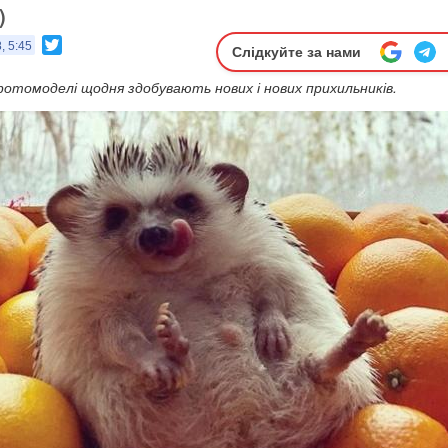
)
Twitter
, 5:45
Слідкуйте за нами
фотомоделі щодня здобувають нових і нових прихильників.