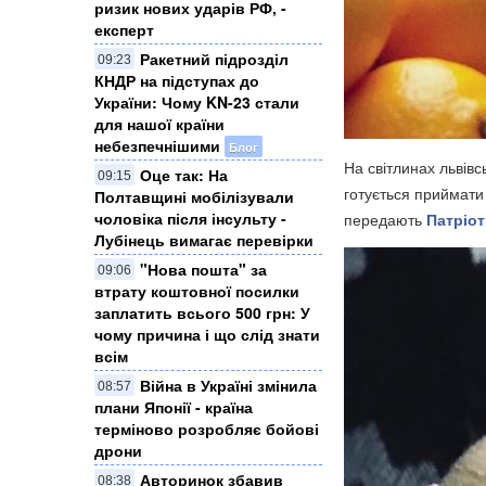
ризик нових ударів РФ, -
експерт
Ракетний підрозділ
09:23
КНДР на підступах до
України: Чому KN-23 стали
для нашої країни
небезпечнішими
Блог
На світлинах львівсь
Оце так: На
09:15
готується приймати
Полтавщині мобілізували
чоловіка після інсульту -
передають
Патріот
Лубінець вимагає перевірки
"Нова пошта" за
09:06
втрату коштовної посилки
заплатить всього 500 грн: У
чому причина і що слід знати
всім
Війна в Україні змінила
08:57
плани Японії - країна
терміново розробляє бойові
дрони
Авторинок збавив
08:38