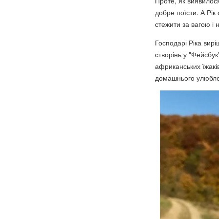
Проте, як виявилос
добре поїсти. А Рік
стежити за вагою і н
Господарі Ріка вирі
створінь у "Фейсбу
африканських їжакі
домашнього улюбл