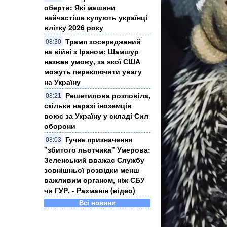
оберти: Які машини
найчастіше купують українці
влітку 2026 року
Трамп зосереджений
08:30
на війні з Іраном: Шамшур
назвав умову, за якої США
можуть переключити увагу
на Україну
Решетилова розповіла,
08:21
скільки наразі іноземців
воює за Україну у складі Сил
оборони
Гучне призначення
08:03
"збитого льотчика" Умерова:
Зеленський вважає Службу
зовнішньої розвідки менш
важливим органом, ніж СБУ
чи ГУР, - Рахманін (відео)
Всі новини