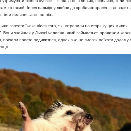
я утримувати любов публіки – справа не з легких, особливо, коли л
 саме з таких! Через надмірну любов до хробачків красеню доводить
е їсти смачненького на ніч...
шили завести їжака після того, як натрапили на сторінку цих милих
к". Вони знайшли у Львові чоловіка, який займається продажем карл
в, поїхали просто подивитися, однак вже не змогли поїхати додому 
енця.