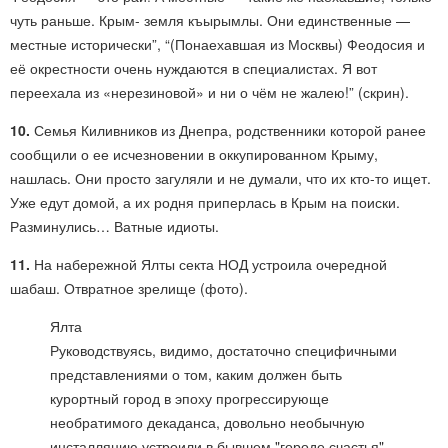
чуть раньше. Крым- земля къырымлы. Они единственные —
местные исторически”, “(Понаехавшая из Москвы) Феодосия и
её окрестности очень нуждаются в специалистах. Я вот
переехала из «нерезиновой» и ни о чём не жалею!” (скрин).
10.
Семья Киливников из Днепра, родственники которой ранее
сообщили о ее исчезновении в оккупированном Крыму,
нашлась. Они просто загуляли и не думали, что их кто-то ищет.
Уже едут домой, а их родня приперлась в Крым на поиски.
Разминулись… Ватные идиоты.
11.
На набережной Ялты секта НОД устроила очередной
шабаш. Отвратное зрелище (фото).
Ялта
Руководствуясь, видимо, достаточно специфичными
представлениями о том, каким должен быть
курортный город в эпоху прогрессирующе
необратимого декаданса, довольно необычную
инсталляцию устроили в бывшем "городе счастья"