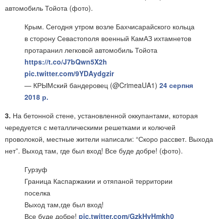
автомобиль Тойота (фото).
Крым. Сегодня утром возле Бахчисарайского кольца
в сторону Севастополя военный КамАЗ ихтамнетов
протаранил легковой автомобиль Тойота
https://t.co/J7bQwn5X2h
pic.twitter.com/9YDAydgzir
— КРЫМский бандеровец (@CrimeaUA1)
24 серпня
2018 р.
3.
На бетонной стене, установленной оккупантами, которая
чередуется с металлическими решетками и колючей
проволокой, местные жители написали: “Скоро рассвет. Выхода
нет”. Выход там, где был вход! Все буде добре! (фото).
Гурзуф
Граница Каспаржакии и отяпаной территории
поселка
Выход там,где был вход!
Все буде добре!
pic.twitter.com/GzkHvHmkh0