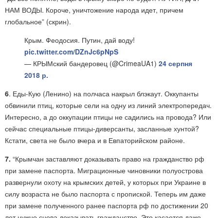
НАМ ВОДЫ. Короче, уничтожение народа идет, причем
глобальное” (скрин).
Крым. Феодосия. Путин, дай воду!
pic.twitter.com/DZnJc6pNpS
— КРЫМский бандеровец (@CrimeaUA1)
24 серпня
2018 р.
6
. Еды-Кую (Ленино) на полчаса накрыл блэкаут. Оккупанты
обвинили птиц, которые сели на одну из линий электропередач.
Интересно, а до оккупации птицы не садились на провода? Или
сейчас специальные птицы-диверсанты, засланные хунтой?
Кстати, света не было вчера и в Евпаторийском районе.
7.
“Крымчан заставляют доказывать право на гражданство рф
при замене паспорта. Миграционные чиновники полуострова
развернули охоту на крымских детей, у которых при Украине в
силу возраста не было паспорта с пропиской. Теперь им даже
при замене полученного ранее паспорта рф по достижении 20
лет нужно снова доказывать гражданство. Это касается даже