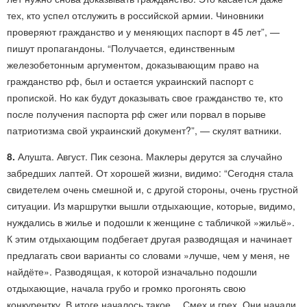
тех, кто успел отслужить в российской армии. Чиновники
проверяют гражданство и у меняющих паспорт в 45 лет”, —
пишут пропагандоны. “Получается, единственным
железобетонным аргументом, доказывающим право на
гражданство рф, был и остается украинский паспорт с
пропиской. Но как будут доказывать свое гражданство те, кто
после получения паспорта рф сжег или порвал в порыве
патриотизма свой украинский документ?”, — скулят ватники.
8.
Алушта. Август. Пик сезона. Маклеры дерутся за случайно
забредших лаптей. От хорошей жизни, видимо: “Сегодня стала
свидетелем очень смешной и, с другой стороны, очень грустной
ситуации. Из маршрутки вышли отдыхающие, которые, видимо,
нуждались в жилье и подошли к женщине с табличкой »жильё».
К этим отдыхающим подбегает другая разводящая и начинает
предлагать свои варианты со словами »лучше, чем у меня, не
найдёте». Разводящая, к которой изначально подошли
отдыхающие, начала грубо и громко прогонять свою
конкурентку. В итоге началось такое… Смех и грех. Они начали