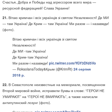
Счастья, Добра и Победы над агрессором всего мира —
ресурсной федерацией! Слава Украине!
21.
Вітаю кримчан і всіх українців зі святом Незалежності! Де МИ
— там Україна! Де Крим — там Україна! Ми разом — і назавжди!
(фото).
Вітаю кримчан і всіх українців зі святом
Незалежності!
Де МИ -там Україна!
Де Крим-там Україна!
Ми разом-і назавжди!
pic.twitter.com/YGY3Dfd5Vo
— RoksolanaToday&Крым (@KrimRt)
24 серпня
2018 р.
22.
В Севастополе неизвестные на мемориале, посвященном
Второй мировой войне, исправили буквы в слове: “ГЕРОИ НЕ
УМИРАЮТ” на “ГЕРОЇ НЕ ВМИРАЮТЬ”, а также написали
антипутинский лозунг (фото).