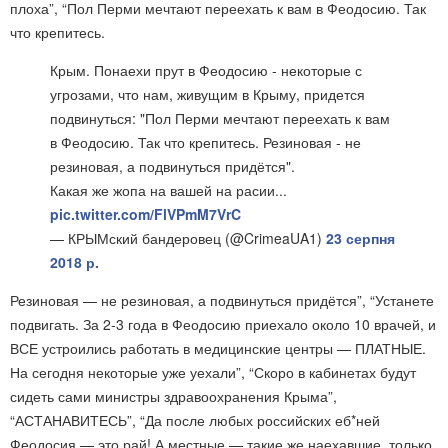
плоха”, “Пол Перми мечтают переехать к вам в Феодосию. Так
что крепитесь.
Крым. Понаехи прут в Феодосию - некоторые с
угрозами, что нам, живущим в Крыму, придется
подвинуться: "Пол Перми мечтают переехать к вам
в Феодосию. Так что крепитесь. Резиновая - не
резиновая, а подвинуться придётся".
Какая же жопа на вашей на расии...
pic.twitter.com/FlVPmM7VrC
— КРЫМский бандеровец (@CrimeaUA1)
23 серпня
2018 р.
Резиновая — не резиновая, а подвинуться придётся”, “Устанете
подвигать. За 2-3 года в Феодосию приехало около 10 врачей, и
ВСЕ устроились работать в медицинские центры — ПЛАТНЫЕ.
На сегодня некоторые уже уехали”, “Скоро в кабинетах будут
сидеть сами министры здравоохранения Крыма”,
“АСТАНАВИТЕСЬ”, “Да после любых российских еб*ней
Феодосия — это рай! А местные — такие же наехавшие, только