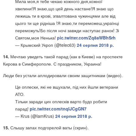
Мила моя,я тебе чекаю кожного дня,кожної
хвилини!Я знаю,що цей день настане!Я знаю що
лежишь ти в крові, згвалтована чужинцями але від
цього ти ще рідніша !Я знаю,ти переможеш,українці
переможуть!Бо після ночі завжди наступає ранок! Зі
Святом,моя Ненька!
pic.twitter.com/Zq8aWBhSrh
— Крымский Укроп (@telec63)
24 серпня 2018 р.
14.
Мечтаю увидеть такой парад (как в Киеве) на проспекте
Кирова в Симферополе. С праздником, Украина!
Люди без устали аплодировали своим защитникам (видео).
Це оплески, які не вщухали, під них йшли ветерани
АТО.
Тільки заради цих оплесків варто будо робити
парад!
pic.twitter.com/tnqIJCgGN7
— Krus (@IamKrus)
24 серпня 2018 р.
15.
Слышу запах подгорелой ваты (скрин).