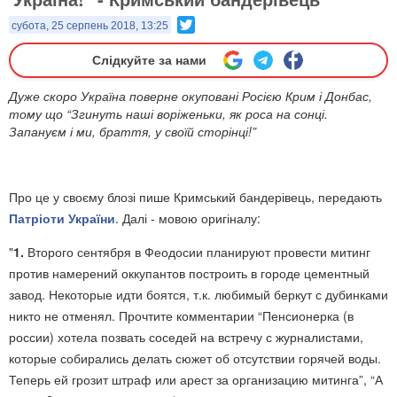
Twitter
субота, 25 серпень 2018, 13:25
Слідкуйте за нами
Дуже скоро Україна поверне окуповані Росією Крим і Донбас,
тому що “Згинуть наші воріженьки, як роса на сонці.
Запануєм і ми, браття, у своїй сторінці!”
Про це у своєму блозі пише Кримський бандерівець, передають
Патріоти України
. Далі - мовою оригіналу:
"
1.
Второго сентября в Феодосии планируют провести митинг
против намерений оккупантов построить в городе цементный
завод. Некоторые идти боятся, т.к. любимый беркут с дубинками
никто не отменял. Прочтите комментарии “Пенсионерка (в
россии) хотела позвать соседей на встречу с журналистами,
которые собирались делать сюжет об отсутствии горячей воды.
Теперь ей грозит штраф или арест за организацию митинга”, “А