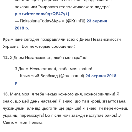
поклонники "мирового геополитического лидера".
pic.twitter.com/9qzQP47y1j
— RoksolanaToday&Крым (@KrimRt)
23 серпня
2018 р.
Крымчане сегодня поздравляли всех с Днем Независимости
Украины. Вот некоторые сообщения:
12.
З Днем Незалежності, люба моя країно!
З Днем Незалежності, люба моя країно!
— Крымский Верблюд (@hu_camel)
24 серпня 2018
р.
13.
Мила моя, я тебе чекаю кожного дня, кожної хвилини! Я
знаю, що цей день настане! Я знаю, що ти в крові, згвалтована
чужинцями, але від цього ти ще рідніша! Я знаю, ти переможеш,
українці переможуть! Бо після ночі завжди наступає ранок! Зі
Святом, моя Ненька!