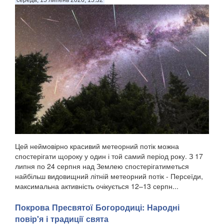
Цей неймовірно красивий метеорний потік можна
спостерігати щороку у один і той самий період року. З 17
липня по 24 серпня над Землею спостерігатиметься
найбільш видовищний літній метеорний потік - Персеїди,
максимальна активність очікується 12–13 серпн...
Покрова Пресвятої Богородиці: Народні
повір'я і традиції свята