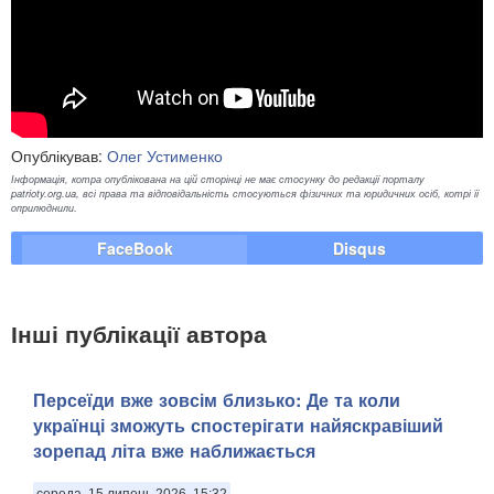
Опублікував:
Олег Устименко
Інформація, котра опублікована на цій сторінці не має стосунку до редакції порталу
patrioty.org.ua, всі права та відповідальність стосуються фізичних та юридичних осіб, котрі її
оприлюднили.
FaceBook
Disqus
Інші публікації автора
Персеїди вже зовсім близько: Де та коли
українці зможуть спостерігати найяскравіший
зорепад літа вже наближається
середа, 15 липень 2026, 15:32