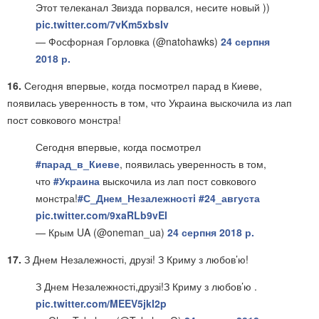
Этот телеканал Звизда порвался, несите новый ))
pic.twitter.com/7vKm5xbsIv
— Фосфорная Горловка (@natohawks)
24 серпня
2018 р.
16.
Сегодня впервые, когда посмотрел парад в Киеве,
появилась уверенность в том, что Украина выскочила из лап
пост совкового монстра!
Сегодня впервые, когда посмотрел
#парад_в_Киеве
, появилась уверенность в том,
что
#Украина
выскочила из лап пост совкового
монстра!
#С_Днем_Незалежностi
#24_августа
pic.twitter.com/9xaRLb9vEI
— Крым UA (@oneman_ua)
24 серпня 2018 р.
17.
З Днем Незалежності, друзі! З Криму з любов’ю!
З Днем Незалежності,друзі!З Криму з любов’ю .
pic.twitter.com/MEEV5jkI2p