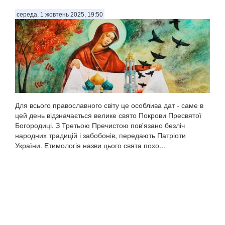
середа, 1 жовтень 2025, 19:50
Для всього православного світу це особлива дат - саме в
цей день відзначається велике свято Покрови Пресвятої
Богородиці. З Третьою Пречистою пов'язано безліч
народних традицій і забобонів, передають Патріоти
України. Етимологія назви цього свята похо...