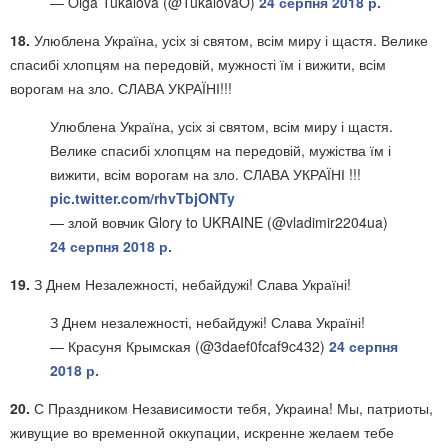
— Olga Tukalova (@TukalovaO)
24 серпня 2018 р.
18.
Улюблена Україна, усіх зі святом, всім миру і щастя. Велике
спасибі хлопцям на передовій, мужності їм і вижити, всім
ворогам на зло. СЛАВА УКРАЇНІ!!!
Улюблена Україна, усіх зі святом, всім миру і щастя.
Велике спасибі хлопцям на передовій, мужіства їм і
вижити, всім ворогам на зло. СЛАВА УКРАЇНІ !!!
pic.twitter.com/rhvTbjONTy
— злой вовчик Glory to UKRAINE (@vladimir2204ua)
24 серпня 2018 р.
19.
З Днем Незалежності, небайдужі! Слава Україні!
З Днем незалежності, небайдужі! Слава Україні!
— Красуня Крымская (@3daef0fcaf9c432)
24 серпня
2018 р.
20.
С Праздником Независимости тебя, Украина! Мы, патриоты,
живущие во временной оккупации, искренне желаем тебе