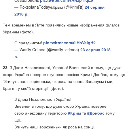
Севастополь
pic.twitter.com/tARzpTIqE6
— RoksolanaToday&Крым (@KrimRt)
24 серпня
2018 р.
Тем временем в Ялте появились новые изображения флагов
Украины (фото).
С праздником!
pic.twitter.com/0IHbVaigH2
— Wasily Crimea (@wasily_crimea)
23 серпня 2018
р.
23.
З Днем Незалежності, Україно! Впевнений в тому, що дуже
скоро Україна поверне окуповані росією Крим і Донбас, тому що
“Згинуть наші воріженьки, як роса на сонці. Запануєм і ми,
браття, у своїй сторінці!” (фото).
З Днем Незалежності Україно!
Впевнен в тому, що дуже скоро Україна поверне
свою анексовану територію
#Крим
та
#Донбас
тому
що...
Згинуть наші вороженьки як роса на сонці.