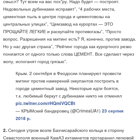
смысл? Тут всем на вас пох*ру. Надо будет — построят.
Недовольных дубинками исправят”, “4 рабочих места,
цементная пыль в центре города и цементовозы на
центральных улицах”, “Цемзавод на курортах — ЭТО
ПРОЩАЙТЕ ЛЕГКИЕ и раскупайте противогазы”, “Просто
вопрос. Разрешения на митинг есть? Я, конечно, против завода.
Но у нас другая страна”, “Рейтинг города как курортного резко
понизится от одного только слова ЦЕМЕНТ. Все сделают через
жопу, испоганят город грязью”.
Крым. 2 сентября в Феодосии планируют провести
митинг против намерений оккупантов построить в
городе цементный завод. Некоторые идти боятся,
т.к. любимый беркут с дубинками никто не отменял
pic.twitter.com/rHQmiVQCBt
— КРЫМский бандеровец (@CrimeaUA1)
23 серпня
2018 р.
2.
Сегодня утром возле Бахчисарайского кольца в сторону
Севастополя военный КамАЗ ихтамнетов протаранил легковой