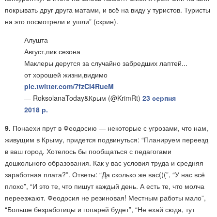
покрывать друг друга матами, и всё на виду у туристов. Туристы
на это посмотрели и ушли” (скрин).
Алушта
Август,пик сезона
Маклеры дерутся за случайно забредших лаптей...
от хорошей жизни,видимо
pic.twitter.com/7fzCI4RueM
— RoksolanaToday&Крым (@KrimRt)
23 серпня
2018 р.
9.
Понаехи прут в Феодосию — некоторые с угрозами, что нам,
живущим в Крыму, придется подвинуться: “Планируем переезд
в ваш город. Хотелось бы пообщаться с педагогами
дошкольного образования. Как у вас условия труда и средняя
заработная плата?”. Ответы: “Да сколько же вас(((”, “У нас всё
плохо”, “И это те, что пишут каждый день. А есть те, что молча
переезжают. Феодосия не резиновая! Местным работы мало”,
“Больше безработицы и гопарей будет”, “Не ехай сюда, тут