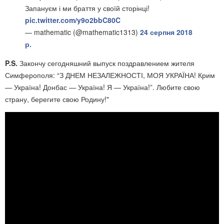
Запануєм і ми браття у своїй сторінці!
pic.twitter.com/y9o2bbC80C
— mathematic (@mathematic1313)
24 серпня 2018
р.
P.S.
Закончу сегодняшний выпуск поздравлением жителя
Симферополя: “З ДНЕМ НЕЗАЛЕЖНОСТІ, МОЯ УКРАЇНА! Крим
— Україна! Донбас — Україна! Я — Україна!”. Любите свою
страну, берегите свою Родину!"