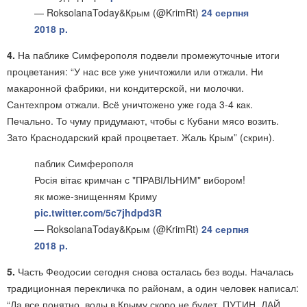
— RoksolanaToday&Крым (@KrimRt)
24 серпня
2018 р.
4.
На паблике Симферополя подвели промежуточные итоги
процветания: “У нас все уже уничтожили или отжали. Ни
макаронной фабрики, ни кондитерской, ни молочки.
Сантехпром отжали. Всё уничтожено уже года 3-4 как.
Печально. То чуму придумают, чтобы с Кубани мясо возить.
Зато Краснодарский край процветает. Жаль Крым” (скрин).
паблик Симферополя
Росія вітає кримчан с "ПРАВІЛЬНИМ" вибором!
як може-знищенням Криму
pic.twitter.com/5c7jhdpd3R
— RoksolanaToday&Крым (@KrimRt)
24 серпня
2018 р.
5.
Часть Феодосии сегодня снова осталась без воды. Началась
традиционная перекличка по районам, а один человек написал:
“Да все понятно, воды в Крыму скоро не будет. ПУТИН, ДАЙ