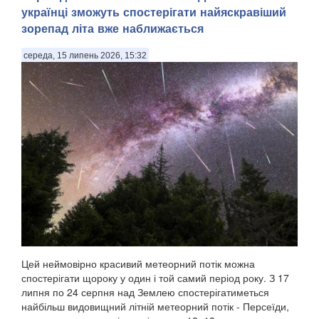
українці зможуть спостерігати найяскравіший
зорепад літа вже наближається
середа, 15 липень 2026, 15:32
Цей неймовірно красивий метеорний потік можна
спостерігати щороку у один і той самий період року. З 17
липня по 24 серпня над Землею спостерігатиметься
найбільш видовищний літній метеорний потік - Персеїди,