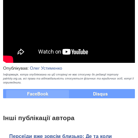
Опублікував:
Олег Устименко
Інформація, котра опублікована на цій сторінці не має стосунку до редакції порталу
patrioty.org.ua, всі права та відповідальність стосуються фізичних та юридичних осіб, котрі її
оприлюднили.
FaceBook
Disqus
Інші публікації автора
Персеїди вже зовсім близько: Де та коли