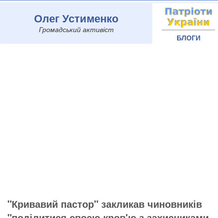
Олег Устименко
Громадський активіст
БЛОГИ
"Кривавий пастор" закликав чиновників
"поділитися своєю кров'ю з захисниками