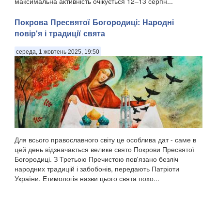
максимальна активність очікується 12–13 серпн...
Покрова Пресвятої Богородиці: Народні
повір'я і традиції свята
середа, 1 жовтень 2025, 19:50
Для всього православного світу це особлива дат - саме в
цей день відзначається велике свято Покрови Пресвятої
Богородиці. З Третьою Пречистою пов'язано безліч
народних традицій і забобонів, передають Патріоти
України. Етимологія назви цього свята похо...