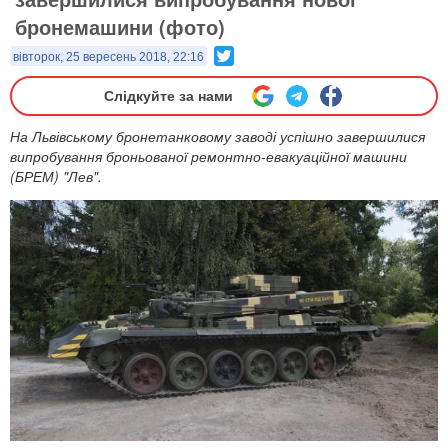
бронемашини (фото)
Twitter
вівторок, 25 вересень 2018, 22:16
Слідкуйте за нами
На Львівському бронетанковому заводі успішно завершилися
випробування броньованої ремонтно-евакуаційної машини
(БРЕМ) "Лев".