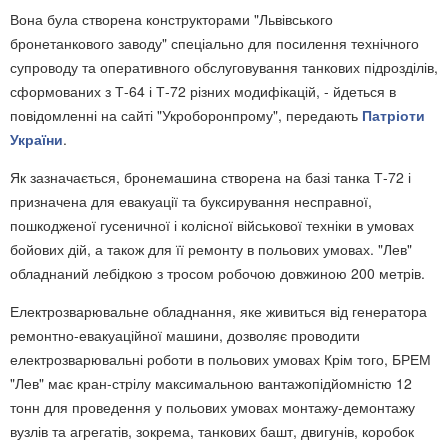
Вона була створена конструкторами "Львівського
бронетанкового заводу" спеціально для посилення технічного
супроводу та оперативного обслуговування танкових підрозділів,
сформованих з Т-64 і Т-72 різних модифікацій, - йдеться в
повідомленні на сайті "Укроборонпрому", передають
Патріоти
України
.
Як зазначається, бронемашина створена на базі танка Т-72 і
призначена для евакуації та буксирування несправної,
пошкодженої гусеничної і колісної військової техніки в умовах
бойових дій, а також для її ремонту в польових умовах. "Лев"
обладнаний лебідкою з тросом робочою довжиною 200 метрів.
Електрозварювальне обладнання, яке живиться від генератора
ремонтно-евакуаційної машини, дозволяє проводити
електрозварювальні роботи в польових умовах Крім того, БРЕМ
"Лев" має кран-стрілу максимальною вантажопідйомністю 12
тонн для проведення у польових умовах монтажу-демонтажу
вузлів та агрегатів, зокрема, танкових башт, двигунів, коробок