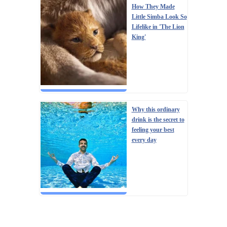
How They Made
Little Simba Look So
Lifelike in 'The Lion
King'
Why this ordinary
drink is the secret to
feeling your best
every day