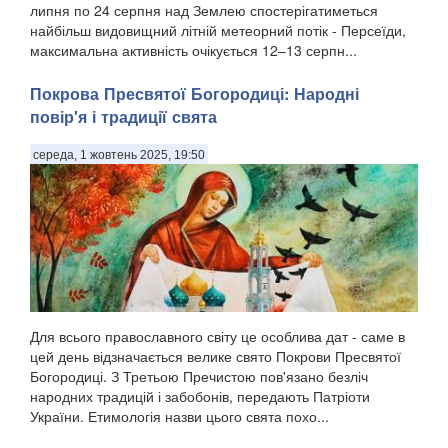
липня по 24 серпня над Землею спостерігатиметься
найбільш видовищний літній метеорний потік - Персеїди,
максимальна активність очікується 12–13 серпн...
Покрова Пресвятої Богородиці: Народні
повір'я і традиції свята
середа, 1 жовтень 2025, 19:50
Для всього православного світу це особлива дат - саме в
цей день відзначається велике свято Покрови Пресвятої
Богородиці. З Третьою Пречистою пов'язано безліч
народних традицій і забобонів, передають Патріоти
України. Етимологія назви цього свята похо...