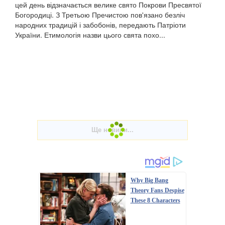
цей день відзначається велике свято Покрови Пресвятої
Богородиці. З Третьою Пречистою пов'язано безліч
народних традицій і забобонів, передають Патріоти
України. Етимологія назви цього свята похо...
Why Big Bang
Theory Fans Despise
These 8 Characters