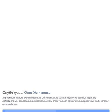
Опублікував:
Олег Устименко
Інформація, котра опублікована на цій сторінці не має стосунку до редакції порталу
patrioty.org.ua, всі права та відповідальність стосуються фізичних та юридичних осіб, котрі її
оприлюднили.