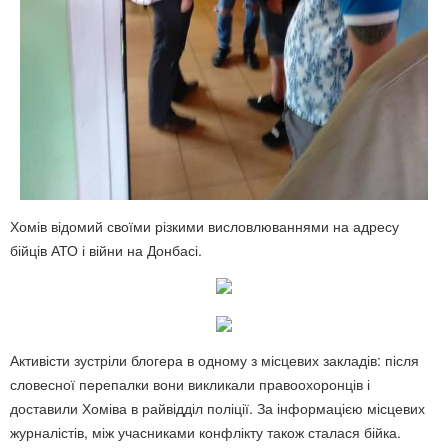
Хомів відомий своїми різкими висловлюваннями на адресу
бійців АТО і війни на Донбасі.
Активісти зустріли блогера в одному з місцевих закладів: після
словесної перепалки вони викликали правоохоронців і
доставили Хоміва в райвідділ поліції. За інформацією місцевих
журналістів, між учасниками конфлікту також сталася бійка.