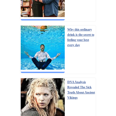
Why this ordinary
drink is the secret to
feeling your best
every day
DNA Analysis
Revealed The Sick
Truth About Ancient
Vikings