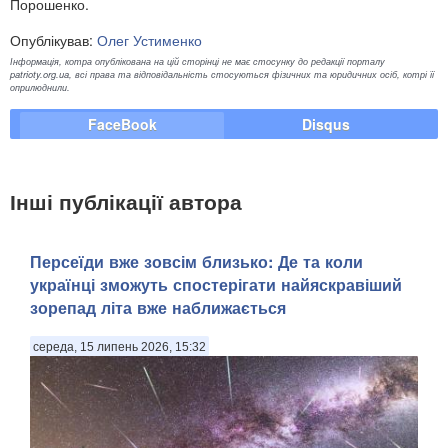
Порошенко.
Опублікував:
Олег Устименко
Інформація, котра опублікована на цій сторінці не має стосунку до редакції порталу
patrioty.org.ua, всі права та відповідальність стосуються фізичних та юридичних осіб, котрі її
оприлюднили.
FaceBook
Disqus
Інші публікації автора
Персеїди вже зовсім близько: Де та коли
українці зможуть спостерігати найяскравіший
зорепад літа вже наближається
середа, 15 липень 2026, 15:32