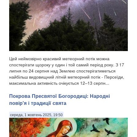
Цей неймовірно красивий метеорний потік можна
спостерігати щороку у один і той самий період року. З 17
липня по 24 серпня над Землею спостерігатиметься
найбільш видовищний літній метеорний потік - Персеїди,
максимальна активність очікується 12–13 серпн...
Покрова Пресвятої Богородиці: Народні
повір'я і традиції свята
середа, 1 жовтень 2025, 19:50