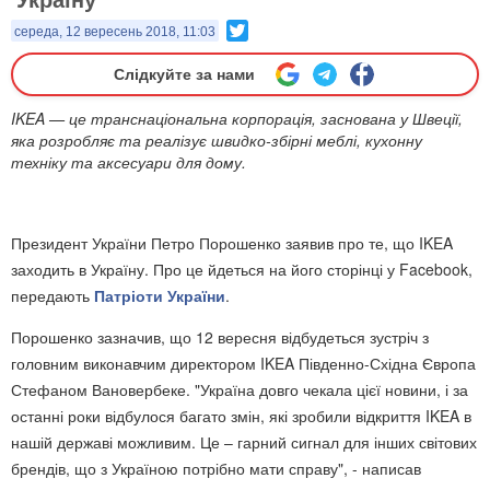
Twitter
середа, 12 вересень 2018, 11:03
Слідкуйте за нами
IKEA — це транснаціональна корпорація, заснована у Швеції,
яка розробляє та реалізує швидко-збірні меблі, кухонну
техніку та аксесуари для дому.
Президент України Петро Порошенко заявив про те, що IKEA
заходить в Україну. Про це йдеться на його сторінці у Facebook,
передають
Патріоти України
.
Порошенко зазначив, що 12 вересня відбудеться зустріч з
головним виконавчим директором IKEA Південно-Східна Європа
Стефаном Вановербеке. "Україна довго чекала цієї новини, і за
останні роки відбулося багато змін, які зробили відкриття IKEA в
нашій державі можливим. Це – гарний сигнал для інших світових
брендів, що з Україною потрібно мати справу", - написав