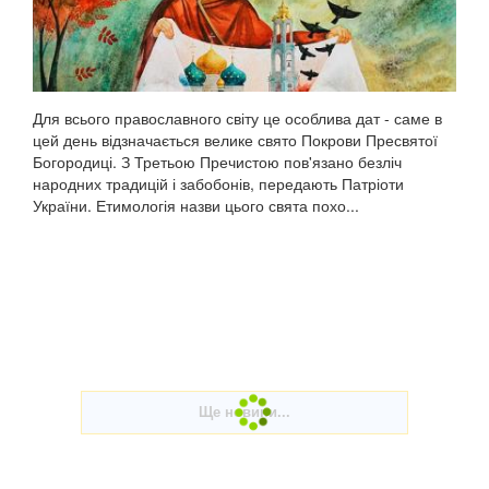
Для всього православного світу це особлива дат - саме в
цей день відзначається велике свято Покрови Пресвятої
Богородиці. З Третьою Пречистою пов'язано безліч
народних традицій і забобонів, передають Патріоти
України. Етимологія назви цього свята похо...