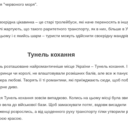
 "червоного моря".
воєрідна цікавинка – це старі тролейбуси, які наче переносять в інш
лі жартують, що такого раритетного транспорту, як в них, більше в У
цьому і є якийсь шарм – туристи можуть здійснити своєрідну мандрів
Тунель кохання
ь розташоване найромантичніше місце України – Тунель кохання. І
принци чи королі, не влаштовували розкішних балів, але все ж панує
ра любові. Творять її ті романтики, які приїжджають сюди, щоб по
рне диво.
ся Тунель кохання зовсім випадково. Колись на цьому місці була зв
о вела до військової бази. Щоб замаскувати потяг, вздовж висадили
енці розрослись, а від щоденного руху транспорту гілки утворили р
воєю красою.