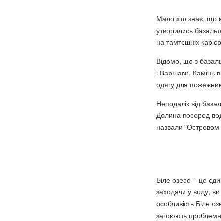
Мало хто знає, що к
утворились базальто
на тамтешніх кар’єр
Відомо, що з базал
і Варшави. Камінь в
одягу для пожежник
Неподалік від база
Долина посеред вод
назвали "Островом 
Біле озеро – це єди
заходячи у воду, ви
особливість Біле оз
загоюють проблемні