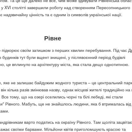
ом. Та це ще далеко не все, чим може здивувати Рівненська облас
ії у XVI столітті завершили роботу над створенням Пересопницького
є надзвичайну цінність та є одним із символів української нації.
Рівне
е підкорює своїм затишком з перших хвилин перебування. Під час Д
то будинків тут були вщент знищені, у післявоєнний період будівлі
но, це вплинуло на архітектуру міста, яка стала дещо однотипною.
це, яке не залишає байдужим жодного туриста – це центральний парк
 він кілька разів змінював назву, однак місцеві жителі традиційно на
 Все тому, що на озері оселились чорні та білі лебеді, які стали
ми" Рівного. Мабуть, ще не знайшлось людини, яка б втрималась від
хами.
андрівникам варто податись на окраїну Рівного. Там щоліта зацвітає
ражає своїми барвами. Мільйони квітів приголомшують красою та