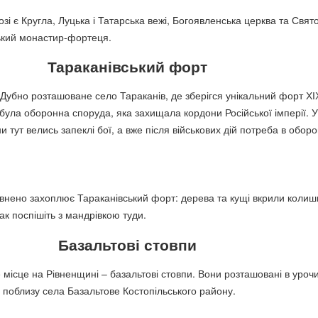
озі є Кругла, Луцька і Татарська вежі, Богоявленська церква та Свят
ький монастир-фортеця.
Тараканівський форт
 Дубно розташоване село Тараканів, де зберігся унікальний форт ХІ
 була оборонна споруда, яка захищала кордони Російської імперії. У
ни тут велись запеклі бої, а вже після військових дій потреба в оборо
внено захоплює Тараканівський форт: дерева та кущі вкрили колиш
ак поспішіть з мандрівкою туди.
Базальтові стовпи
місце на Рівненщині – базальтові стовпи. Вони розташовані в уроч
 поблизу села Базальтове Костопільського району.