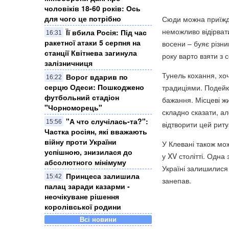
чоловіків 18-60 років: Ось
для чого це потрібно
Сюди можна приїждж
неможливо відірвати
Її вбила Росія: Під час
16:31
ракетної атаки 5 серпня на
восени – буяє різн
станції Квітнева загинула
року варто взяти з 
залізничниця
Тунель кохання, хоч
Ворог вдарив по
16:22
серцю Одеси: Пошкоджено
традиціями. Подейку
футбольний стадіон
бажання. Місцеві жи
"Чорноморець"
складно сказати, а
"А что случілась-та?":
15:56
відтворити цей риту
Частка росіян, які вважають
війну проти України
У Клевані також мо
успішною, знизилася до
у XV столітті. Одна
абсолютного мінімуму
Україні залишилися 
Принцеса залишила
15:42
занепав.
палац заради казарми -
неочікуване рішення
королівської родини
Всі новини