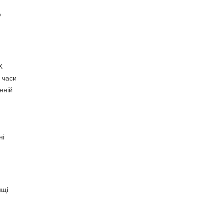
о-
Х
 часи
нній
ні
ищі