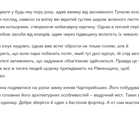
ати у будь-яку пору року, адже взимку від засніженого Тунелю кох
 погляд, навесні та влітку він вкритий густим шаром зеленого листя
ими кольорами, створюючи неймовірну картину. Однак в теплий пер
собою засоби від комарів, адже через підвищену вологість їх чимало
 існує недовго, однак вже встиг обрости не тільки гіллям, але й
ють, що коли пара побачить потяг, який тут досі курсує, їй слід заг
телі запевняють, що задумане обов'язково здійсниться. Правда це ч
ле все ж тисячі людей щороку приїжджають на Рівненщину, щоб
ал.
жна подивитися на руїни замку князів Чарторийських. Його побудув
 з головних його архітектурних особливостей – віадучний міст. Таких 
одиниці. Добре зберігся й один з бастіонів фортеці. А от сам маєто