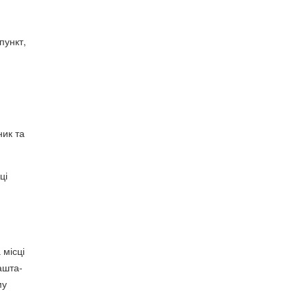
пункт,
ник та
ці
я
 місці
ашта-
му