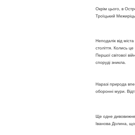
Окрім цього, в Остр
Троїцький Межиріц
Неподалік від міста
століття. Колись це
Першої світової вій
споруді зникла.
Наразі природа впе
оборонні мури. Відт
Ще одне дивовижне 
Іванова Долина, що