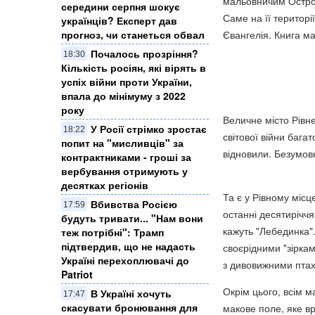
мальовничим Острог
середини серпня шокує
Саме на її територ
українців? Експерт дав
Євангелія. Книга ма
прогноз, чи станеться обвал
Почалось прозріння?
18:30
Кількість росіян, які вірять в
успіх війни проти України,
впала до мінімуму з 2022
року
Величне місто Рівн
У Росії стрімко зростає
18:22
світової війни бага
попит на "мисливців" за
відновили. Безумов
контрактниками - гроші за
вербування отримують у
десятках регіонів
Та є у Рівному міс
Вбивства Росією
17:59
останні десятиріччя
будуть тривати... "Нам вони
кажуть "Лебединка".
теж потрібні": Трамп
підтвердив, що не надасть
своєрідними "зірка
Україні перехоплювачі до
з дивовижними пта
Patriot
Окрім цього, всім м
В Україні хочуть
17:47
скасувати бронювання для
макове поле, яке в