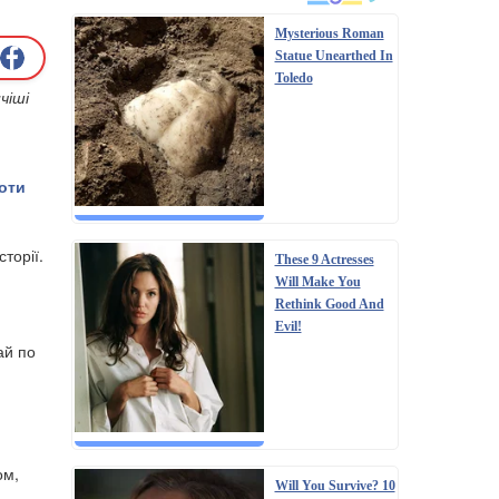
Mysterious Roman
Statue Unearthed In
Toledo
чіші
оти
торії.
These 9 Actresses
Will Make You
Rethink Good And
Evil!
ай по
ом,
Will You Survive? 10