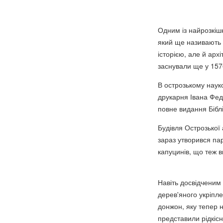
Одним із найрозкішн
який ще називають 
історією, але й арх
заснували ще у 157
В острозькому наук
друкарня Івана Фед
повне видання Біблі
Будівля Острозької 
зараз утворився па
капуцинів, що теж 
Навіть досвідченим
дерев'яного укріпл
донжон, яку тепер 
представили рідкісн