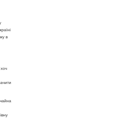
у
країні
ку в
 хоч
бачити
ичайна
івну