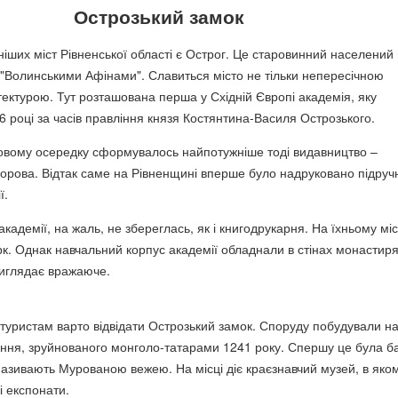
Острозький замок
іших міст Рівненської області є Острог. Це старовинний населений 
"Волинськими Афінами". Славиться місто не тільки непересічною
ітектурою. Тут розташована перша у Східній Європі академія, яку
6 році за часів правління князя Костянтина-Василя Острозького.
овому осередку сформувалось найпотужніше тоді видавництво –
орова. Відтак саме на Рівненщині вперше було надруковано підруч
ї.
академії, на жаль, не збереглась, як і книгодрукарня. На їхньому міс
рк. Однак навчальний корпус академії обладнали в стінах монастир
виглядає вражаюче.
 туристам варто відвідати Острозький замок. Споруду побудували на
ення, зруйнованого монголо-татарами 1241 року. Спершу це була б
називають Мурованою вежею. На місці діє краєзнавчий музей, в яко
і експонати.