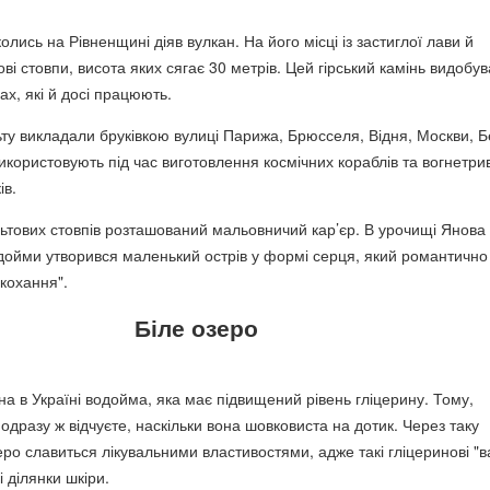
олись на Рівненщині діяв вулкан. На його місці із застиглої лави й
ві стовпи, висота яких сягає 30 метрів. Цей гірський камінь видобу
ах, які й досі працюють.
ьту викладали бруківкою вулиці Парижа, Брюсселя, Відня, Москви, Б
икористовують під час виготовлення космічних кораблів та вогнетри
ів.
льтових стовпів розташований мальовничий кар’єр. В урочищі Янова
ойми утворився маленький острів у формі серця, який романтично
кохання".
Біле озеро
на в Україні водойма, яка має підвищений рівень гліцерину. Тому,
 одразу ж відчуєте, наскільки вона шовковиста на дотик. Через таку
еро славиться лікувальними властивостями, адже такі гліцеринові "в
 ділянки шкіри.