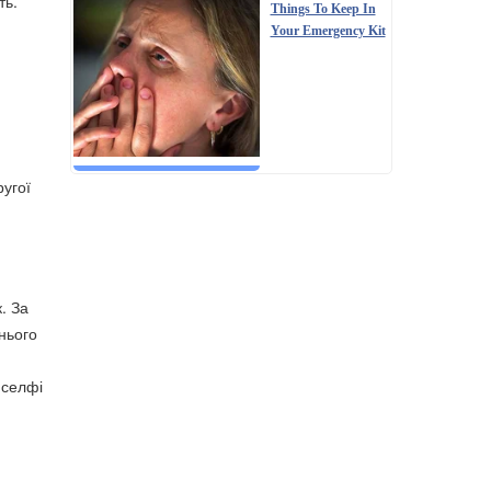
ть.
Things To Keep In
Your Emergency Kit
ругої
. За
 нього
 селфі