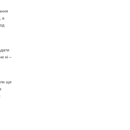
ання
, а
іод
.
адати
и ні –
али ще
в
к