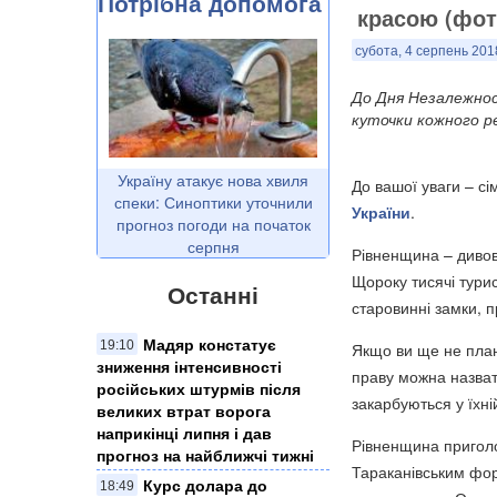
Потрібна допомога
красою (фот
субота, 4 серпень 201
До Дня Незалежнос
куточки кожного ре
Україну атакує нова хвиля
До вашої уваги – сі
спеки: Синоптики уточнили
України
.
прогноз погоди на початок
серпня
Рівненщина – дивов
Щороку тисячі тури
Останні
старовинні замки, п
Мадяр констатує
19:10
Якщо ви ще не план
зниження інтенсивності
праву можна назвати
російських штурмів після
закарбуються у їхній
великих втрат ворога
наприкінці липня і дав
Рівненщина пригол
прогноз на найближчі тижні
Тараканівським фор
Курс долара до
18:49