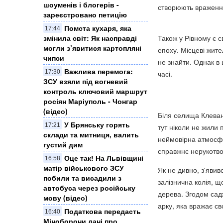
шоуменів і блогерів -
створюють враження
зареєстровано петицію
Помста кухаря, яка
17:44
Також у Рівному є с
змінила світ: Як насправді
могли з’явитися картопляні
епоху. Місцеві жите
чипси
не знайти. Однак в 
Важлива перемога:
17:30
часі.
ЗСУ взяли під вогневий
контроль ключовий маршрут
росіян Маріуполь - Чонгар
(відео)
Біля селища Клеван
​У Брянську горять
17:21
тут ніколи не жили 
склади та митниця, валить
неймовірна атмосфе
густий дим
справжнє нерукотво
Оце так! На Львівщині
16:58
матір військового ЗСУ
Як не дивно, з'явив
побили та висадили з
залізнична колія, щ
автобуса через російську
дерева. Згодом садж
мову (відео)
арку, яка вражає с
Податкова передасть
16:40
Міноборони дані про