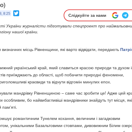
о)
Twitter
8, 8:25
Слідкуйте за нами
ті України журналісти підготували спецпроект про наймальовни
гіону нашої країни.
м визначних місць Рівненщини, які варто відвідати, передають
Патрі
ижний український край, який славиться красою природи та духом іс
стів приїжджають до області, щоб побачити природні феномени,
риголомшливі краєвиди та відчути відгомін минулих епох.
ували мандрівку Рівненщиною – саме час зробити це! Адже цей кр
 особливим, бо найвибагливіші мандрівники знайдуть тут місця, які
 пам'яті.
омшує романтичним Тунелем кохання, величним і загадковим
том, унікальними Базальтовими стовпами, дивовижним Білим озер