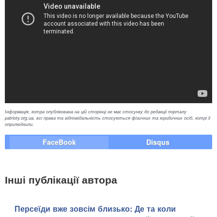
Інформація, котра опублікована на цій сторінці не має стосунку до редакції порталу
patrioty.org.ua, всі права та відповідальність стосуються фізичних та юридичних осіб, котрі її
оприлюднили.
FaceBook
Disqus
Інші публікації автора
Персеїди вже зовсім близько: Де та коли