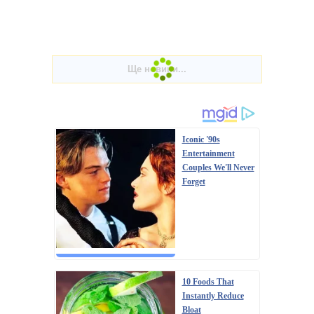
Iconic '90s
Entertainment
Couples We'll Never
Forget
10 Foods That
Instantly Reduce
Bloat