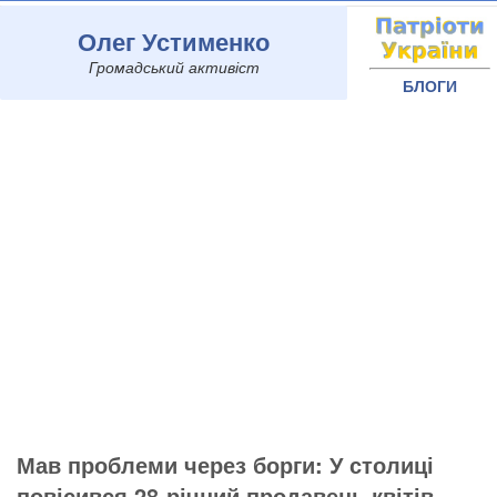
Олег Устименко
Громадський активіст
БЛОГИ
Мав проблеми через борги: У столиці
повісився 28-річний продавець квітів