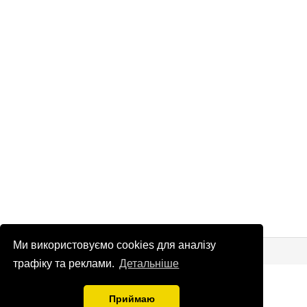
Ми використовуємо cookies для аналізу
© Патріоти України 2026
Правова інформація
трафіку та реклами.
Детальніше
info
@
patrioty.org.ua
Приймаю