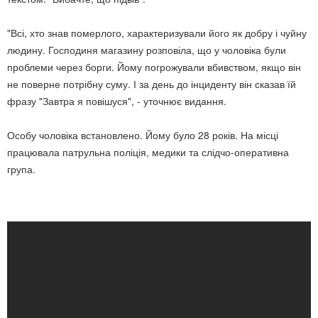
"Всі, хто знав померлого, характеризували його як добру і чуйну
людину. Господиня магазину розповіла, що у чоловіка були
проблеми через борги. Йому погрожували вбивством, якщо він
не поверне потрібну суму. І за день до інциденту він сказав їй
фразу "Завтра я повішуся", - уточнює видання.
Особу чоловіка встановлено. Йому було 28 років. На місці
працювала патрульна поліція, медики та слідчо-оперативна
група.