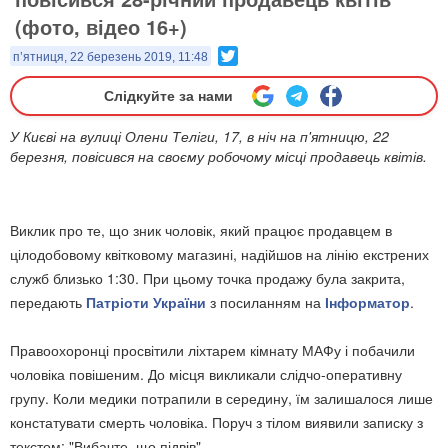
(фото, відео 16+)
Twitter
п’ятниця, 22 березень 2019, 11:48
Слідкуйте за нами
У Києві на вулиці Олени Теліги, 17, в ніч на п'ятницю, 22
березня, повісився на своєму робочому місці продавець квітів.
Виклик про те, що зник чоловік, який працює продавцем в
цілодобовому квітковому магазині, надійшов на лінію екстрених
служб близько 1:30. При цьому точка продажу була закрита,
передають
Патріоти України
з посиланням на
Інформатор
.
Правоохоронці просвітили ліхтарем кімнату МАФу і побачили
чоловіка повішеним. До місця викликали слідчо-оперативну
групу. Коли медики потрапили в середину, їм залишалося лише
констатувати смерть чоловіка. Поруч з тілом виявили записку з
текстом: "Вибачте, що підвів".