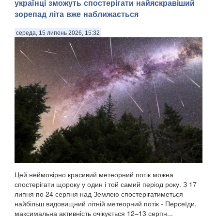
українці зможуть спостерігати найяскравіший
зорепад літа вже наближається
середа, 15 липень 2026, 15:32
Цей неймовірно красивий метеорний потік можна
спостерігати щороку у один і той самий період року. З 17
липня по 24 серпня над Землею спостерігатиметься
найбільш видовищний літній метеорний потік - Персеїди,
максимальна активність очікується 12–13 серпн...