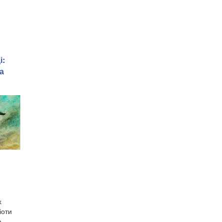
і:
а
х
іоти
а