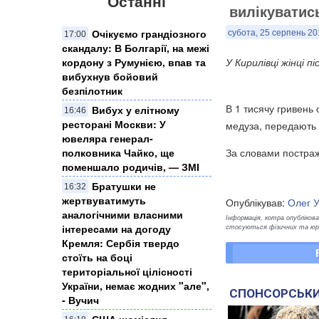
Останні
вилікуватись
Очікуємо грандіозного
субота, 25 серпень 20
17:00
скандалу: В Болгарії, на межі
кордону з Румунією, впав та
У Кирилівці жінці 
вибухнув бойовий
безпілотник
В 1 тисячу гривень 
Вибух у елітному
16:46
ресторані Москви: У
медуза, передають
ювеляра генерал-
полковника Чайко, ще
За словами постражд
поменшало родичів, — ЗМІ
Братушки не
16:32
жертвуватимуть
Опублікував:
Олег 
аналогічними власними
Інформація, котра опублікован
інтересами на догоду
стосуються фізичних та юрид
Кремля: Сербія твердо
стоїть на боці
територіальної цілісності
України, немає жодних "але",
СПОНСОРСЬКИ
- Вучич
США щомісяця