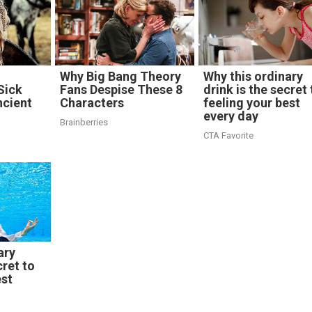
Why Big Bang Theory
Why this ordinary
Sick
Fans Despise These 8
drink is the secret 
ncient
Characters
feeling your best
every day
Brainberries
CTA Favorite
ary
cret to
est