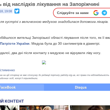
 від наслідків лікування на Запоріжчині
Twitter
18, 19:08
Слідкуйте за нами
після зустрічі з величезною медузою знадобилася допомога лікарів.
обійшлося жительці Запорізької області лікування після того, як її в
Патріоти України
. Медуза була до 30 сантиметрів в діаметрі.
алої, два дні після контакту з медузою не відчувати ліву ногу.
Устименко
а на цій сторінці не має стосунку до редакції порталу patrioty.org.ua, всі права та відповідальність
ичних осіб, котрі її оприлюднили.
FaceBook
Disqus
Й КОНТЕНТ