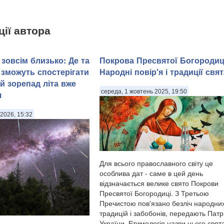
ції автора
зовсім близько: Де та
Покрова Пресвятої Богородиц
 зможуть спостерігати
Народні повір'я і традиції свят
й зорепад літа вже
середа, 1 жовтень 2025, 19:50
я
2026, 15:32
Для всього православного світу це
особлива дат - саме в цей день
відзначається велике свято Покрови
Пресвятої Богородиці. З Третьою
Пречистою пов'язано безліч народни
традицій і забобонів, передають Патр
України. Етимологія назви цього свят