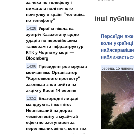
за чеха по телефону і
вимагала політичного
притулку в країні "чоловіка
Інші публіка
по телефону"
Україна пішла на
14:28
зустріч Казахстану щодо
Персеїди вже 
ударів по неросійським
коли українці
танкерам та інфраструктурі
найяскравіши
КТК у Чорному морі —
наближаєтьс
Bloomberg
Президент розчарував
14:06
середа, 15 липень 
мовчанням: Організатор
"Картонкового протесту"
закликав знов вийти на
акцію у Києві 14 серпня
Благородні лицарі
13:52
мандрують інкогніто:
Невпізнаний на дорозі
чемпіон світу з муай-тай
ефектно заступився за
переляканих жінок, коли тих
намагався скривдити інший