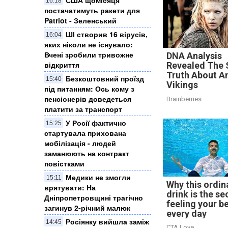
16:18
постачатимуть ракети для
Patriot - Зеленський
ШІ створив 16 вірусів,
16:04
яких ніколи не існувало:
Вчені зробили тривожне
DNA Analysis
відкриття
Revealed The 
Truth About A
Безкоштовний проїзд
15:40
Vikings
під питанням: Ось кому з
пенсіонерів доведеться
Brainberries
платити за транспорт
У Росії фактично
15:25
стартувала прихована
мобілізація - людей
заманюють на контракт
повістками
Медики не змогли
15:11
Why this ordin
врятувати: На
drink is the se
Дніпропетровщині трагічно
feeling your b
загинув 2-річний малюк
every day
Росіянку вийшла заміж
14:45
CTA Love