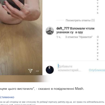
цям цього вистачило", - сказано в повідомленні Mash.
Устименко
а на цій сторінці не має стосунку до редакції порталу patrioty.org.ua, всі права та відповідальність
ичних осіб, котрі її оприлюднили.