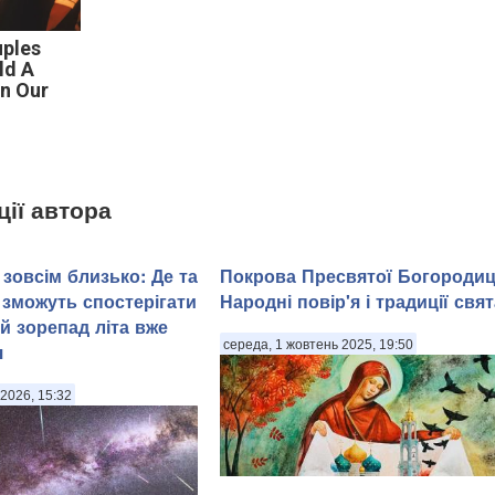
uples
ld A
In Our
ції автора
зовсім близько: Де та
Покрова Пресвятої Богородиц
 зможуть спостерігати
Народні повір'я і традиції свят
й зорепад літа вже
середа, 1 жовтень 2025, 19:50
я
2026, 15:32