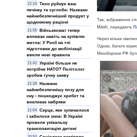
Тихо руйнує ваш
22:10
печінку та суглоби: Названо
найнебезпечніший продукт у
Так, зображення з'я
щоденному раціоні
Mash, передають
П
Військкомат тепер
21:56
впливає навіть на купівлю
Через кілька хвилин
житла: У Росії на тлі
Однак, багато корис
підготовки до мобілізації
Міноборони РФ бул
ввели нові правила
Україні більше не
21:42
потрібне НАТО? Політолог
зробив гучну заяву
Названо
21:28
найнебезпечнішу позу для
сну - пошкоджує хребет та
викликає набряки
Серце, яке зупинилося
21:04
і забилося знов: В Україні
провели унікальну
трансплантацію дитині
Соціологи виміряли
20:50