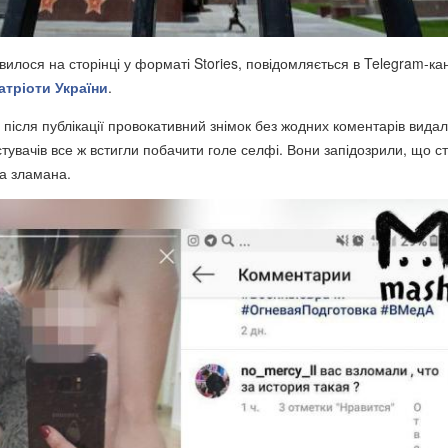
вилося на сторінці у форматі Stories, повідомляється в Telegram-ка
атріоти України
.
 після публікації провокативний знімок без жодних коментарів вида
тувачів все ж встигли побачити голе селфі. Вони запідозрили, що с
а зламана.