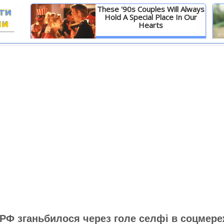
These '90s Couples Will Always
Hold A Special Place In Our
Hearts
И
Детальніше
РФ зганьбилося через голе селфі в соцмере