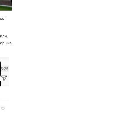
налі
лили.
торінка