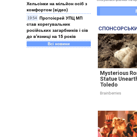
Хельсінки на мільйон осіб з
комфортом (відео)
Протоієрей УПЦ МП
19:54
став корегувальник
СПОНСОРСЬКИ
російських загарбників і сів
до в'язниці на 15 років
Всі новини
Mysterious R
Statue Uneart
Toledo
Brainberries