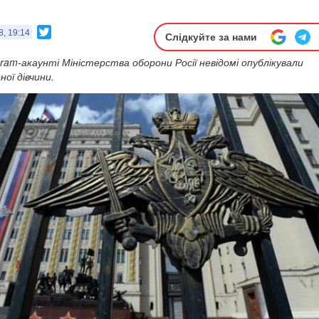
Twitter
8, 19:14
Слідкуйте за нами
gram-акаунті Міністерства оборони Росії невідомі опублікували
ої дівчини.