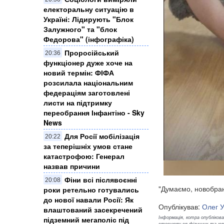
електоральну ситуацію в
Україні: ​Лідирують "Блок
Залужного" та "блок
Федорова" (інфографіка)
Проросійський
20:36
функціонер дуже хоче на
новий термін: ФІФА
розсилала національним
федераціям заготовлені
листи на підтримку
переобрання Інфантіно - Sky
News
Для Росії мобілізація
20:22
за теперішніх умов стане
катастрофою: Генерал
назвав причини
Фіни всі післявоєнні
20:08
"Думаємо, новобран
роки ретельно готувались
до нової навали Росії: Як
Опублікував:
Олег 
влаштований засекречений
Інформація, котра опублікован
підземний мегаполіс під
стосуються фізичних та юрид