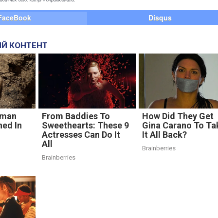
FaceBook
Disqus
Й КОНТЕНТ
oman
From Baddies To
How Did They Get
hed In
Sweethearts: These 9
Gina Carano To Ta
Actresses Can Do It
It All Back?
All
Brainberries
Brainberries