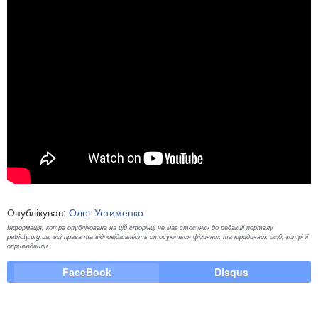
Опублікував:
Олег Устименко
Інформація, котра опублікована на цій сторінці не має стосунку до редакції порталу
patrioty.org.ua, всі права та відповідальність стосуються фізичних та юридичних осіб, котрі її
оприлюднили.
FaceBook
Disqus