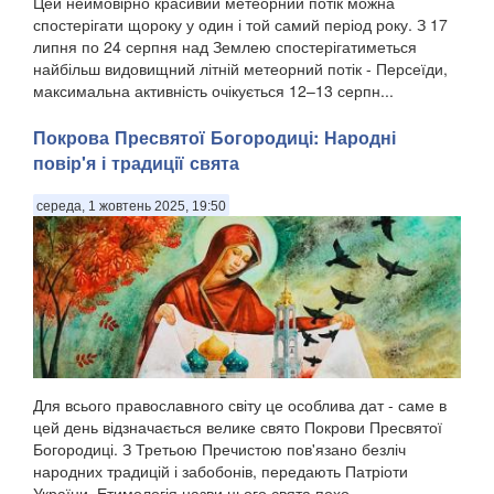
Цей неймовірно красивий метеорний потік можна
спостерігати щороку у один і той самий період року. З 17
липня по 24 серпня над Землею спостерігатиметься
найбільш видовищний літній метеорний потік - Персеїди,
максимальна активність очікується 12–13 серпн...
Покрова Пресвятої Богородиці: Народні
повір'я і традиції свята
середа, 1 жовтень 2025, 19:50
Для всього православного світу це особлива дат - саме в
цей день відзначається велике свято Покрови Пресвятої
Богородиці. З Третьою Пречистою пов'язано безліч
народних традицій і забобонів, передають Патріоти
України. Етимологія назви цього свята похо...