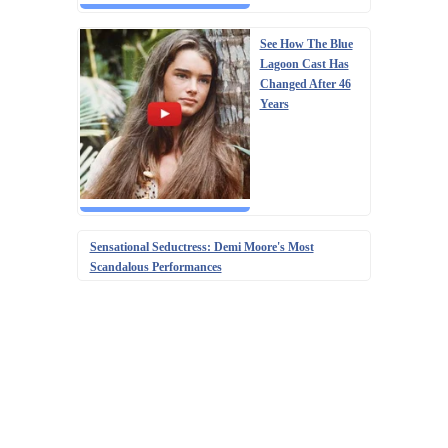
See How The Blue
Lagoon Cast Has
Changed After 46
Years
Sensational Seductress: Demi Moore's Most
Scandalous Performances