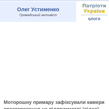
Олег Устименко
Громадський активіст
БЛОГИ
Моторошну примару зафіксували камери
спостереження на підприємстві (відео)