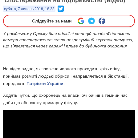
Twitter
субота, 7 липень 2018, 18:33
Слідкуйте за нами
У російському Орську біля однієї зі станцій швидкої допомоги
камера спостереження зняла незрозумілий згусток темряви,
що з'являється через гаражі і пливе до будиночка охоронця.
На відео видно, як зловісна чорнота проходить крізь стіну,
приймає розмиті людські обриси і направляється в бік станції,
передають
Патріоти України
.
Ходять чутки, що охоронець на власні очі бачив в темний час
доби цю або схожу примарну фігуру.