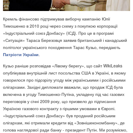
Кремль фінансово підтримував виборчу кампанію Юлії
Тимошенко в 2010 році через схему з покупкою корпорації
«Індустріальний союз Донбасу» (ІСД). Про це в програмі
«Ситуація» Тараса Березовця заявив британський і канадський
політолог українського походження Тарас Кузьо, передають
Патріоти України
.
Кузьо раніше розповідав «Лівому берегу», що сайт WikiLeaks
опублікував внутрішній лист посольства США в Україні, в якому
говорилося про підозрілу угоду між українськими і російськими
олігархами. Західні дипломати вважали, що продаж ІСД була
включена в угоду Тимошенко-Путіна, укладену під час газових
переговорів у січні 2009 року, що призвело до підписання
Україною газового контракту з гіршими умовами в Європі.
«Індустріальний союз Донбасу» був проданий російським
олігархам, які отримали кредити від «Зовнішекономбанку», де
голова наглядової ради банку - президент Путін. Ми розуміємо,