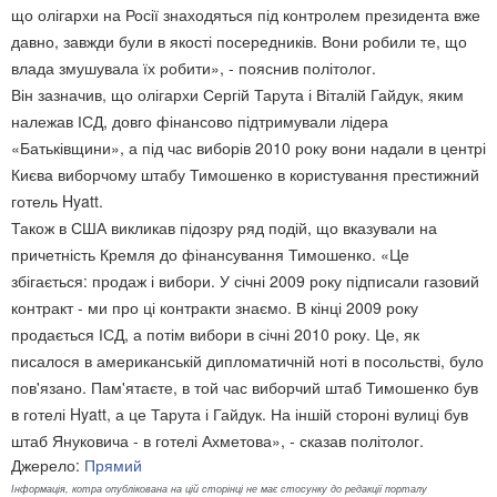
що олігархи на Росії знаходяться під контролем президента вже
давно, завжди були в якості посередників. Вони робили те, що
влада змушувала їх робити», - пояснив політолог.
Він зазначив, що олігархи Сергій Тарута і Віталій Гайдук, яким
належав ІСД, довго фінансово підтримували лідера
«Батьківщини», а під час виборів 2010 року вони надали в центрі
Києва виборчому штабу Тимошенко в користування престижний
готель Hyatt.
Також в США викликав підозру ряд подій, що вказували на
причетність Кремля до фінансування Тимошенко. «Це
збігається: продаж і вибори. У січні 2009 року підписали газовий
контракт - ми про ці контракти знаємо. В кінці 2009 року
продається ІСД, а потім вибори в січні 2010 року. Це, як
писалося в американській дипломатичній ноті в посольстві, було
пов'язано. Пам'ятаєте, в той час виборчий штаб Тимошенко був
в готелі Hyatt, а це Тарута і Гайдук. На іншій стороні вулиці був
штаб Януковича - в готелі Ахметова», - сказав політолог.
Джерело:
Прямий
Інформація, котра опублікована на цій сторінці не має стосунку до редакції порталу