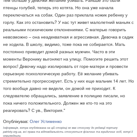
тем больше у девочки желание убивать. Раньше это были
птенцы голубей, теперь это котята. Но она уже начала
переключаться на собак. Один раз приклала ножик ребенку у
горлу. Как это остановить? У нас тут живет малолетний маньяк с
реальными психическим отклонениями. С матерью говорить
невозможно – она неадекватная и агрессивная. Девочка в садик
не ходила. В школу, видимо, тоже пока не собирается. Мать
постоянно приводит домой разных мужчин. Часто в эти
моменты Веронику выгоняют на улицу. Помогите решить этот
вопрос! Девочку надо изолировать от горе-матери и провести
серьезную психологическую работу. Её желание убивать
стремительно прогрессирует. Есть у них еще мальчик 14 лет. Но
того вообще давно не видели, он домой не приходит. К
следователю обращались, заявление в полицию писали, но
пока ничего положительного. Должен же кто-то на это
реагировать? С ув., Виктория.
"
Опублікував:
Олег Устименко
Інформація, котра опублікована на цій сторінці не має стосунку до редакції порталу
patrioty.org.ua, всі права та відповідальність стосуються фізичних та юридичних осіб, котрі її
оприлюднили.