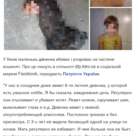
У Києві маленька дівчинка вбиває і розриває на частини
кошенят. Про це пишуть в спільноті dtp.kiev.ua в соціальній
мережі Facebook, передають
Патріоти України
.
"У нас в соседнем доме живет 6-ти летняя девочка, у которой
есть ужасное хобби. Я бы сказала, ежедневная цель. Регулярно
она отыскивает и убивает котят. Режет ножом, скручивает шеи,
выкалывает глаза и и.д. Девочка живет с мамой,
злоупотребляющей алкоголем. Постоянно
грязная и без
присмотра. С 3-х лет её видели бегающей одной на улице по
ночам. Мать регулярно ее избивает. И чем больше она ее бьет,