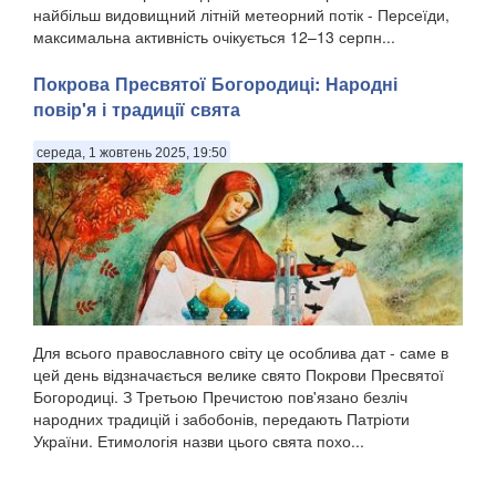
найбільш видовищний літній метеорний потік - Персеїди,
максимальна активність очікується 12–13 серпн...
Покрова Пресвятої Богородиці: Народні
повір'я і традиції свята
середа, 1 жовтень 2025, 19:50
Для всього православного світу це особлива дат - саме в
цей день відзначається велике свято Покрови Пресвятої
Богородиці. З Третьою Пречистою пов'язано безліч
народних традицій і забобонів, передають Патріоти
України. Етимологія назви цього свята похо...