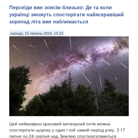
Персеїди вже зовсім близько: Де та коли
українці зможуть спостерігати найяскравіший
зорепад літа вже наближається
середа, 15 липень 2026, 15:32
Цей неймовірно красивий метеорний потік можна
спостерігати щороку у один і той самий період року. З 17
липня по 24 серпня над Землею спостерігатиметься