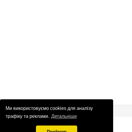
Ми використовуємо cookies для аналізу
© Патріоти України 2026
Правова інформація
трафіку та реклами.
Детальніше
info
@
patrioty.org.ua
Приймаю