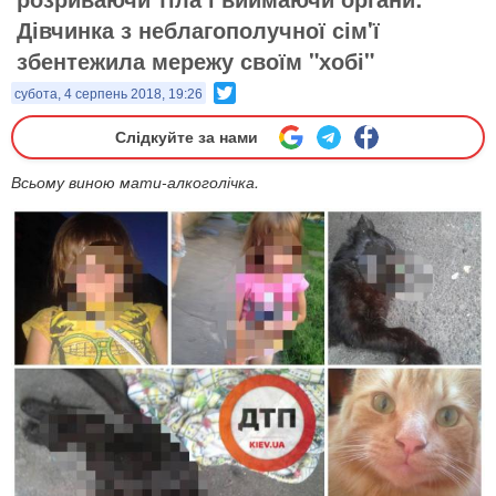
Дівчинка з неблагополучної сім'ї
збентежила мережу своїм "хобі"
Twitter
субота, 4 серпень 2018, 19:26
Слідкуйте за нами
Всьому виною мати-алкоголічка.