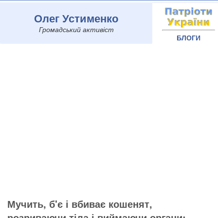
Олег Устименко
Громадський активіст
БЛОГИ
Мучить, б'є і вбиває кошенят,
розриваючи тіла і виймаючи органи: