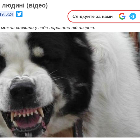
 людині (відео)
Twitter
19, 6:24
Слідкуйте за нами
як можна виявити у себе паразита під шкірою.