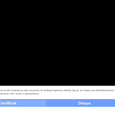
а на цій сторінці не має стосунку до редакції порталу patrioty.org.ua, всі права та відповідальність
ичних осіб, котрі її оприлюднили.
FaceBook
Disqus