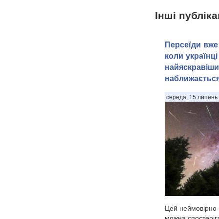
Інші публіка
Персеїди вже 
коли українці
найяскравіши
наближаєтьс
середа, 15 липень 
Цей неймовірно 
можна спостеріга