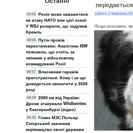
Останні
передається
Росія може наважитися
субота, 2 березень 20
09:50
на атаку НАТО вже цієї осені:
У WSJ розкрили, що задумав
Лікарі розповіли, 
Кремль
Путін провів
09:06
перестановки: Аналітики ISW
пояснили, що стоїть за
змінами у військовому
командуванні Росії
Власникам гаражів
08:57
приготуватися: Кому і за що
доведеться заплатити у 2026
році
2000 км від України:
08:39
Дрони атакували Wildberries
у Єкатеринбурзі (відео)
Глава МЗС Польщі
08:30
Сікорський закликав
керівництво своєї держави