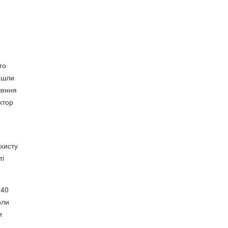
го
айшли
ження
ктор
ахисту
ті
 40
оли
и