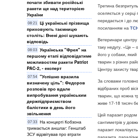
почати збивати російські
Третина безпритуль
ракети ще над територією
оселяється у серці 
України
передається і до л
Ці українські прізвища
08:21
посиланням на
ТС
приховують таємницю
століть: Вчені досі шукають
Ветеринари центру 
відповідь
таку недугу. «Це –
Українська "Фрея" на
08:03
його у собаки, який
першому етапі відповідатиме
тварин з різних рай
можливостям ракети Patriot
PAC-2, - експерт
Центру захисту тв
"Успішно вразила
07:54
За словами головно
визначену ціль": Федоров
відібраних проб віс
розповів про вдале
випробування українським
тварин, що кожна тр
держпідприємством
живе 17-18 тисяч бе
балістики в день його
звільнення
Цей паразит родом з
На концерті Кобзона
сантиметрів у довж
07:33
тримається аншлаг: Генштаб
паразит локалізуєт
ЗСУ відзвітував про втрати
паразита, паралізую