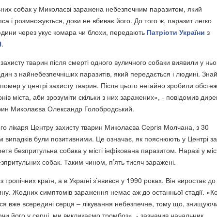
них собак у Миколаєві заражена небезпечним паразитом, який
пса і розмножується, доки не вбиває його. До того ж, паразит легко
юдини через укус комара чи блохи, передають
Патріоти України
з
Н
.
захисту тварин після смерті одного вуличного собаки виявили у ньо
 один з найнебезпечніших паразитів, який передається і людині. Зн
 помер у центрі захисту тварин. Після цього негайно зробили обсте
онів міста, аби зрозуміти скільки з них заражених», - повідомив дире
арин Миколаєва Олександр Голобродський.
го лікаря Центру захисту тварин Миколаєва Сергія Молчана, з 30
ім випадків були позитивними. Це означає, як пояснюють у Центрі з
етя безпритульна собака у місті інфікована паразитом. Наразі у міс
зпритульних собак. Таким чином, п’ять тисяч заражені.
 тропічних країн, а в Україні з’явився у 1990 роках. Він виростає до
ину. Жодних симптомів зараження немає аж до останньої стадії. «К
ься вже всередині серця – лікування небезпечне, тому що, знищуюч
чи його у серці, ми викликаємо тромбоз», - зазначив начальник