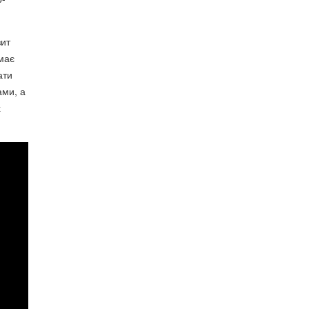
зит
емає
ати
ами, а
х