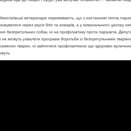
 Миколаївські ветеринари переживають, що з настанням тепла пара
ожуватися через укуси бліх та комарів, а у комунального центру н
ння безпритульних собак, ні на профілактику проти паразита. Депут
ік не можуть ухвалити програми боротьби із безпритульними тварин
аражених тварин, ні зайнятися профілактикою ще здорових вулични
ожуть.