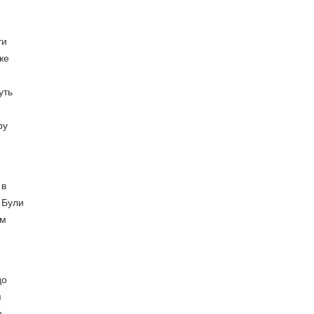
ти
же
уть
ру
 в
 Були
им
до
я
р-