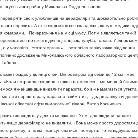
ні Інгульського району Миколаєва Федір Безсонов.
перевіряти своїх улюбленців на дерафілярїї та щоквартально роби
цього паразита. А от із людьми ж все складніше, кажуть медики, ад
я комарами. «Почервоніння на місці укусу. Потім з’являється такий
ереміщатися по шкірі в ділянці кінцівок, тулуба, голови. У жінок мож
 а у чоловіків - статеві органи», - розповіла завідувачка відділення
іологічних досліджень Миколаївського обласного лабораторного цент
 Табола.
льмінт осідає у ділянці очей. Він розміром від семи до 12 см і має
. «Коли потрапляє людина з такою патологією – ми мерщій біжимо
аємося якнайшвидше видалити паразита, бо він намагається утекти.
е могли з першого разу паразита впіймати», - додав завідувач денн
вської обласної офтальмологічної лікарні Віктор Косиченко.
аразита знаходять у десяти мешканців. Утім, для людини паразит
іть якщо дерафілярію не видалити. «Вона може просто доростати 
вного розміру, а потім інкапсулюватися і померти. Потім відбуваєтьс
юдина йде до лікаря і хірург уже вилучає гельмінта», - заявила ліка