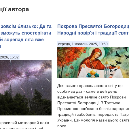
ції автора
зовсім близько: Де та
Покрова Пресвятої Богородиц
 зможуть спостерігати
Народні повір'я і традиції свят
й зорепад літа вже
середа, 1 жовтень 2025, 19:50
я
2026, 15:32
Для всього православного світу це
особлива дат - саме в цей день
відзначається велике свято Покрови
Пресвятої Богородиці. З Третьою
Пречистою пов'язано безліч народни
традицій і забобонів, передають Патр
України. Етимологія назви цього свят
красивий метеорний потік
похо...
ти щороку у один і той