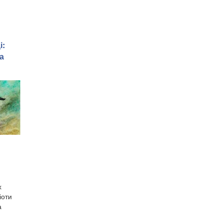
і:
а
х
іоти
а