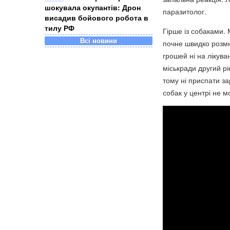
шокувала окупантів: Дрон
паразитолог.
висадив бойового робота в
тилу РФ
Гірше із собаками.
Всі новини
почне швидко розмн
грошей ні на лікува
міськради другий р
тому ні приспати з
собак у центрі не м