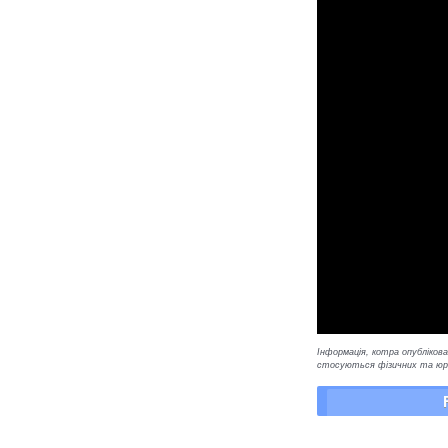
Інформація, котра опублікован
стосуються фізичних та юрид