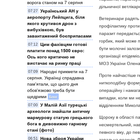
ворога станом на 7 серпня
дільничної ветлікар
Український АН у
07:27
аеропорту Лейпцига, біля
Ветеринари радять 
якого крутився дрон з
профілактику проти 
вибухівкою, був
паразит передаєтьс
завантажений боєприпасами
горбик, який може п
Цим фахівцям готові
07:12
бути молочні залози,
платити понад 1500 євро:
організації епідем
Ось кого критично не
вистачає на ринку праці
МОЗ України Олена
Народні прикмети на 7
07:09
Проте найчастіше ге
серпня. Українці спрадавна
ниткоподібну форму
пам'ятали, що цього дня
обов'язково треба бути
операційну і намаг
щедрими
Блог
випадки, коли ми н
У Малій Азії турецькі
відділенням Миколаї
07:00
археологи знайшли античну
Щороку в області п
мармурову статую грецького
бога в дивовижно гарному
несмертельний, нав
стані (фото)
певного віку, до пе
Нова зброя України
06:51
запальна реакція. Л