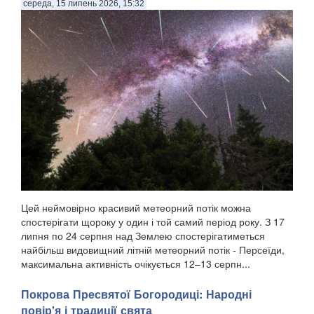
середа, 15 липень 2026, 15:32
Цей неймовірно красивий метеорний потік можна
спостерігати щороку у один і той самий період року. З 17
липня по 24 серпня над Землею спостерігатиметься
найбільш видовищний літній метеорний потік - Персеїди,
максимальна активність очікується 12–13 серпн...
Покрова Пресвятої Богородиці: Народні
повір'я і традиції свята