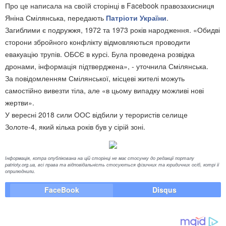
Про це написала на своїй сторінці в Facebook правозахисниця
Яніна Смілянська, передають
Патріоти України
.
Загиблими є подружжя, 1972 та 1973 років народження. «Обидві
сторони збройного конфлікту відмовляються проводити
евакуацію трупів. ОБСЄ в курсі. Була проведена розвідка
дронами, інформація підтверджена», - уточнила Смілянська.
За повідомленням Смілянської, місцеві жителі можуть
самостійно вивезти тіла, але «в цьому випадку можливі нові
жертви».
У вересні 2018 сили ООС відбили у терористів селище
Золоте-4, який кілька років був у сірій зоні.
Інформація, котра опублікована на цій сторінці не має стосунку до редакції порталу
patrioty.org.ua, всі права та відповідальність стосуються фізичних та юридичних осіб, котрі її
оприлюднили.
FaceBook
Disqus