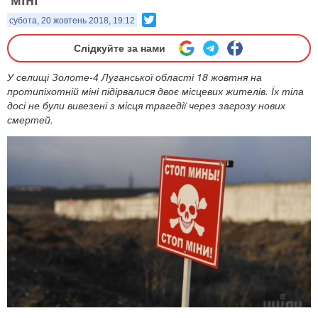
Twitter
субота, 20 жовтень 2018, 19:12
Слідкуйте за нами
У селищі Золоте-4 Луганської області 18 жовтня на
протипіхотній міні підірвалися двоє місцевих жителів. Їх тіла
досі не були вивезені з місця трагедії через загрозу нових
смертей.