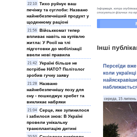
Тихо руйнує ваш
22:10
Інформація, котра опублікован
печінку та суглоби: Названо
стосуються фізичних та юрид
найнебезпечніший продукт у
щоденному раціоні
Військкомат тепер
21:56
впливає навіть на купівлю
житла: У Росії на тлі
Інші публіка
підготовки до мобілізації
ввели нові правила
Україні більше не
21:42
Персеїди вже 
потрібне НАТО? Політолог
коли українці
зробив гучну заяву
найяскравіши
Названо
21:28
наближаєтьс
найнебезпечнішу позу для
сну - пошкоджує хребет та
середа, 15 липень 
викликає набряки
Серце, яке зупинилося
21:04
і забилося знов: В Україні
провели унікальну
трансплантацію дитині
Соціологи виміряли
20:50