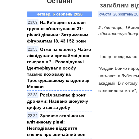
Останні
загиблим від
четвер, 6 серпень 2026
субота, 20 жовтень 20
На Київщині сталося
23:09
У п'ятницю, 19 жо
групове зґвалтування 21-
військовослужбовце
річної дівчини: Затриманим
фігурантам 18, 43 і 52 роки
Отже на ювілеї у Чайко
22:53
ліквідували принаймні двох
Про це повідомляє 
генералів? - Розслідувачі
ідентифікували особу
"Андрій Бойко наро
таємно поховану на
навчався в Лубенсь
Троєкуріаському кладовищі
академії. В лютому
Москви
залишилася мати", -
Росія засипає фронт
22:38
дронами: Названо шокуючу
цифру атак за добу
Зупиняє старіння на
22:24
клітинному рівні:
Несподіване відкриття
вчених про звичайний сон