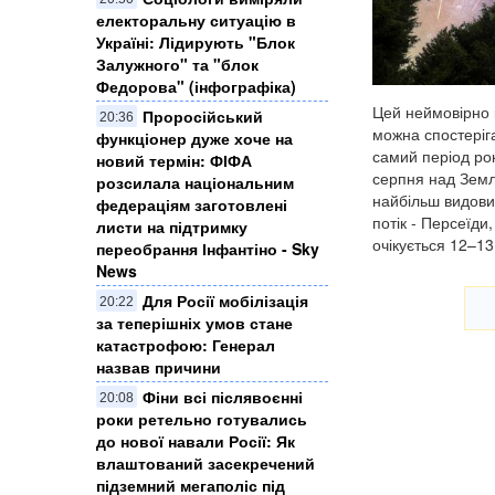
електоральну ситуацію в
Україні: ​Лідирують "Блок
Залужного" та "блок
Федорова" (інфографіка)
Цей неймовірно 
Проросійський
20:36
можна спостеріга
функціонер дуже хоче на
самий період рок
новий термін: ФІФА
серпня над Земл
розсилала національним
найбільш видови
федераціям заготовлені
потік - Персеїди
листи на підтримку
очікується 12–13
переобрання Інфантіно - Sky
News
Для Росії мобілізація
20:22
за теперішніх умов стане
катастрофою: Генерал
назвав причини
Фіни всі післявоєнні
20:08
роки ретельно готувались
до нової навали Росії: Як
влаштований засекречений
підземний мегаполіс під