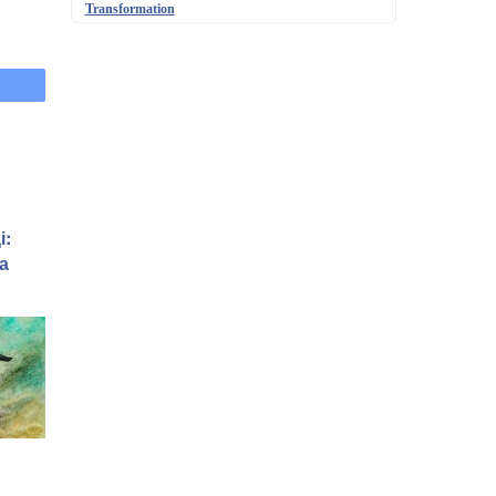
Transformation
і:
а