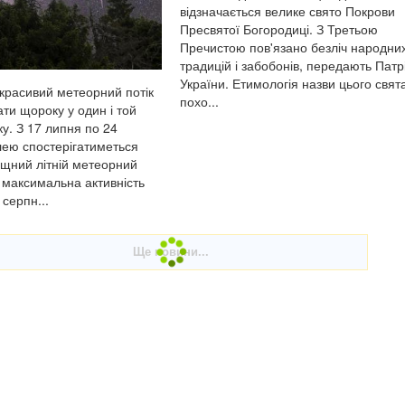
відзначається велике свято Покрови
Пресвятої Богородиці. З Третьою
Пречистою пов'язано безліч народни
традицій і забобонів, передають Патр
України. Етимологія назви цього свят
красивий метеорний потік
похо...
ти щороку у один і той
у. З 17 липня по 24
ею спостерігатиметься
щний літній метеорний
, максимальна активність
 серпн...