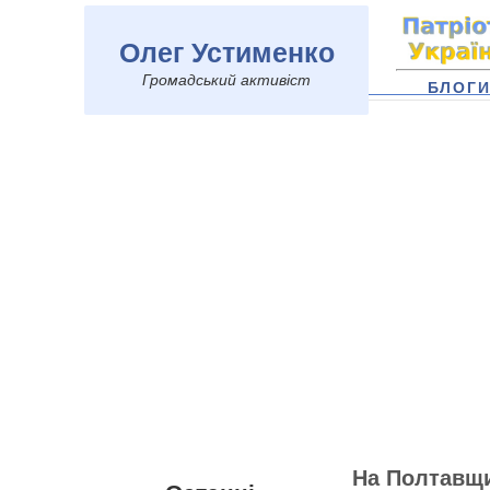
Олег Устименко
Громадський активіст
БЛОГ
На Полтавщи