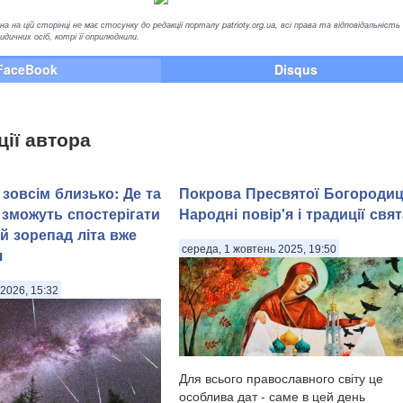
а на цій сторінці не має стосунку до редакції порталу patrioty.org.ua, всі права та відповідальність
ичних осіб, котрі її оприлюднили.
FaceBook
Disqus
ції автора
зовсім близько: Де та
Покрова Пресвятої Богородиц
 зможуть спостерігати
Народні повір'я і традиції свят
й зорепад літа вже
середа, 1 жовтень 2025, 19:50
я
2026, 15:32
Для всього православного світу це
особлива дат - саме в цей день