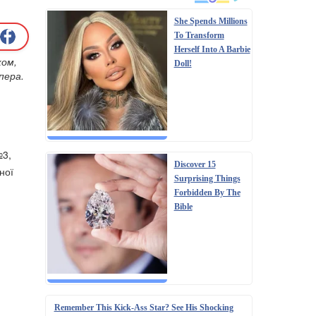
She Spends Millions
To Transform
Herself Into A Barbie
ком,
Doll!
пера.
№3,
Discover 15
ної
Surprising Things
Forbidden By The
Bible
Remember This Kick-Ass Star? See His Shocking