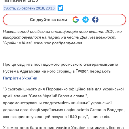
Twitter
субота, 25 серпень 2018, 20:16
Слідкуйте за нами
Навіть серед російських опозиціонерів нове вітання ЗСУ, яке
використовувалося на параді на честь Дня Незалежності
України в Києві, викликає роздратування.
Про це свідчить пост відомого російського блогера-емігранта
Рустема Адагамова на його сторінці в Twitter, передають
Патріоти України
.
"З сьогоднішнього дня Порошенко офіційно ввів для української
армії вітання "Слава Україні! Героям слава!",
продемонструвавши спадкоємність нинішньої української
держави організації українських націоналістів Степана Бандери,
яка використовувала цей лозунг з 1940 року", - пише він.
У коментарях багато користувачів з України критикують блогера