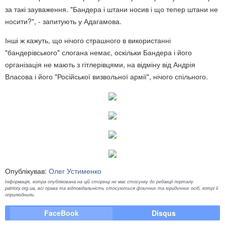
за такі зауваження. "Бандера і штани носив і що тепер штани не
носити?", - запитують у Адагамова.
Інші ж кажуть, що нічого страшного в використанні
"бандерівського" слогана немає, оскільки Бандера і його
організація не мають з гітлерівцями, на відміну від Андрія
Власова і його "Російської визвольної армії", нічого спільного.
Опублікував:
Олег Устименко
Інформація, котра опублікована на цій сторінці не має стосунку до редакції порталу
patrioty.org.ua, всі права та відповідальність стосуються фізичних та юридичних осіб, котрі її
оприлюднили.
FaceBook
Disqus