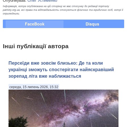
Опублікував:
Олег Устименко
Інформація, котра опублікована на цій сторінці не має стосунку до редакції порталу
patrioty.org.ua, всі права та відповідальність стосуються фізичних та юридичних осіб, котрі її
оприлюднили.
FaceBook
Disqus
Інші публікації автора
Персеїди вже зовсім близько: Де та коли
українці зможуть спостерігати найяскравіший
зорепад літа вже наближається
середа, 15 липень 2026, 15:32