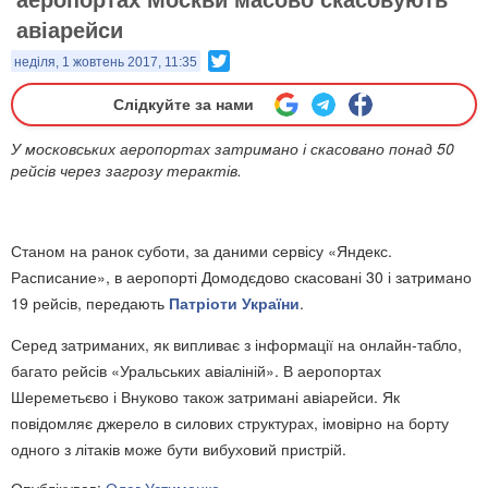
авіарейси
Twitter
неділя, 1 жовтень 2017, 11:35
Слідкуйте за нами
У московських аеропортах затримано і скасовано понад 50
рейсів через загрозу терактів.
Станом на ранок суботи, за даними сервісу «Яндекс.
Расписание», в аеропорті Домодєдово скасовані 30 і затримано
19 рейсів, передають
Патріоти України
.
Серед затриманих, як випливає з інформації на онлайн-табло,
багато рейсів «Уральських авіаліній». В аеропортах
Шереметьєво і Внуково також затримані авіарейси. Як
повідомляє джерело в силових структурах, імовірно на борту
одного з літаків може бути вибуховий пристрій.