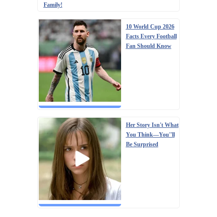
Family!
10 World Cup 2026
Facts Every Football
Fan Should Know
Her Story Isn't What
You Think—You''ll
Be Surprised