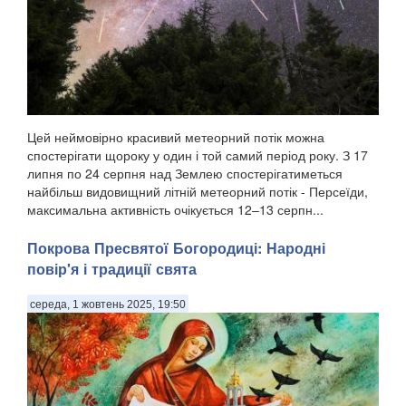
Цей неймовірно красивий метеорний потік можна
спостерігати щороку у один і той самий період року. З 17
липня по 24 серпня над Землею спостерігатиметься
найбільш видовищний літній метеорний потік - Персеїди,
максимальна активність очікується 12–13 серпн...
Покрова Пресвятої Богородиці: Народні
повір'я і традиції свята
середа, 1 жовтень 2025, 19:50