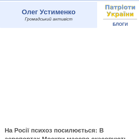
Олег Устименко
Громадський активіст
БЛОГИ
На Росії психоз посилюється: В
аеропортах Москви масово скасовують