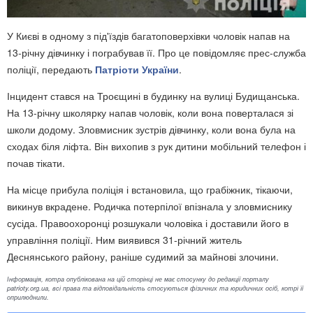
У Києві в одному з під'їздів багатоповерхівки чоловік напав на
13-річну дівчинку і пограбував її. Про це повідомляє прес-служба
поліції, передають
Патріоти України
.
Інцидент стався на Троєщині в будинку на вулиці Будищанська.
На 13-річну школярку напав чоловік, коли вона поверталася зі
школи додому. Зловмисник зустрів дівчинку, коли вона була на
сходах біля ліфта. Він вихопив з рук дитини мобільний телефон і
почав тікати.
На місце прибула поліція і встановила, що грабіжник, тікаючи,
викинув вкрадене. Родичка потерпілої впізнала у зловмиснику
сусіда. Правоохоронці розшукали чоловіка і доставили його в
управління поліції. Ним виявився 31-річний житель
Деснянського району, раніше судимий за майнові злочини.
Інформація, котра опублікована на цій сторінці не має стосунку до редакції порталу
patrioty.org.ua, всі права та відповідальність стосуються фізичних та юридичних осіб, котрі її
оприлюднили.