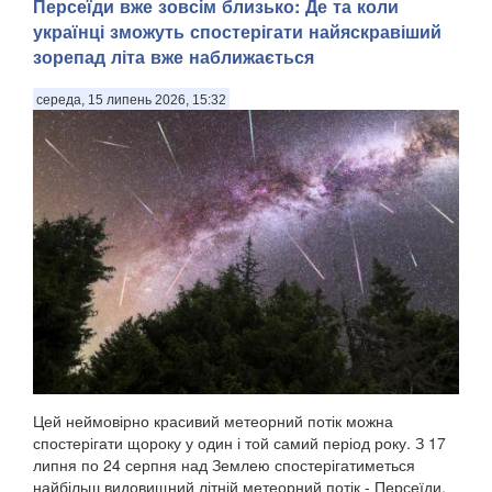
Персеїди вже зовсім близько: Де та коли
українці зможуть спостерігати найяскравіший
зорепад літа вже наближається
середа, 15 липень 2026, 15:32
Цей неймовірно красивий метеорний потік можна
спостерігати щороку у один і той самий період року. З 17
липня по 24 серпня над Землею спостерігатиметься
найбільш видовищний літній метеорний потік - Персеїди,