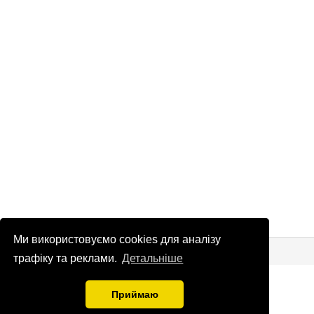
Ми використовуємо cookies для аналізу
© Патріоти України 2026
Правова інформація
трафіку та реклами.
Детальніше
info
@
patrioty.org.ua
Приймаю