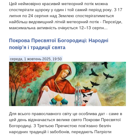
Цей неймовірно красивий метеорний потік можна
спостерігати щороку у один і той самий період року. З 17
липня по 24 серпня над Землею спостерігатиметься
найбільш видовищний літній метеорний потік - Персеїди,
максимальна активність очікується 12–13 серпн...
Покрова Пресвятої Богородиці: Народні
повір'я і традиції свята
середа, 1 жовтень 2025, 19:50
Для всього православного світу це особлива дат - саме в
цей день відзначається велике свято Покрови Пресвятої
Богородиці. З Третьою Пречистою пов'язано безліч
народних традицій і забобонів, передають Патріоти