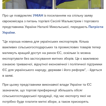
Про це повідомляє
УНІАН
із посиланням на спільну заяву
єврокомісара з питань торгівлі Сесілії Мальмстрем і торгового
представника України Наталії Микольської, передають
Патріоти
України
.
"Це хороша новина для українських експортерів. Кілька
важливих сільськогосподарських та промислових товарів тепер
матимуть кращий доступ на ринок ЄС, оскільки їх можна
експортувати без застосування митних зборів. Це є важливою
ознакою триваючої, відчутної економічної і політичної підтримки
ЄС для українського народу, держави і його реформ", - йдеться
в заяві.
При цьому представники виконавчої влади України та ЄС
зазначили, що торгові преференції збільшать обсяг
сільськогосподарської продукції, під час експорту якої не
потрібно буде платити митні збори, а також прискорять