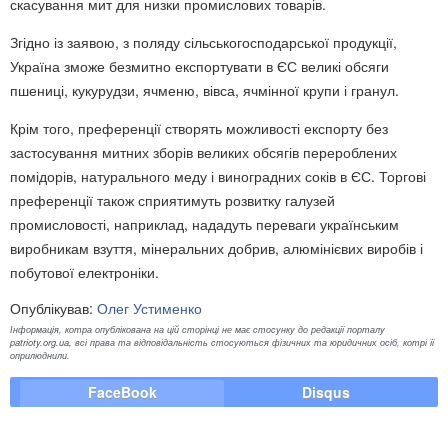
скасування мит для низки промислових товарів.
Згідно із заявою, з поляду сільськогосподарської продукції,
Україна зможе безмитно експортувати в ЄС великі обсяги
пшениці, кукурудзи, ячменю, вівса, ячмінної крупи і гранул.
Крім того, преференції створять можливості експорту без
застосування митних зборів великих обсягів перероблених
помідорів, натурального меду і виноградних соків в ЄС. Торгові
преференції також сприятимуть розвитку галузей
промисловості, наприклад, нададуть переваги українським
виробникам взуття, мінеральних добрив, алюмінієвих виробів і
побутової електроніки.
Опублікував:
Олег Устименко
Інформація, котра опублікована на цій сторінці не має стосунку до редакції порталу
patrioty.org.ua, всі права та відповідальність стосуються фізичних та юридичних осіб, котрі її
оприлюднили.
FaceBook
Disqus