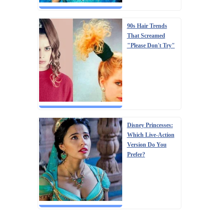
90s Hair Trends
That Screamed
"Please Don't Try"
Disney Princesses:
Which Live-Action
Version Do You
Prefer?