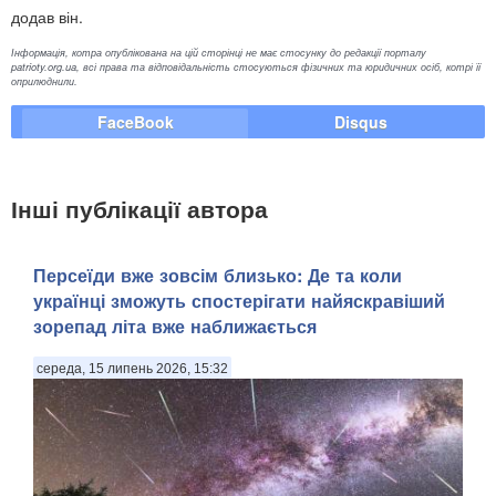
додав він.
Інформація, котра опублікована на цій сторінці не має стосунку до редакції порталу
patrioty.org.ua, всі права та відповідальність стосуються фізичних та юридичних осіб, котрі її
оприлюднили.
FaceBook
Disqus
Інші публікації автора
Персеїди вже зовсім близько: Де та коли
українці зможуть спостерігати найяскравіший
зорепад літа вже наближається
середа, 15 липень 2026, 15:32