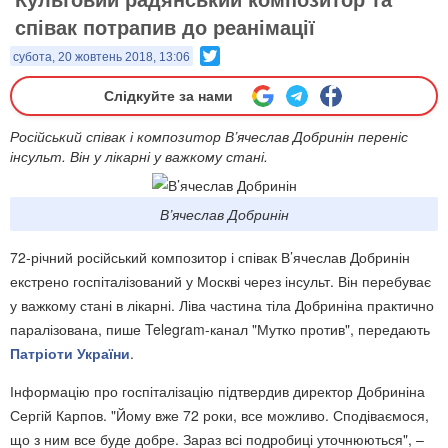
співак потрапив до реанімації
Twitter
субота, 20 жовтень 2018, 13:06
Слідкуйте за нами
Російський співак і композитор В’ячеслав Добринін переніс
інсульт. Він у лікарні у важкому стані.
В’ячеслав Добринін
72-річний російський композитор і співак В’ячеслав Добринін
екстрено госпіталізований у Москві через інсульт. Він перебуває
у важкому стані в лікарні. Ліва частина тіла Добриніна практично
паралізована, пише Telegram-канал "
Мутко против", передають
Патріоти України
.
Інформацію про госпіталізацію підтвердив директор Добриніна
Сергій Карпов. "Йому вже 72 роки, все можливо. Сподіваємося,
що з ним все буде добре. Зараз всі подробиці уточнюються", –