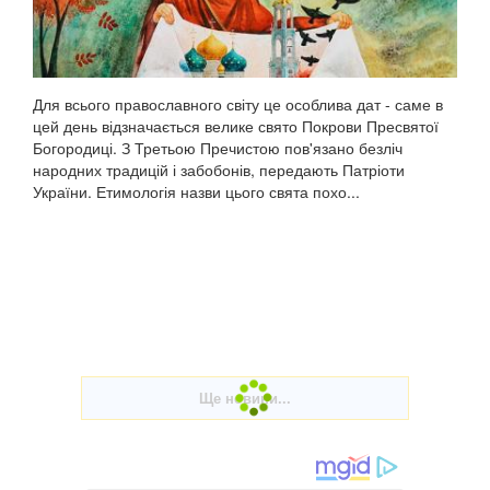
Для всього православного світу це особлива дат - саме в
цей день відзначається велике свято Покрови Пресвятої
Богородиці. З Третьою Пречистою пов'язано безліч
народних традицій і забобонів, передають Патріоти
України. Етимологія назви цього свята похо...