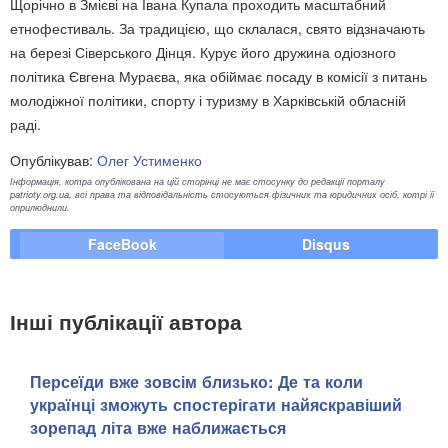
Щорічно в Змієві на Івана Купала проходить масштабний
етнофестиваль. За традицією, що склалася, свято відзначають
на березі Сіверського Дінця. Курує його дружина одіозного
політика Євгена Мураєва, яка обіймає посаду в комісії з питань
молодіжної політики, спорту і туризму в Харківській обласній
раді.
Опублікував:
Олег Устименко
Інформація, котра опублікована на цій сторінці не має стосунку до редакції порталу
patrioty.org.ua, всі права та відповідальність стосуються фізичних та юридичних осіб, котрі її
оприлюднили.
FaceBook
Disqus
Інші публікації автора
Персеїди вже зовсім близько: Де та коли
українці зможуть спостерігати найяскравіший
зорепад літа вже наближається