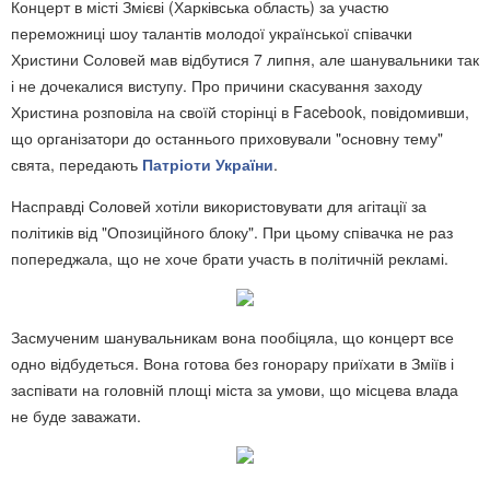
Концерт в місті Змієві (Харківська область) за участю
переможниці шоу талантів молодої української співачки
Христини Соловей мав відбутися 7 липня, але шанувальники так
і не дочекалися виступу. Про причини скасування заходу
Христина розповіла на своїй сторінці в Facebook, повідомивши,
що організатори до останнього приховували "основну тему"
свята, передають
Патріоти України
.
Насправді Соловей хотіли використовувати для агітації за
політиків від "Опозиційного блоку". При цьому співачка не раз
попереджала, що не хоче брати участь в політичній рекламі.
Засмученим шанувальникам вона пообіцяла, що концерт все
одно відбудеться. Вона готова без гонорару приїхати в Зміїв і
заспівати на головній площі міста за умови, що місцева влада
не буде заважати.