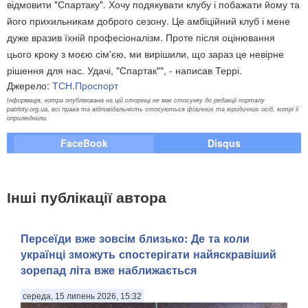
відмовити "Спартаку". Хочу подякувати клубу і побажати йому та
його прихильникам доброго сезону. Це амбіційний клуб і мене
дуже вразив їхній професіоналізм. Проте після оцінювання
цього кроку з моєю сім'єю, ми вирішили, що зараз це невірне
рішення для нас. Удачі, "Спартак"", - написав Террі.
Джерело:
ТСН.Проспорт
Інформація, котра опублікована на цій сторінці не має стосунку до редакції порталу
patrioty.org.ua, всі права та відповідальність стосуються фізичних та юридичних осіб, котрі її
оприлюднили.
FaceBook
Disqus
Інші публікації автора
Персеїди вже зовсім близько: Де та коли
українці зможуть спостерігати найяскравіший
зорепад літа вже наближається
середа, 15 липень 2026, 15:32