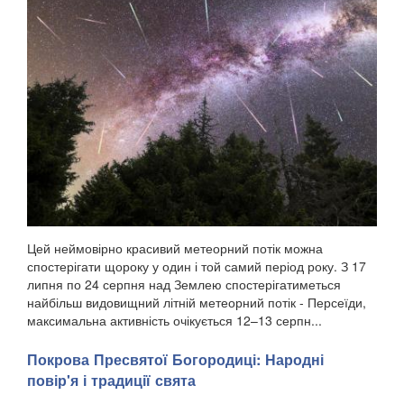
Цей неймовірно красивий метеорний потік можна
спостерігати щороку у один і той самий період року. З 17
липня по 24 серпня над Землею спостерігатиметься
найбільш видовищний літній метеорний потік - Персеїди,
максимальна активність очікується 12–13 серпн...
Покрова Пресвятої Богородиці: Народні
повір'я і традиції свята