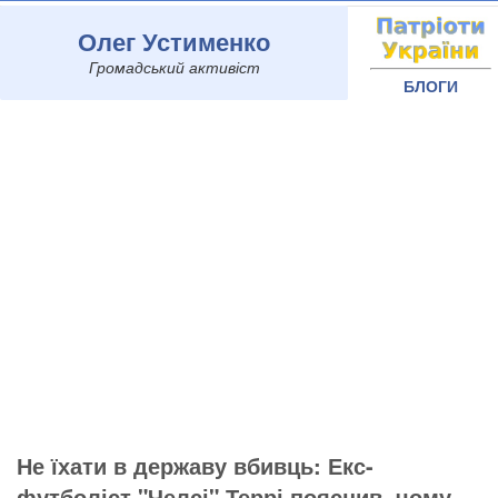
Олег Устименко
Громадський активіст
БЛОГИ
Не їхати в державу вбивць: Екс-
футболіст "Челсі" Террі пояснив, чому