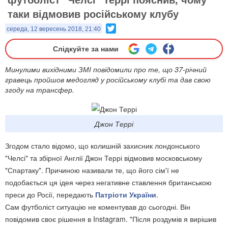
таки відмовив російському клубу
Twitter
середа, 12 вересень 2018, 21:40
Слідкуйте за нами
Минулими вихідними ЗМІ повідомили про те, що 37-річний
гравець пройшов медогляд у російському клубі та дав свою
згоду на трансфер.
Джон Террі
Згодом стало відомо, що колишній захисник лондонського
"Челсі" та збірної Англії Джон Террі відмовив московському
"Спартаку". Причиною називали те, що його сім'ї не
подобається ця ідея через негативне ставлення британською
преси до Росії, передають
Патріоти України
.
Сам футболіст ситуацію не коментував до сьогодні. Він
повідомив своє рішення в Instagram. "Після роздумів я вирішив