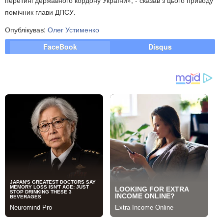
перетині державного кордону України», - сказав з цього приводу
помічник глави ДПСУ.
Опублікував:
Олег Устименко
FaceBook
Disqus