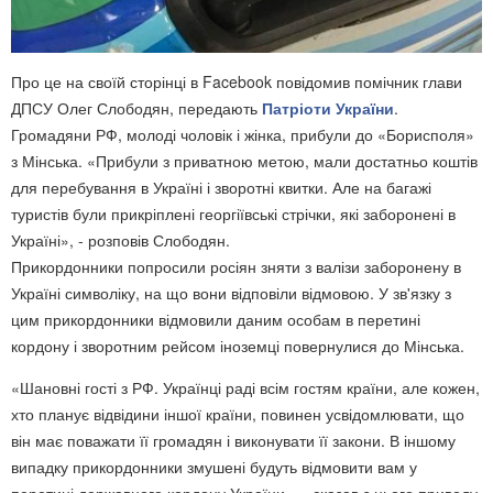
Про це на своїй сторінці в Facebook повідомив помічник глави
ДПСУ Олег Слободян, передають
Патріоти України
.
Громадяни РФ, молоді чоловік і жінка, прибули до «Борисполя»
з Мінська. «Прибули з приватною метою, мали достатньо коштів
для перебування в Україні і зворотні квитки. Але на багажі
туристів були прикріплені георгіївські стрічки, які заборонені в
Україні», - розповів Слободян.
Прикордонники попросили росіян зняти з валізи заборонену в
Україні символіку, на що вони відповіли відмовою. У зв'язку з
цим прикордонники відмовили даним особам в перетині
кордону і зворотним рейсом іноземці повернулися до Мінська.
«Шановні гості з РФ. Українці раді всім гостям країни, але кожен,
хто планує відвідини іншої країни, повинен усвідомлювати, що
він має поважати її громадян і виконувати її закони. В іншому
випадку прикордонники змушені будуть відмовити вам у