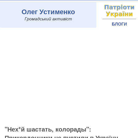
Олег Устименко
Громадський активіст
БЛОГИ
"Нех*й шастать, колорады":
Прикордонники не пустили в Україну