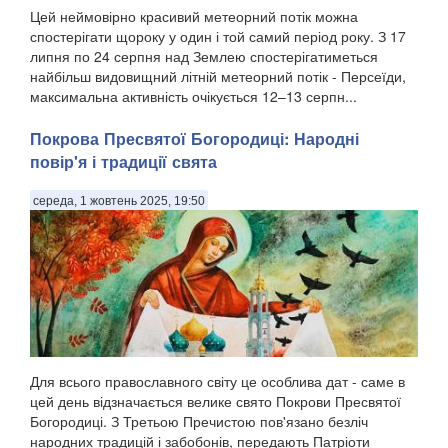
Цей неймовірно красивий метеорний потік можна
спостерігати щороку у один і той самий період року. З 17
липня по 24 серпня над Землею спостерігатиметься
найбільш видовищний літній метеорний потік - Персеїди,
максимальна активність очікується 12–13 серпн...
Покрова Пресвятої Богородиці: Народні
повір'я і традиції свята
середа, 1 жовтень 2025, 19:50
Для всього православного світу це особлива дат - саме в
цей день відзначається велике свято Покрови Пресвятої
Богородиці. З Третьою Пречистою пов'язано безліч
народних традицій і забобонів, передають Патріоти